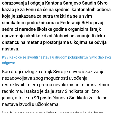
obrazovanja
i odgoja Kantona Sarajevo
Saudin Sivro
kazao je za Fenu da će na sjednici kantonalnih odbora
koja je zakazana za sutra tražiti da se u svim
sindikalnim podružnicama u
Federaciji BiH
u prvoj
sedmici naredne školske godine organizira
štrajk
upozorenja
ukoliko krizni štabovi ne smanje
fizičku
distancu
na metar u prostorijama u kojima se odvija
nastava.
KS /
Kako će se izvoditi nastava u drugom polugodištu? Sivro dao svoj
odgovor
Kao drugi razlog za štrajk Sivro je naveo iskazivanje
nezadovoljstva zbog mogućnosti uvođenja
restriktivnih mjera prema nevakcinisanim prosvjetnim
radnicima. Istakao je da je stav Sindikata prilično
jasan, a to je da
99 posto
članova Sindikata želi da se
nastava izvodi u učionicama.