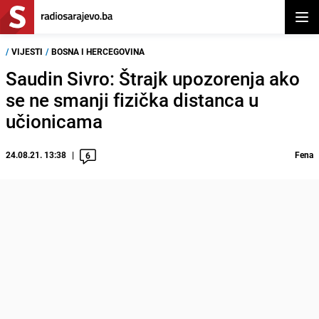
Otvor
/
VIJESTI
/
BOSNA I HERCEGOVINA
Saudin Sivro: Štrajk upozorenja ako
se ne smanji fizička distanca u
učionicama
24.08.21. 13:38
Fena
6