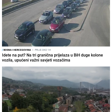
/
BOSNA I HERCEGOVINA
I
PRIJE OKO 1H
Idete na put? Na tri granična prijelaza u BiH duge kolone
vozila, upućeni važni savjeti vozačima