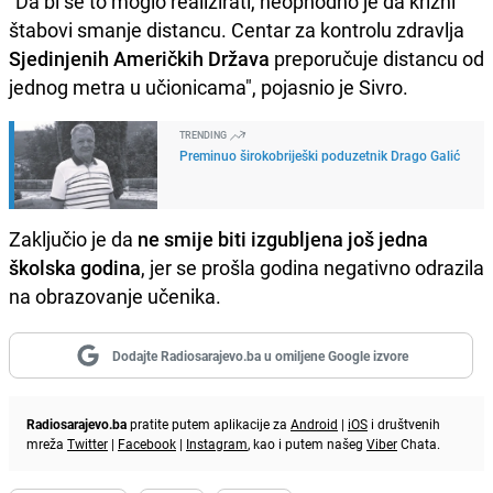
"Da bi se to moglo realizirati, neophodno je da krizni
štabovi smanje distancu. Centar za kontrolu zdravlja
Sjedinjenih Američkih Država
preporučuje distancu od
jednog metra u učionicama", pojasnio je Sivro.
TRENDING
Preminuo širokobriješki poduzetnik Drago Galić
Zaključio je da
ne smije biti izgubljena još jedna
školska godina
, jer se prošla godina negativno odrazila
na obrazovanje učenika.
Dodajte Radiosarajevo.ba u omiljene Google izvore
Radiosarajevo.ba
pratite putem aplikacije za
Android
|
iOS
i društvenih
mreža
Twitter
|
Facebook
|
Instagram
, kao i putem našeg
Viber
Chata.