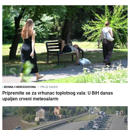
/
BOSNA I HERCEGOVINA
I
PRIJE 54MIN
Pripremite se za vrhunac toplotnog vala: U BiH danas
upaljen crveni meteoalarm