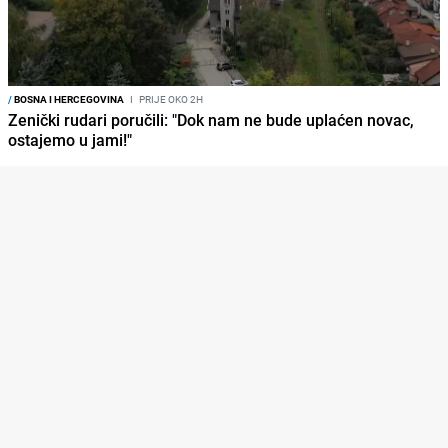
/
BOSNA I HERCEGOVINA
I
PRIJE OKO 2H
Zenički rudari poručili: "Dok nam ne bude uplaćen novac,
ostajemo u jami!"