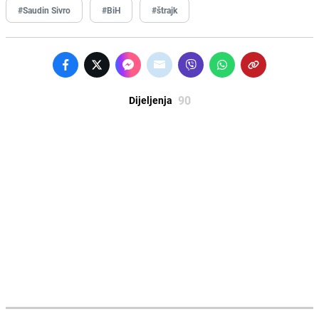
#Saudin Sivro
#BiH
#štrajk
90
Dijeljenja