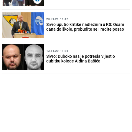
23.01.21. 11:47
Sivro uputio kritike nadležnim u KS: Osam
dana do škole, probudite se i radite posao
13.11.20. 11:24
Sivro: Duboko nas je potresla vijest o
gubitku kolege Ajdina Bašića