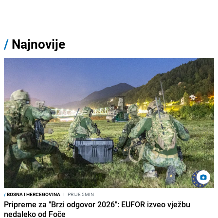
/
Najnovije
/
BOSNA I HERCEGOVINA
I
PRIJE 5MIN
Pripreme za "Brzi odgovor 2026": EUFOR izveo vježbu
nedaleko od Foče