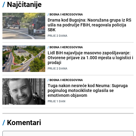
/
Najčitanije
/
BOSNA I HERCEGOVINA
Drama kod Bugojna: Naoružana grupa iz RS
ušla na područje FBiH, reagovala policija
SBK
PRIJE 2 DANA
/
BOSNA I HERCEGOVINA
Lidl BiH najavljuje masovno zapošljavanje:
Otvorene prijave za 1.000 mjesta u logistici i
prodaji
PRIJE 2 DANA
/
BOSNA I HERCEGOVINA
Tuga nakon nesreće kod Neuma: Supruga
poginulog motocikliste oglasila se
emotivnom objavom
PRIJE 1 DAN
/
Komentari