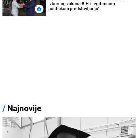
Izbornog zakona BiH i 'legitimnom
političkom predstavljanju'
/
Najnovije