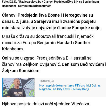
Foto: Dž. K. / Radiosarajevo.ba / Članovi Predsjedništva BiH sa Benjaminom
Haddadom i Guntherom Krichbaumom
Članovi Predsjedništva Bosne i Hercegovine su
danas, 2. juna, u Sarajevu imali zvaničnu posjetu
ministara iz dvije najvažnije članice Europske unije.
U našu državu su doputovali francuski i njemački
ministri za Europu
Benjamin Haddad
i
Gunther
Krichbaum.
Oni su se u zgradi Predsjedništva BiH sastali sa
članovima
Željkom Cvijanović, Denisom Bećirovićem
i
Željkom Komšićem
TRENDING
Novi uspjeh dokumentarca FTV-a o Ivici Osimu:
Nagrada i na City Festu u Niškoj Banji
Njihova posjeta dolazi
uoči sjednice Vijeća za