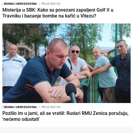
/
BOSNA I HERCEGOVINA
I
PRIJE OKO 3H
Misterija u SBK: Kako su povezani zapaljeni Golf II u
Travniku i bacanje bombe na kafić u Vitezu?
/
BOSNA I HERCEGOVINA
I
PRIJE OKO 3H
Pozlilo im u jami, ali se vratili: Rudari RMU Zenica poručuju,
'nećemo odustati'