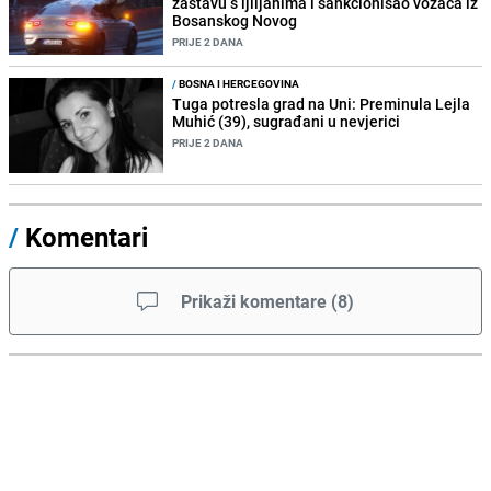
zastavu s ljiljanima i sankcionisao vozača iz
Bosanskog Novog
PRIJE 2 DANA
/
BOSNA I HERCEGOVINA
Tuga potresla grad na Uni: Preminula Lejla
Muhić (39), sugrađani u nevjerici
PRIJE 2 DANA
/
Komentari
Prikaži komentare
(
8
)