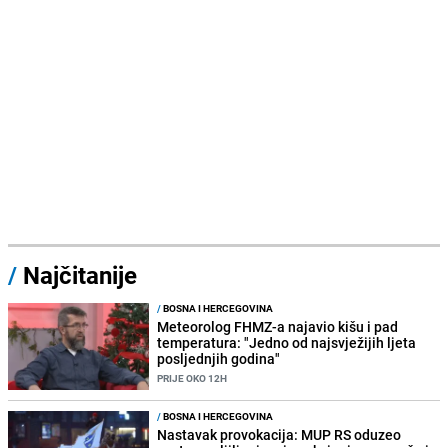
/
Najčitanije
/
BOSNA I HERCEGOVINA
Meteorolog FHMZ-a najavio kišu i pad
temperatura: "Jedno od najsvježijih ljeta
posljednjih godina"
PRIJE OKO 12H
/
BOSNA I HERCEGOVINA
Nastavak provokacija: MUP RS oduzeo