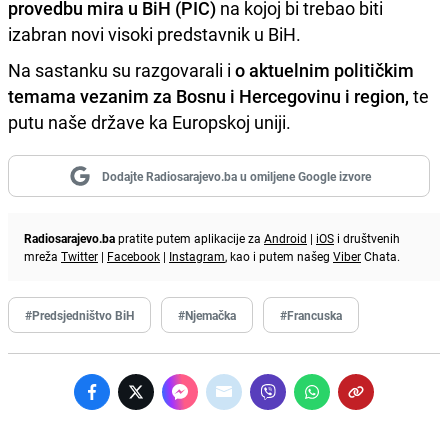
provedbu mira u BiH (PIC)
na kojoj bi trebao biti
izabran novi visoki predstavnik u BiH.
Na sastanku su razgovarali i
o aktuelnim političkim
temama vezanim za Bosnu i Hercegovinu i region,
te
putu naše države ka Europskoj uniji.
Dodajte Radiosarajevo.ba u omiljene Google izvore
Radiosarajevo.ba
pratite putem aplikacije za
Android
|
iOS
i društvenih
mreža
Twitter
|
Facebook
|
Instagram
, kao i putem našeg
Viber
Chata.
#Predsjedništvo BiH
#Njemačka
#Francuska