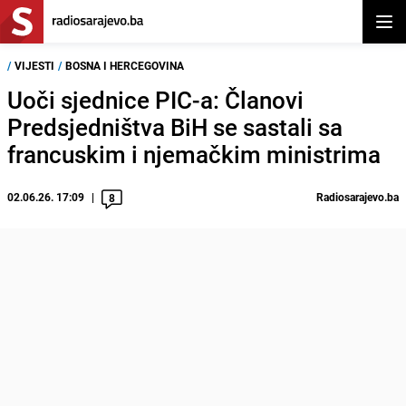
Otvor
/
VIJESTI
/
BOSNA I HERCEGOVINA
Uoči sjednice PIC-a: Članovi
Predsjedništva BiH se sastali sa
francuskim i njemačkim ministrima
02.06.26. 17:09
Radiosarajevo.ba
8