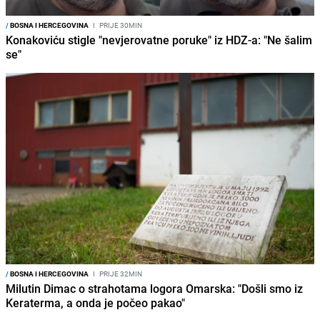
/
BOSNA I HERCEGOVINA
I
PRIJE 30MIN
Konakoviću stigle "nevjerovatne poruke" iz HDZ-a: "Ne šalim
se"
/
BOSNA I HERCEGOVINA
I
PRIJE 32MIN
Milutin Dimac o strahotama logora Omarska: "Došli smo iz
Keraterma, a onda je počeo pakao"