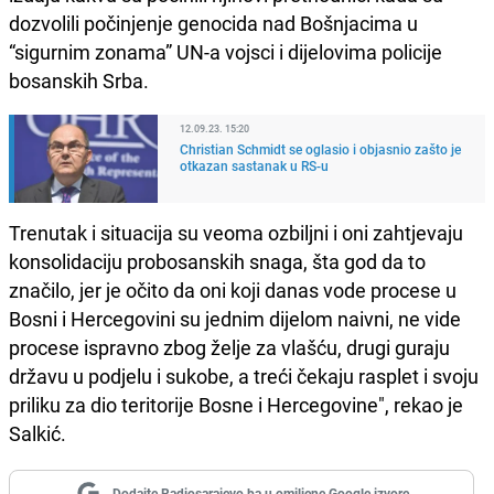
dozvolili počinjenje genocida nad Bošnjacima u
“sigurnim zonama” UN-a vojsci i dijelovima policije
bosanskih Srba.
12.09.23. 15:20
Christian Schmidt se oglasio i objasnio zašto je
otkazan sastanak u RS-u
Trenutak i situacija su veoma ozbiljni i oni zahtjevaju
konsolidaciju probosanskih snaga, šta god da to
značilo, jer je očito da oni koji danas vode procese u
Bosni i Hercegovini su jednim dijelom naivni, ne vide
procese ispravno zbog želje za vlašću, drugi guraju
državu u podjelu i sukobe, a treći čekaju rasplet i svoju
priliku za dio teritorije Bosne i Hercegovine", rekao je
Salkić.
Dodajte Radiosarajevo.ba u omiljene Google izvore