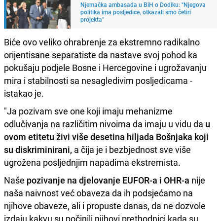
Njemačka ambasada u BiH o Dodiku: "Njegova
politika ima posljedice, otkazali smo četiri
projekta"
Biće ovo veliko ohrabrenje za ekstremno radikalno
orijentisane separatiste da nastave svoj pohod ka
pokušaju podjele Bosne i Hercegovine i ugrožavanju
mira i stabilnosti sa nesagledivim posljedicama -
istakao je.
"Ja pozivam sve one koji imaju mehanizme
odlučivanja na različitim nivoima da imaju u vidu da
u
ovom etitetu živi više desetina hiljada Bošnjaka koji
su diskriminirani,
a čija je i bezbjednost sve više
ugrožena posljednjim napadima ekstremista.
Naše
pozivanje na djelovanje EUFOR-a i OHR-a
nije
naša naivnost već obaveza da ih podsjećamo na
njihove obaveze, ali i propuste danas, da ne dozvole
izdaju kakvu su počinili njihovi prethodnici kada su