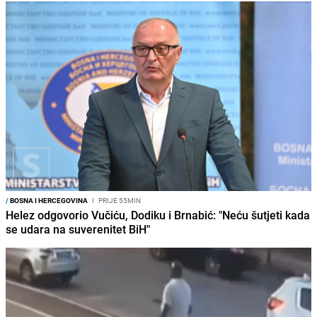
/
BOSNA I HERCEGOVINA
I
PRIJE 55MIN
Helez odgovorio Vučiću, Dodiku i Brnabić: "Neću šutjeti kada
se udara na suverenitet BiH"