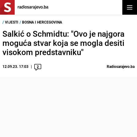
Otvor
/
VIJESTI
/
BOSNA I HERCEGOVINA
Salkić o Schmidtu: "Ovo je najgora
moguća stvar koja se mogla desiti
visokom predstavniku"
12.09.23. 17:03
Radiosarajevo.ba
2