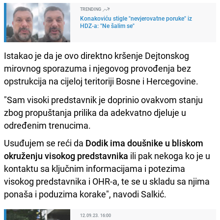
TRENDING
Konakoviću stigle "nevjerovatne poruke" iz
HDZ-a: "Ne šalim se"
Istakao je da je ovo direktno kršenje Dejtonskog
mirovnog sporazuma i njegovog provođenja bez
opstrukcija na cijeloj teritoriji Bosne i Hercegovine.
"Sam visoki predstavnik je doprinio ovakvom stanju
zbog propuštanja prilika da adekvatno djeluje u
određenim trenucima.
Usuđujem se reći da
Dodik ima doušnike u bliskom
okruženju visokog predstavnika
ili pak nekoga ko je u
kontaktu sa ključnim informacijama i potezima
visokog predstavnika i OHR-a, te se u skladu sa njima
ponaša i poduzima korake", navodi Salkić.
12.09.23. 16:00