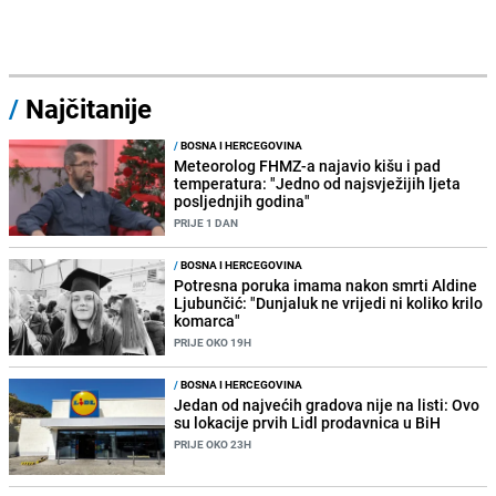
/
Najčitanije
/
BOSNA I HERCEGOVINA
Meteorolog FHMZ-a najavio kišu i pad
temperatura: "Jedno od najsvježijih ljeta
posljednjih godina"
PRIJE 1 DAN
/
BOSNA I HERCEGOVINA
Potresna poruka imama nakon smrti Aldine
Ljubunčić: "Dunjaluk ne vrijedi ni koliko krilo
komarca"
PRIJE OKO 19H
/
BOSNA I HERCEGOVINA
Jedan od najvećih gradova nije na listi: Ovo
su lokacije prvih Lidl prodavnica u BiH
PRIJE OKO 23H