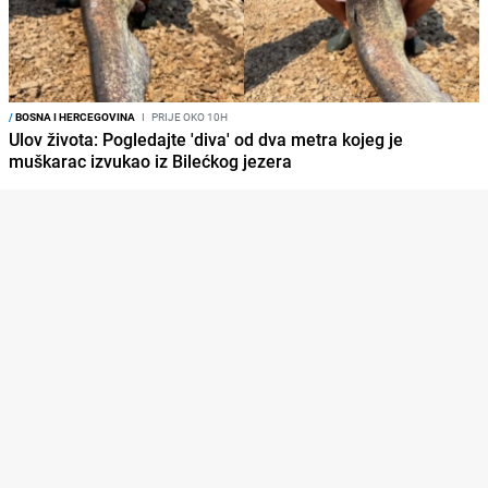
/
BOSNA I HERCEGOVINA
I
PRIJE OKO 10H
Ulov života: Pogledajte 'diva' od dva metra kojeg je
muškarac izvukao iz Bilećkog jezera