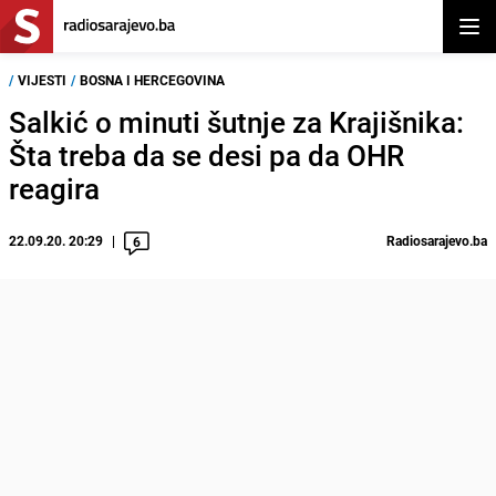
Otvor
/
VIJESTI
/
BOSNA I HERCEGOVINA
Salkić o minuti šutnje za Krajišnika:
Šta treba da se desi pa da OHR
reagira
22.09.20. 20:29
Radiosarajevo.ba
6