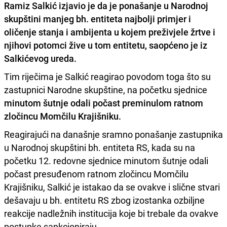
Ramiz Salkić
izjavio je da je ponašanje u Narodnoj
skupštini manjeg bh. entiteta najbolji primjer i
oličenje stanja i ambijenta u kojem preživjele žrtve i
njihovi potomci žive u tom entitetu, saopćeno je iz
Salkićevog ureda.
Tim riječima je Salkić reagirao povodom toga što su
zastupnici Narodne skupštine, na početku sjednice
minutom šutnje odali počast preminulom ratnom
zločincu Momčilu Krajišniku.
Reagirajući na današnje sramno ponašanje zastupnika
u Narodnoj skupštini bh. entiteta RS, kada su na
početku 12. redovne sjednice minutom šutnje odali
počast presuđenom ratnom zločincu Momčilu
Krajišniku, Salkić je istakao da se ovakve i slične stvari
dešavaju u bh. entitetu RS zbog izostanka ozbiljne
reakcije nadležnih institucija koje bi trebale da ovakve
postupke sankcioniraju.