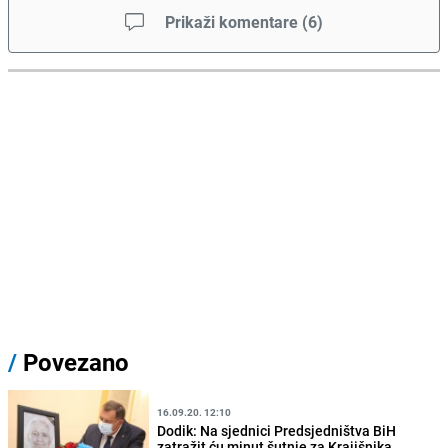
Prikaži komentare
(
6
)
/
Povezano
16.09.20. 12:10
Dodik: Na sjednici Predsjedništva BiH
zatražit ću minut šutnje za Krajišnika