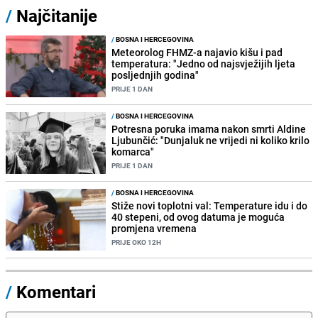
/
Najčitanije
/
BOSNA I HERCEGOVINA
Meteorolog FHMZ-a najavio kišu i pad
temperatura: "Jedno od najsvježijih ljeta
posljednjih godina"
PRIJE 1 DAN
/
BOSNA I HERCEGOVINA
Potresna poruka imama nakon smrti Aldine
Ljubunčić: "Dunjaluk ne vrijedi ni koliko krilo
komarca"
PRIJE 1 DAN
/
BOSNA I HERCEGOVINA
Stiže novi toplotni val: Temperature idu i do
40 stepeni, od ovog datuma je moguća
promjena vremena
PRIJE OKO 12H
/
Komentari