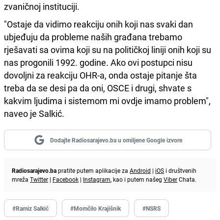
zvaničnoj instituciji.
"Ostaje da vidimo reakciju onih koji nas svaki dan
ubjeđuju da probleme naših građana trebamo
rješavati sa ovima koji su na političkoj liniji onih koji su
nas progonili 1992. godine. Ako ovi postupci nisu
dovoljni za reakciju OHR-a, onda ostaje pitanje šta
treba da se desi pa da oni, OSCE i drugi, shvate s
kakvim ljudima i sistemom mi ovdje imamo problem",
naveo je Salkić.
Dodajte Radiosarajevo.ba u omiljene Google izvore
Radiosarajevo.ba
pratite putem aplikacije za
Android
|
iOS
i društvenih
mreža
Twitter
|
Facebook
|
Instagram
, kao i putem našeg
Viber
Chata.
#Ramiz Salkić
#Momčilo Krajišnik
#NSRS