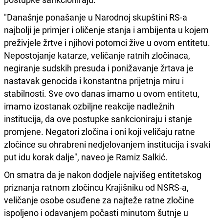
"Današnje ponašanje u Narodnoj skupštini RS-a
najbolji je primjer i oličenje stanja i ambijenta u kojem
preživjele žrtve i njihovi potomci žive u ovom entitetu.
Nepostojanje katarze, veličanje ratnih zločinaca,
negiranje sudskih presuda i ponižavanje žrtava je
nastavak genocida i konstantna prijetnja miru i
stabilnosti. Sve ovo danas imamo u ovom entitetu,
imamo izostanak ozbiljne reakcije nadležnih
institucija, da ove postupke sankcioniraju i stanje
promjene. Negatori zločina i oni koji veličaju ratne
zločince su ohrabreni nedjelovanjem institucija i svaki
put idu korak dalje", naveo je Ramiz Salkić.
On smatra da je nakon dodjele najvišeg entitetskog
priznanja ratnom zločincu Krajišniku od NSRS-a,
veličanje osobe osuđene za najteže ratne zločine
ispoljeno i odavanjem počasti minutom šutnje u