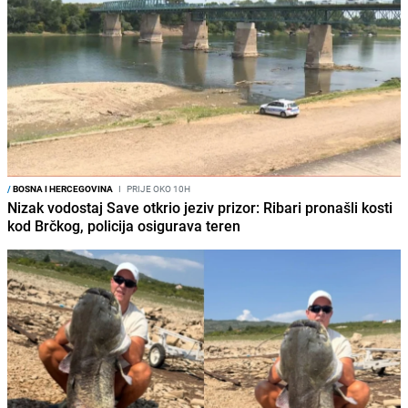
/
BOSNA I HERCEGOVINA
I
PRIJE OKO 10H
Nizak vodostaj Save otkrio jeziv prizor: Ribari pronašli kosti
kod Brčkog, policija osigurava teren