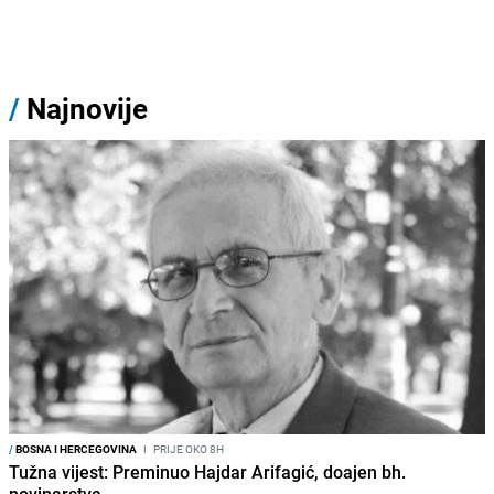
/
Najnovije
/
BOSNA I HERCEGOVINA
I
PRIJE OKO 8H
Tužna vijest: Preminuo Hajdar Arifagić, doajen bh.