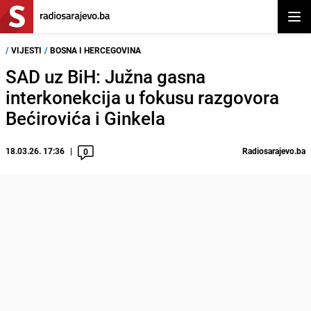
Otvor
/
VIJESTI
/
BOSNA I HERCEGOVINA
SAD uz BiH: Južna gasna
interkonekcija u fokusu razgovora
Bećirovića i Ginkela
18.03.26. 17:36
Radiosarajevo.ba
0