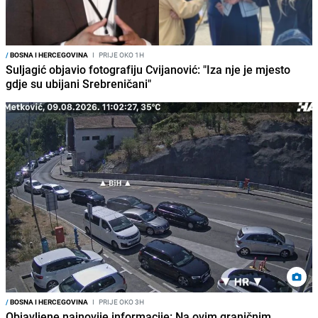
/
BOSNA I HERCEGOVINA
I
PRIJE OKO 1H
Suljagić objavio fotografiju Cvijanović: "Iza nje je mjesto
gdje su ubijani Srebreničani"
/
BOSNA I HERCEGOVINA
I
PRIJE OKO 3H
Objavljene najnovije informacije: Na ovim graničnim