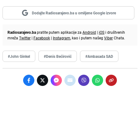
Dodajte Radiosarajevo.ba u omiljene Google izvore
Radiosarajevo.ba
pratite putem aplikacije za
Android
|
iOS
i društvenih
mreža
Twitter
|
Facebook
|
Instagram
, kao i putem našeg
Viber
Chata.
#John Ginkel
#Denis Bećirović
#Ambasada SAD