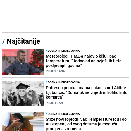
/
Najčitanije
/
BOSNA I HERCEGOVINA
Meteorolog FHMZ-a najavio kišu i pad
temperatura: "Jedno od najsvježijih ljeta
posljednjih godina"
PRIJE 2 DANA
/
BOSNA I HERCEGOVINA
Potresna poruka imama nakon smrti Aldine
Ljubunčić: "Dunjaluk ne vrijedi ni koliko krilo
komarca"
PRIJE 1 DAN
/
BOSNA I HERCEGOVINA
Stiže novi toplotni val: Temperature idu i do
40 stepeni, od ovog datuma je moguća
promjena vremena