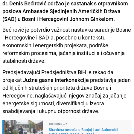
dr. Denis Bećirović održao je sastanak s otpravnikom
poslova Ambasade Sjedinjenih Američkih Država
(SAD) u Bosni i Hercegovini Johnom Ginkelom.
Bećirović je potvrdio važnost nastavka saradnje Bosne
i Hercegovine i SAD-a, posebno u kontekstu
ekonomskih i energetskih projekata, podrške
reformskim procesima, jačanja institucija i očuvanja
stabilnosti države.
Predsjedavajući Predsjedništva BiH je rekao da
projekat
Južne gasne interkonekcije
predstavlja jedan
od ključnih strateških prioriteta države Bosne i
Hercegovine, naglašavajući njegov značaj za jačanje
energetske sigurnosti, diversifikaciju izvora
snabdijevanja i ukupnu otpornost države.
TRENDING
Stravična nesreća u Banjoj Luci: Automobil
sletio s puta, poginuo vozač