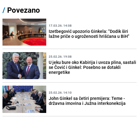
/
Povezano
17.03.26. 14:08
Izetbegović upozorio Ginkela: "Dodik širi
lažne priče o ugroženosti hrišćana u BiH"
25.02.26. 19:08
U jeku bure oko Kabirija i uvoza plina, sastali
se Čović i Ginkel: Posebno se dotakli
energetike
25.02.26. 14:10
John Ginkel sa četiri premijera: Teme -
državna imovina i Južna interkonekcija