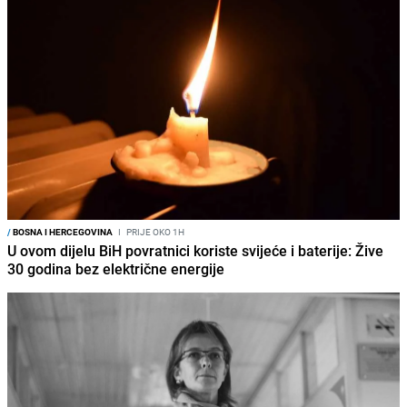
/
BOSNA I HERCEGOVINA
I
PRIJE OKO 1H
U ovom dijelu BiH povratnici koriste svijeće i baterije: Žive
30 godina bez električne energije