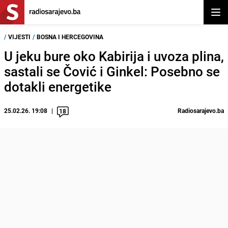
Otvor
/
VIJESTI
/
BOSNA I HERCEGOVINA
U jeku bure oko Kabirija i uvoza plina,
sastali se Čović i Ginkel: Posebno se
dotakli energetike
25.02.26. 19:08
Radiosarajevo.ba
18