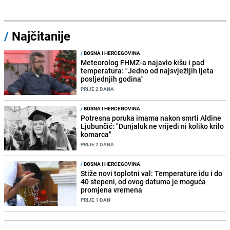
/
Najčitanije
/
BOSNA I HERCEGOVINA
Meteorolog FHMZ-a najavio kišu i pad
temperatura: "Jedno od najsvježijih ljeta
posljednjih godina"
PRIJE 2 DANA
/
BOSNA I HERCEGOVINA
Potresna poruka imama nakon smrti Aldine
Ljubunčić: "Dunjaluk ne vrijedi ni koliko krilo
komarca"
PRIJE 2 DANA
/
BOSNA I HERCEGOVINA
Stiže novi toplotni val: Temperature idu i do
40 stepeni, od ovog datuma je moguća
promjena vremena
PRIJE 1 DAN