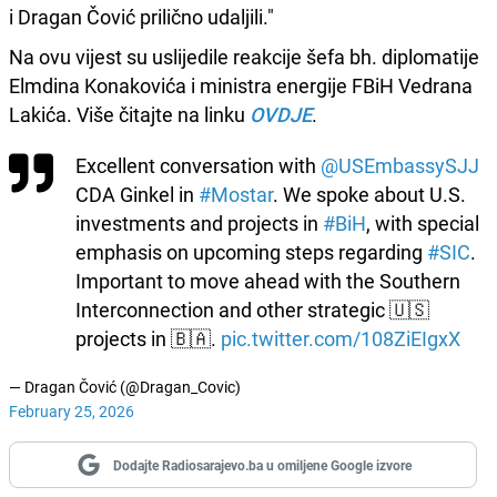
i Dragan Čović prilično udaljili."
Na ovu vijest su uslijedile reakcije šefa bh. diplomatije
Elmdina Konakovića i ministra energije FBiH Vedrana
Lakića. Više čitajte na linku
OVDJE
.
Excellent conversation with
@USEmbassySJJ
CDA Ginkel in
#Mostar
. We spoke about U.S.
investments and projects in
#BiH
, with special
emphasis on upcoming steps regarding
#SIC
.
Important to move ahead with the Southern
Interconnection and other strategic 🇺🇸
projects in 🇧🇦.
pic.twitter.com/108ZiEIgxX
— Dragan Čović (@Dragan_Covic)
February 25, 2026
Dodajte Radiosarajevo.ba u omiljene Google izvore