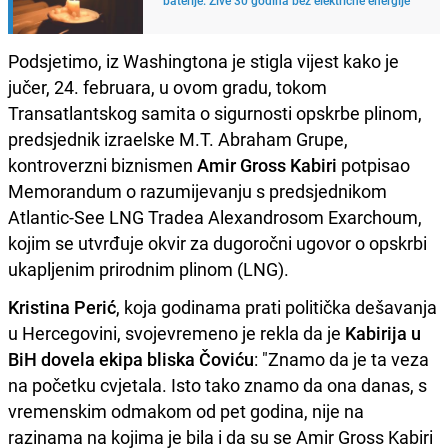
Podsjetimo, iz Washingtona je stigla vijest kako je
jučer, 24. februara, u ovom gradu, tokom
Transatlantskog samita o sigurnosti opskrbe plinom,
predsjednik izraelske M.T. Abraham Grupe,
kontroverzni biznismen
Amir Gross Kabiri
potpisao
Memorandum o razumijevanju s predsjednikom
Atlantic-See LNG Tradea Alexandrosom Exarchoum,
kojim se utvrđuje okvir za dugoročni ugovor o opskrbi
ukapljenim prirodnim plinom (LNG).
Kristina Perić
, koja godinama prati politička dešavanja
u Hercegovini, svojevremeno je rekla da je
Kabirija u
BiH dovela ekipa bliska Čoviću
: "Znamo da je ta veza
na početku cvjetala. Isto tako znamo da ona danas, s
vremenskim odmakom od pet godina, nije na
razinama na kojima je bila i da su se Amir Gross Kabiri