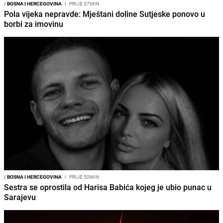
/
BOSNA I HERCEGOVINA
I
PRIJE 37MIN
Pola vijeka nepravde: Mještani doline Sutjeske ponovo u
borbi za imovinu
/
BOSNA I HERCEGOVINA
I
PRIJE 50MIN
Sestra se oprostila od Harisa Babića kojeg je ubio punac u
Sarajevu