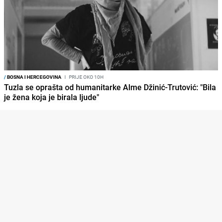
/
BOSNA I HERCEGOVINA
I
PRIJE OKO 10H
Tuzla se oprašta od humanitarke Alme Džinić-Trutović: "Bila
je žena koja je birala ljude"