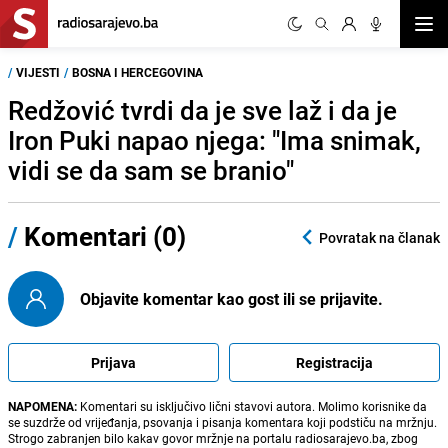
Otvor
/
VIJESTI
/
BOSNA I HERCEGOVINA
Redžović tvrdi da je sve laž i da je
Iron Puki napao njega: "Ima snimak,
vidi se da sam se branio"
/
Komentari (0)
Povratak na članak
Objavite komentar kao gost ili se prijavite.
Prijava
Registracija
NAPOMENA:
Komentari su isključivo lični stavovi autora. Molimo korisnike da
se suzdrže od vrijeđanja, psovanja i pisanja komentara koji podstiču na mržnju.
Strogo zabranjen bilo kakav govor mržnje na portalu radiosarajevo.ba, zbog