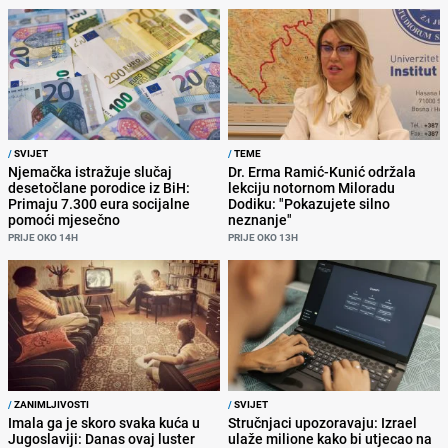
/
SVIJET
/
TEME
Njemačka istražuje slučaj
Dr. Erma Ramić-Kunić održala
desetočlane porodice iz BiH:
lekciju notornom Miloradu
Primaju 7.300 eura socijalne
Dodiku: "Pokazujete silno
pomoći mjesečno
neznanje"
PRIJE OKO 14H
PRIJE OKO 13H
/
ZANIMLJIVOSTI
/
SVIJET
Imala ga je skoro svaka kuća u
Stručnjaci upozoravaju: Izrael
Jugoslaviji: Danas ovaj luster
ulaže milione kako bi utjecao na