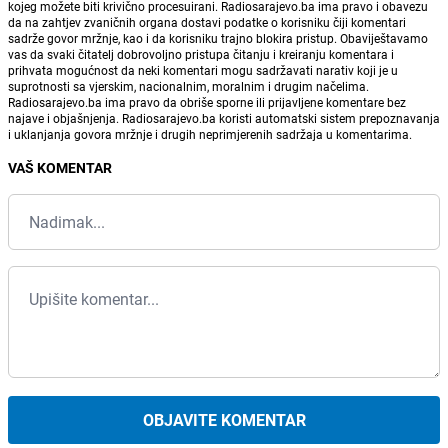
kojeg možete biti krivično procesuirani. Radiosarajevo.ba ima pravo i obavezu
da na zahtjev zvaničnih organa dostavi podatke o korisniku čiji komentari
sadrže govor mržnje, kao i da korisniku trajno blokira pristup. Obaviještavamo
vas da svaki čitatelj dobrovoljno pristupa čitanju i kreiranju komentara i
prihvata mogućnost da neki komentari mogu sadržavati narativ koji je u
suprotnosti sa vjerskim, nacionalnim, moralnim i drugim načelima.
Radiosarajevo.ba ima pravo da obriše sporne ili prijavljene komentare bez
najave i objašnjenja. Radiosarajevo.ba koristi automatski sistem prepoznavanja
i uklanjanja govora mržnje i drugih neprimjerenih sadržaja u komentarima.
VAŠ KOMENTAR
OBJAVITE KOMENTAR