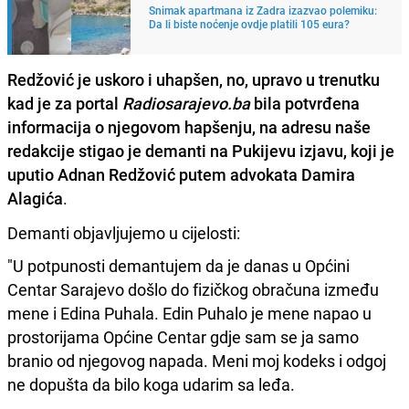
Snimak apartmana iz Zadra izazvao polemiku:
Da li biste noćenje ovdje platili 105 eura?
Redžović je uskoro i uhapšen, no, upravo u trenutku
kad je za portal
Radiosarajevo.ba
bila potvrđena
informacija o njegovom hapšenju, na adresu naše
redakcije stigao je demanti na Pukijevu izjavu, koji je
uputio Adnan Redžović putem advokata Damira
Alagića
.
Demanti objavljujemo u cijelosti:
"U potpunosti demantujem da je danas u Općini
Centar Sarajevo došlo do fizičkog obračuna između
mene i Edina Puhala. Edin Puhalo je mene napao u
prostorijama Općine Centar gdje sam se ja samo
branio od njegovog napada. Meni moj kodeks i odgoj
ne dopušta da bilo koga udarim sa leđa.