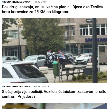
/
BOSNA I HERCEGOVINA
I
PRIJE OKO 1H
Dok drugi spavaju, oni su već na planini: Djeca oko Teslića
beru borovnice za 25 KM po kilogramu
/
BOSNA I HERCEGOVINA
I
PRIJE OKO 3H
Slučaj prijavljen policiji: Vozilo s četničkom zastavom prošlo
centrom Prijedora?