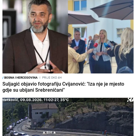
/
BOSNA I HERCEGOVINA
I
PRIJE OKO 4H
Suljagić objavio fotografiju Cvijanović: "Iza nje je mjesto
gdje su ubijani Srebreničani"