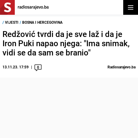
Otvor
/
VIJESTI
/
BOSNA I HERCEGOVINA
Redžović tvrdi da je sve laž i da je
Iron Puki napao njega: "Ima snimak,
vidi se da sam se branio"
13.11.23. 17:59
Radiosarajevo.ba
0