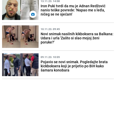
13.11.23. 14:08
Iron Puki tvrdi da mu je Adnan Redžović
nanio teške povrede: 'Napao me s leđa,
ničeg se ne sjećam'
10.11.23. 09:45
Novi snimak nasilnih kikboksera sa Balkana:
Udara i urla 'Zašto si slao mojoj ženi
poruke?'
09.11.23. 10:05
Pojavio se novi snimak. Pogledajte brata
kickboksera koji je prijetio po BiH kako
šamara konobara