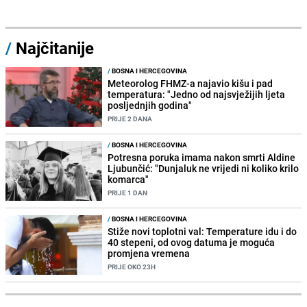
/
Najčitanije
/
BOSNA I HERCEGOVINA
Meteorolog FHMZ-a najavio kišu i pad
temperatura: "Jedno od najsvježijih ljeta
posljednjih godina"
PRIJE 2 DANA
/
BOSNA I HERCEGOVINA
Potresna poruka imama nakon smrti Aldine
Ljubunčić: "Dunjaluk ne vrijedi ni koliko krilo
komarca"
PRIJE 1 DAN
/
BOSNA I HERCEGOVINA
Stiže novi toplotni val: Temperature idu i do
40 stepeni, od ovog datuma je moguća
promjena vremena
PRIJE OKO 23H