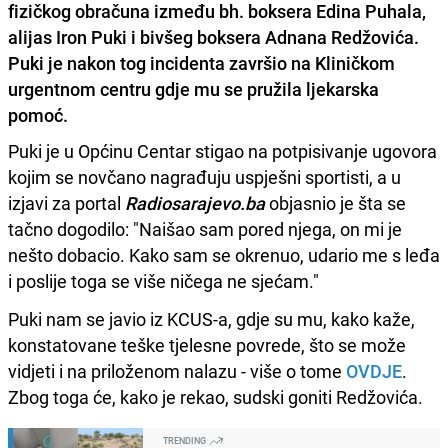
fizičkog obračuna između bh. boksera Edina Puhala,
alijas Iron Puki i bivšeg boksera Adnana Redžovića.
Puki je nakon tog incidenta završio na Kliničkom
urgentnom centru gdje mu se pružila ljekarska
pomoć.
Puki je u Općinu Centar stigao na potpisivanje ugovora
kojim se novčano nagrađuju uspješni sportisti, a u
izjavi za portal
Radiosarajevo.ba
objasnio je šta se
tačno dogodilo: "Naišao sam pored njega, on mi je
nešto dobacio. Kako sam se okrenuo, udario me s leđa
i poslije toga se više ničega ne sjećam."
Puki nam se javio iz KCUS-a, gdje su mu, kako kaže,
konstatovane teške tjelesne povrede, što se može
vidjeti i na priloženom nalazu - više o tome
OVDJE
.
Zbog toga će, kako je rekao, sudski goniti Redžovića.
TRENDING