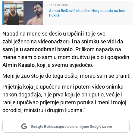
13.11.23. 18:50
Adnan Redžović uhapšen zbog napada na Iron
Pukija
Napad na mene se desio u Općini i to je sve
zabilježeno na videonadzoru i
na snimku se vidi da
sam ja u samoodbrani branio
. Prilikom napada na
mene nisam bio sam u mom društvu je bio i gospodin
Almin Kasalo
, koji je svemu svjedočio.
Meni je žao što je do toga došlo, morao sam se braniti.
Prijetnja koja je upućena meni putem video snimka
nakon događaja, nije prva koju je on uputio, već je i
ranije upućivao prijetnje putem poruka i meni i mojoj
porodici, ministru i drugim ljudima."
Dodajte Radiosarajevo.ba u omiljene Google izvore