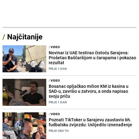
/
Najčitanije
/
VIDEO
Novinar iz UAE testirao čistoću Sarajeva:
Prošetao Baščaršijom u čarapama i pokazao
rezultat
PRIJE 1 DAN
/
VIDEO
Bosanac opljačkao milion KM iz kasina u
SAD-u, završio u zatvoru, a onda napisao
svoju priču
PRIJE 1 DAN
/
VIDEO
Poznati TikToker u Sarajevu zaustavio bh.
fudbalsku zvijezdu: Uslijedilo iznenađenje
PRIJE OKO 7H