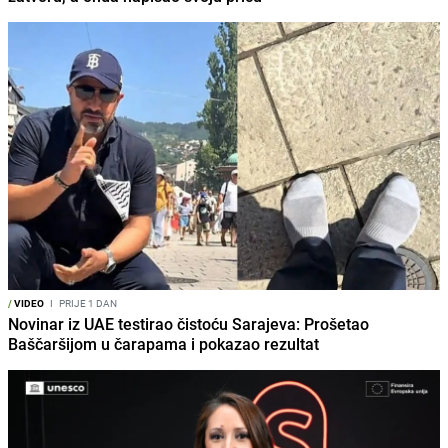
/
VIDEO
I
PRIJE 1 DAN
Novinar iz UAE testirao čistoću Sarajeva: Prošetao
Baščaršijom u čarapama i pokazao rezultat