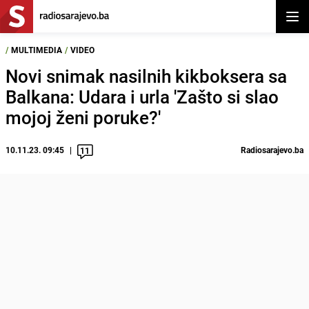
Otvor
/
MULTIMEDIA
/
VIDEO
Novi snimak nasilnih kikboksera sa
Balkana: Udara i urla 'Zašto si slao
mojoj ženi poruke?'
10.11.23. 09:45
Radiosarajevo.ba
11