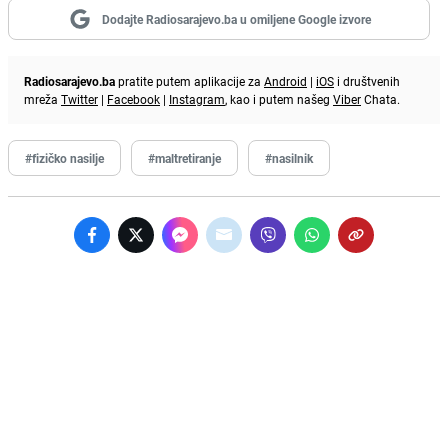
Dodajte Radiosarajevo.ba u omiljene Google izvore
Radiosarajevo.ba
pratite putem aplikacije za
Android
|
iOS
i društvenih
mreža
Twitter
|
Facebook
|
Instagram
, kao i putem našeg
Viber
Chata.
#fizičko nasilje
#maltretiranje
#nasilnik