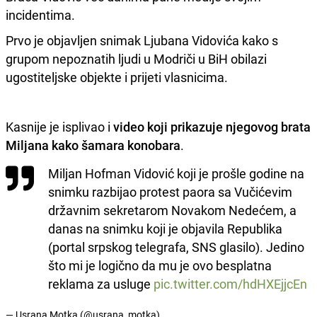
incidentima.
Prvo je objavljen snimak Ljubana Vidovića kako s
grupom nepoznatih ljudi u Modriči u BiH obilazi
ugostiteljske objekte i prijeti vlasnicima.
Kasnije je isplivao i
video koji prikazuje njegovog brata
Miljana kako šamara konobara
.
Miljan Hofman Vidović koji je prošle godine na
snimku razbijao protest paora sa Vučićevim
državnim sekretarom Novakom Nedećem, a
danas na snimku koji je objavila Republika
(portal srpskog telegrafa, SNS glasilo). Jedino
što mi je logično da mu je ovo besplatna
reklama za usluge
pic.twitter.com/hdHXEjjcEn
— Usrana Motka (@usrana_motka)