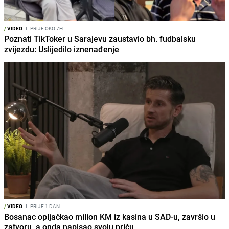
/
VIDEO
I
PRIJE OKO 7H
Poznati TikToker u Sarajevu zaustavio bh. fudbalsku
zvijezdu: Uslijedilo iznenađenje
/
VIDEO
I
PRIJE 1 DAN
Bosanac opljačkao milion KM iz kasina u SAD-u, završio u
zatvoru, a onda napisao svoju priču