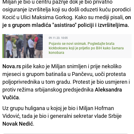
Miljan je bio u centru pažnje dok je bio privatno
osiguranje izvršitelja koji su došli oduzeti kuću porodici
Kocić u Ulici Maksima Gorkog. Kako su mediji pisali,
on
je s grupom mladića "asistirao" policiji i izvršiteljima.
09.11.23. 10:05
Pojavio se novi snimak. Pogledajte brata
kickboksera koji je prijetio po BiH kako šamara
konobara
Nova.rs
piše kako je Miljan snimljen i prije nekoliko
mjeseci s grupom batinaša u Pančevu, uoči protesta
poljoprivrednika u tom gradu. Protest je bio usmjeren i
protiv režima srbijanskog predsjednika
Aleksandra
Vučića
.
Uz grupu huligana u kojoj je bio i Miljan Hofman
Vidović, tada je bio i generalni sekretar vlade Srbije
Novak Nedić
.