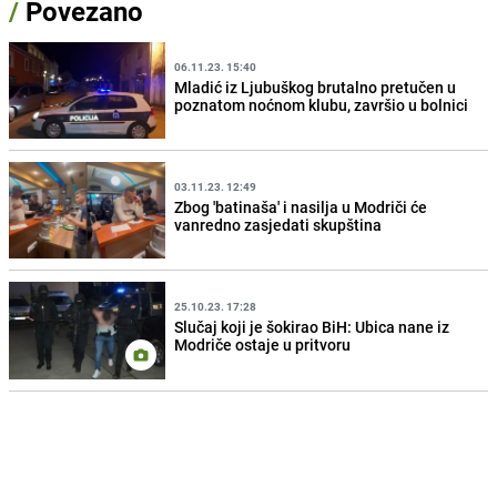
/
Povezano
06.11.23. 15:40
Mladić iz Ljubuškog brutalno pretučen u
poznatom noćnom klubu, završio u bolnici
03.11.23. 12:49
Zbog 'batinaša' i nasilja u Modriči će
vanredno zasjedati skupština
25.10.23. 17:28
Slučaj koji je šokirao BiH: Ubica nane iz
Modriče ostaje u pritvoru