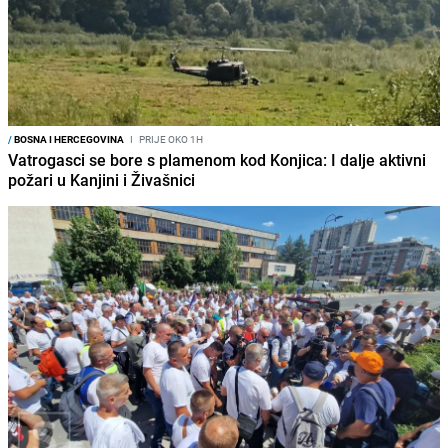
/
BOSNA I HERCEGOVINA
I
PRIJE OKO 1H
Vatrogasci se bore s plamenom kod Konjica: I dalje aktivni
požari u Kanjini i Živašnici