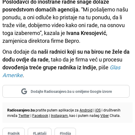
Poslodavci do inostrane radne snage dolaze
posredstvom domaćih agencija.
“Mi pošaljemo našu
ponudu, a oni odluče ko pristaje na tu ponudu, da li
traže više, dobijemo video kako oni rade, na osnovu
toga izaberemo”, kazala je
Ivana Kresojević
,
zamjenica direktora firme Bepro.
Ona dodaje da
naši radnici koji su na birou ne žele da
dođu ovdje da rade
, tako da je firma već u procesu
dovođenja treće grupe radnika iz Indije
, piše
Glas
Amerike
.
Dodajte Radiosarajevo.ba u omiljene Google izvore
Radiosarajevo.ba
pratite putem aplikacije za
Android
|
iOS
i društvenih
mreža
Twitter
|
Facebook
|
Instagram
, kao i putem našeg
Viber
Chata.
#radnik
#Laktaši
#Indija