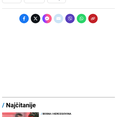
/
Najčitanije
/
BOSNA I HERCEGOVINA