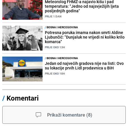
Meteorolog FHMZ-a najavio kišu i pad
temperatura: "Jedno od najsvježijih ljeta
posljednjih godina"
PRIJE 1 DAN
/
BOSNA I HERCEGOVINA
Potresna poruka imama nakon smrti Aldine
Ljubunčić: "Dunjaluk ne vrijedi ni koliko krilo
komarca"
PRIJE OKO 13H
/
BOSNA I HERCEGOVINA
Jedan od najvećih gradova nije na listi: Ovo
su lokacije prvih Lidl prodavnica u BiH
PRIJE OKO 18H
/
Komentari
Prikaži komentare
(
8
)