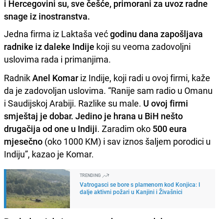
i Hercegovini su, sve češće, primorani za uvoz radne
snage iz inostranstva.
Jedna firma iz Laktaša već
godinu dana zapošljava
radnike iz daleke Indije
koji su veoma zadovoljni
uslovima rada i primanjima.
Radnik
Anel Komar
iz Indije, koji radi u ovoj firmi, kaže
da je zadovoljan uslovima. “Ranije sam radio u Omanu
i Saudijskoj Arabiji. Razlike su male.
U ovoj firmi
smještaj je dobar. Jedino je hrana u BiH nešto
drugačija od one u Indiji
. Zaradim oko
500 eura
mjesečno
(oko 1000 KM) i sav iznos šaljem porodici u
Indiju”, kazao je Komar.
TRENDING
Vatrogasci se bore s plamenom kod Konjica: I
dalje aktivni požari u Kanjini i Živašnici