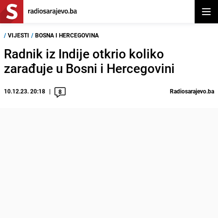
Otvor
/
VIJESTI
/
BOSNA I HERCEGOVINA
Radnik iz Indije otkrio koliko
zarađuje u Bosni i Hercegovini
10.12.23. 20:18
Radiosarajevo.ba
8