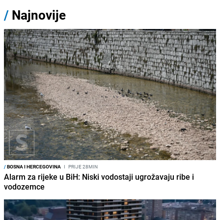
/
Najnovije
/
BOSNA I HERCEGOVINA
I
PRIJE 28MIN
Alarm za rijeke u BiH: Niski vodostaji ugrožavaju ribe i
vodozemce