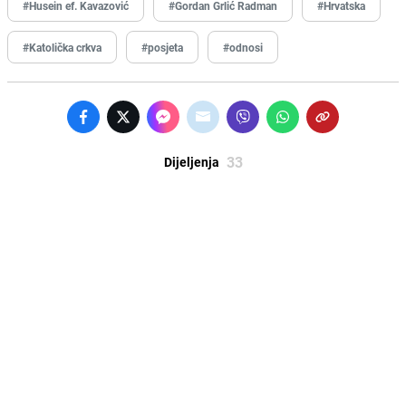
#Husein ef. Kavazović
#Gordan Grlić Radman
#Hrvatska
#Katolička crkva
#posjeta
#odnosi
33
Dijeljenja