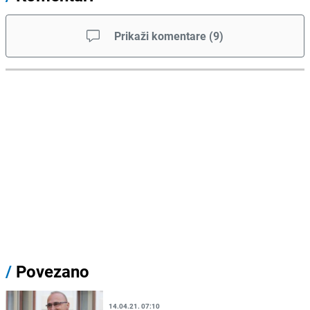
Prikaži komentare
(
9
)
/
Povezano
14.04.21. 07:10