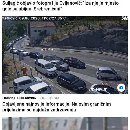
Suljagić objavio fotografiju Cvijanović: "Iza nje je mjesto
gdje su ubijani Srebreničani"
/
BOSNA I HERCEGOVINA
I
PRIJE OKO 3H
Objavljene najnovije informacije: Na ovim graničnim
prijelazima su najduža zadržavanja