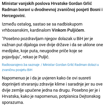
Ministar vanjskih poslova Hrvatske
Gordan Grlić
Radman
boravi u dvodnevnoj zvaničnoj posjeti Bosni i
Hercegovini.
Između ostalog, sastao se sa nadbiskupom
vrhbosanskim, kardinalom
Vinkom Puljićem
.
"Posebno pozdravljam njegov dolazak u BiH jer je
važnan put dijaloga ove dvije države i da se uklone one
medijske, koje puta, neugodne priče koje se
pojavljuju", rekao je Puljić.
Radiosarajevo.ba saznaje /
Ministar Gordan Grlić Radman dolazi u
zvaničnu posjetu BiH
Napomenuo je i da je uvjeren kako će ovi susreti
doprinijeti stvaranju zdravije klime i saradnje jer su ove
dvije zemlje upućene jedna na drugu. Posebno jer je i
Hrvatska, kako je napomenuo, potpisnica Dejtonskog
sporazuma.