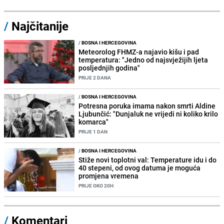
/
Najčitanije
/
BOSNA I HERCEGOVINA
Meteorolog FHMZ-a najavio kišu i pad
temperatura: "Jedno od najsvježijih ljeta
posljednjih godina"
PRIJE 2 DANA
/
BOSNA I HERCEGOVINA
Potresna poruka imama nakon smrti Aldine
Ljubunčić: "Dunjaluk ne vrijedi ni koliko krilo
komarca"
PRIJE 1 DAN
/
BOSNA I HERCEGOVINA
Stiže novi toplotni val: Temperature idu i do
40 stepeni, od ovog datuma je moguća
promjena vremena
PRIJE OKO 20H
/
Komentari