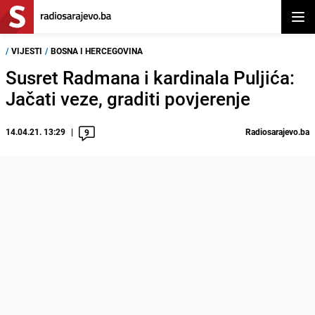
Otvor
/
VIJESTI
/
BOSNA I HERCEGOVINA
Susret Radmana i kardinala Puljića:
Jačati veze, graditi povjerenje
14.04.21. 13:29
Radiosarajevo.ba
9