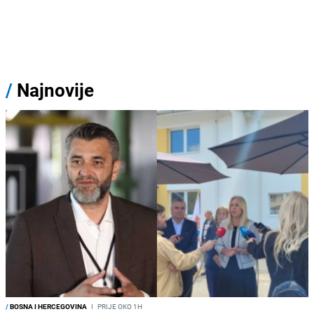
/
Najnovije
/
BOSNA I HERCEGOVINA
I
PRIJE OKO 1H