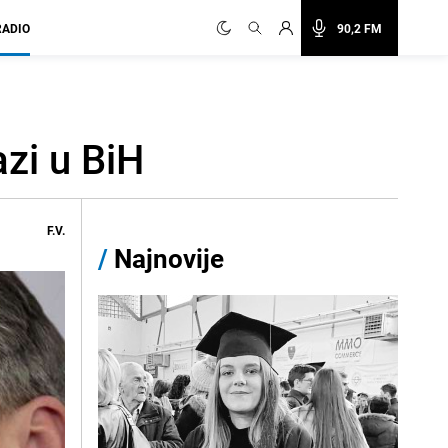
RADIO
90,2 FM
zi u BiH
F.V.
/
Najnovije