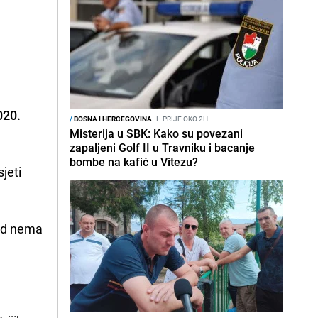
020.
/
BOSNA I HERCEGOVINA
I
PRIJE OKO 2H
Misterija u SBK: Kako su povezani
zapaljeni Golf II u Travniku i bacanje
bombe na kafić u Vitezu?
jeti
sad nema