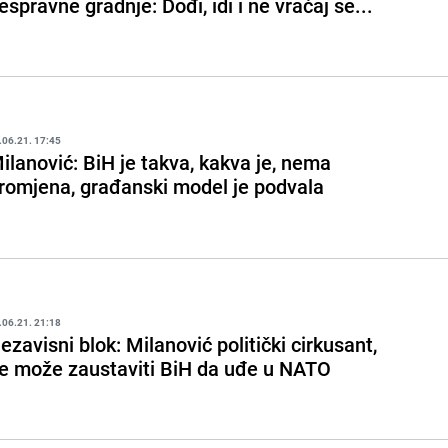
espravne gradnje: Dođi, idi i ne vraćaj se...
.06.21. 17:45
ilanović: BiH je takva, kakva je, nema
romjena, građanski model je podvala
.06.21. 21:18
ezavisni blok: Milanović politički cirkusant,
e može zaustaviti BiH da uđe u NATO