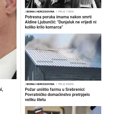
/
BOSNA I HERCEGOVINA
I
PRIJE 17MIN
Potresna poruka imama nakon smrti
Aldine Ljubunčić: "Dunjaluk ne vrijedi ni
koliko krilo komarca"
/
BOSNA I HERCEGOVINA
I
PRIJE 39MIN
ni
,
Požar uništio farmu u Srebrenici:
Povratničko domaćinstvo pretrpjelo
veliku štetu