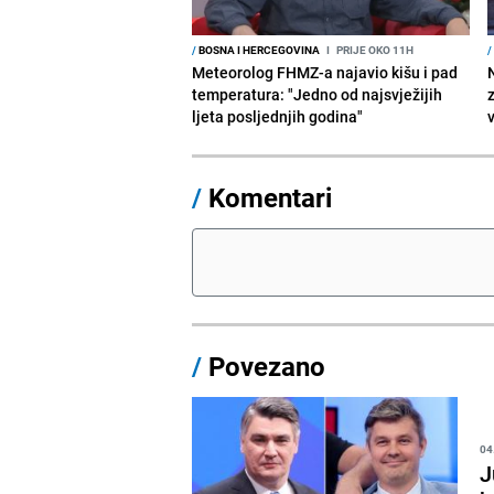
/
BOSNA I HERCEGOVINA
I
PRIJE OKO 11H
/
Meteorolog FHMZ-a najavio kišu i pad
temperatura: "Jedno od najsvježijih
ljeta posljednjih godina"
/
Komentari
/
Povezano
04
J