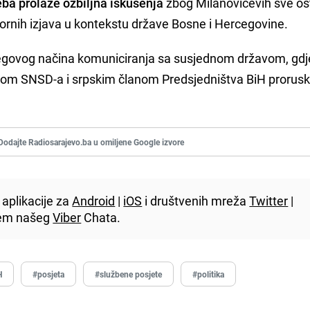
ba prolaze ozbiljna iskušenja
zbog Milanovićevih sve oštr
ornih izjava u kontekstu države Bosne i Hercegovine.
njegovog načina komuniciranja sa susjednom državom, gdj
iderom SNSD-a i srpskim članom Predsjedništva BiH prorus
Dodajte Radiosarajevo.ba u omiljene Google izvore
aplikacije za
Android
|
iOS
i društvenih mreža
Twitter
|
utem našeg
Viber
Chata.
H
#posjeta
#službene posjete
#politika