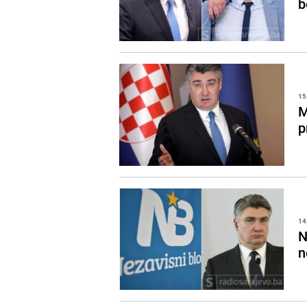
b
15
M
p
14
N
n