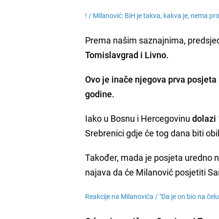
! /
Milanović: BiH je takva, kakva je, nema p
Prema našim saznajnima, predsjed
Tomislavgrad i Livno.
Ovo je inače njegova prva posjeta
godine.
Iako u Bosnu i Hercegovinu
dolazi 
Srebrenici gdje će tog dana biti ob
Također, mada je posjeta uredno n
najava da će Milanović posjetiti Sa
Reakcije na Milanovića /
"Da je on bio na čel