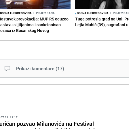
BOSNA I HERCEGOVINA
I
PRIJE 2 DANA
/
BOSNA I HERCEGOVINA
I
PRIJE 2 DA
Nastavak provokacija: MUP RS oduzeo
Tuga potresla grad na Uni: P
zastavu s ljiljanima i sankcionisao
Lejla Muhić (39), sugrađani u
vozača iz Bosanskog Novog
Prikaži komentare
(
17
)
.07.21. 11:17
uričan pozvao Milanovića na Festival