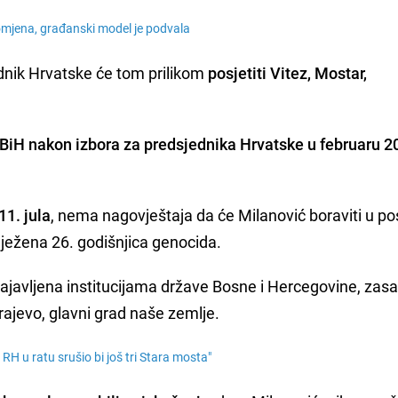
romjena, građanski model je podvala
nik Hrvatske će tom prilikom
posjetiti Vitez, Mostar,
 BiH nakon izbora za predsjednika Hrvatske u februaru 2
11. jula
, nema nagovještaja da će Milanović boraviti u pos
ilježena 26. godišnjica genocida.
ajavljena institucijama države Bosne i Hercegovine, za
rajevo, glavni grad naše zemlje.
u RH u ratu srušio bi još tri Stara mosta"