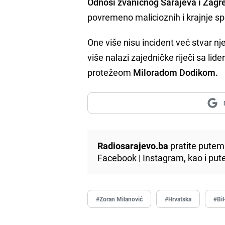
Odnosi zvaničnog Sarajeva i Zagre
povremeno malicioznih i krajnje sp
One više nisu incident već stvar 
više nalazi zajedničke riječi sa l
protežeom
Miloradom Dodikom.
Radiosarajevo.ba
pratite putem 
Facebook
|
Instagram
, kao i p
#Zoran Milanović
#Hrvatska
#Bi