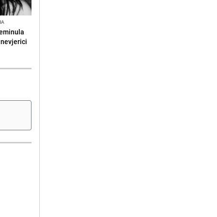
NA
reminula
 nevjerici