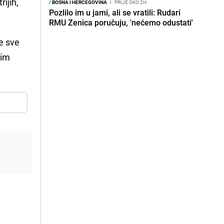
ijih,
/
BOSNA I HERCEGOVINA
I
PRIJE OKO 2H
Pozlilo im u jami, ali se vratili: Rudari
RMU Zenica poručuju, 'nećemo odustati'
e sve
kim