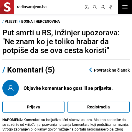
Otvor
/
VIJESTI
/
BOSNA I HERCEGOVINA
Put smrti u RS, inžinjer upozorava:
"Ne znam ko je toliko hrabar da
potpiše da se ova cesta koristi"
/
Komentari (5)
Povratak na članak
Objavite komentar kao gost ili se prijavite.
Prijava
Registracija
NAPOMENA:
Komentari su isključivo lični stavovi autora. Molimo korisnike da
se suzdrže od vrijeđanja, psovanja i pisanja komentara koji podstiču na mržnju.
Strogo zabranjen bilo kakav govor mržnje na portalu radiosarajevo.ba, zbog