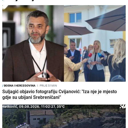
/
BOSNA I HERCEGOVINA
I
PRIJE 51MIN
Suljagić objavio fotografiju Cvijanović: "Iza nje je mjesto
gdje su ubijani Srebreničani"