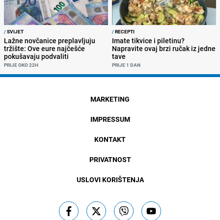
/
SVIJET
/
RECEPTI
Lažne novčanice preplavljuju
Imate tikvice i piletinu?
tržište: Ove eure najčešće
Napravite ovaj brzi ručak iz jedne
pokušavaju podvaliti
tave
PRIJE OKO 22H
PRIJE 1 DAN
MARKETING
IMPRESSUM
KONTAKT
PRIVATNOST
USLOVI KORIŠTENJA