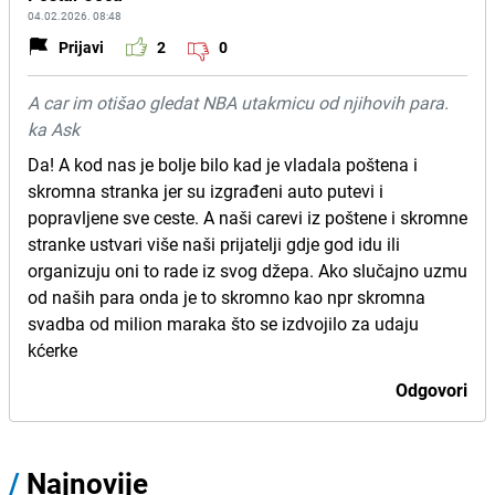
04.02.2026. 08:48
Prijavi
2
0
A car im otišao gledat NBA utakmicu od njihovih para.
ka Ask
Da! A kod nas je bolje bilo kad je vladala poštena i
skromna stranka jer su izgrađeni auto putevi i
popravljene sve ceste. A naši carevi iz poštene i skromne
stranke ustvari više naši prijatelji gdje god idu ili
organizuju oni to rade iz svog džepa. Ako slučajno uzmu
od naših para onda je to skromno kao npr skromna
svadba od milion maraka što se izdvojilo za udaju
kćerke
Odgovori
/
Najnovije