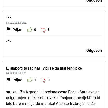
Odgovori
***
04.02.2026. 08:22
Prijavi
0
3
***
Odgovori
E, slabo ti to racinas, vidi se da nisi tehnicke
04.02.2026. 08:31
Prijavi
1
0
struke... Za izgradnju korektne cesta Foca - Sarajevo sa
osiguranjem od klizista, ovako ¨¨sajconometrijski¨ to bi
bilo barem milijardu maraka! A to sto ti zbrojis na 2,8