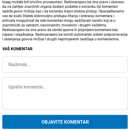
kojeg možete biti krivično procesuirani. Radiosarajevo.ba ima pravo i obavezu
da na zahtjev zvaničnih organa dostavi podatke o korisniku čiji komentari
sadrže govor mržnje, kao i da korisniku trajno blokira pristup. Obaviještavamo
vas da svaki čitatelj dobrovoljno pristupa čitanju i kreiranju komentara i
prihvata mogućnost da neki komentari mogu sadržavati narativ koji je u
suprotnosti sa vjerskim, nacionalnim, moralnim i drugim načelima.
Radiosarajevo.ba ima pravo da obriše sporne ili prijavljene komentare bez
najave i objašnjenja. Radiosarajevo.ba koristi automatski sistem prepoznavanja
i uklanjanja govora mržnje i drugih neprimjerenih sadržaja u komentarima.
VAŠ KOMENTAR
OBJAVITE KOMENTAR