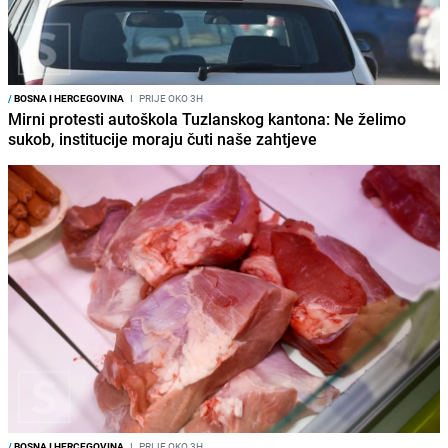
/
BOSNA I HERCEGOVINA
I
PRIJE OKO 3H
Mirni protesti autoškola Tuzlanskog kantona: Ne želimo
sukob, institucije moraju čuti naše zahtjeve
/
BOSNA I HERCEGOVINA
I
PRIJE OKO 3H