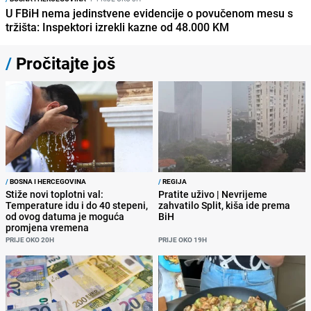
U FBiH nema jedinstvene evidencije o povučenom mesu s
tržišta: Inspektori izrekli kazne od 48.000 KM
/
Pročitajte još
/
BOSNA I HERCEGOVINA
/
REGIJA
Stiže novi toplotni val:
Pratite uživo | Nevrijeme
Temperature idu i do 40 stepeni,
zahvatilo Split, kiša ide prema
od ovog datuma je moguća
BiH
promjena vremena
PRIJE OKO 20H
PRIJE OKO 19H