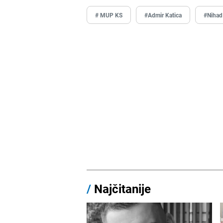
# MUP KS
#Admir Katica
#Nihad
/
Najčitanije