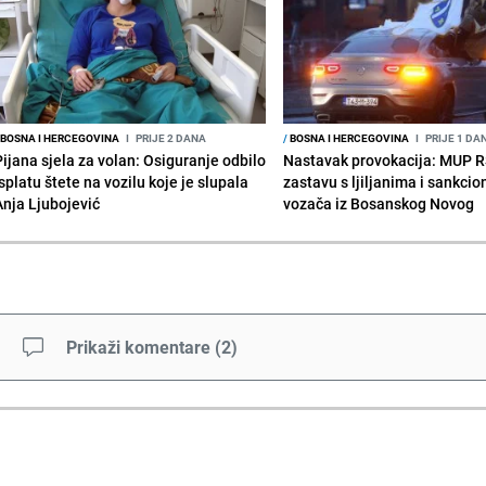
BOSNA I HERCEGOVINA
I
PRIJE 2 DANA
/
BOSNA I HERCEGOVINA
I
PRIJE 1 DA
Pijana sjela za volan: Osiguranje odbilo
Nastavak provokacija: MUP 
splatu štete na vozilu koje je slupala
zastavu s ljiljanima i sankcio
Anja Ljubojević
vozača iz Bosanskog Novog
Prikaži komentare
(
2
)