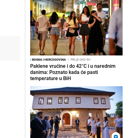
/
BOSNA I HERCEGOVINA
I
PRIJE OKO 5H
Paklene vrućine i do 42°C i u narednim
danima: Poznato kada će pasti
temperature u BiH