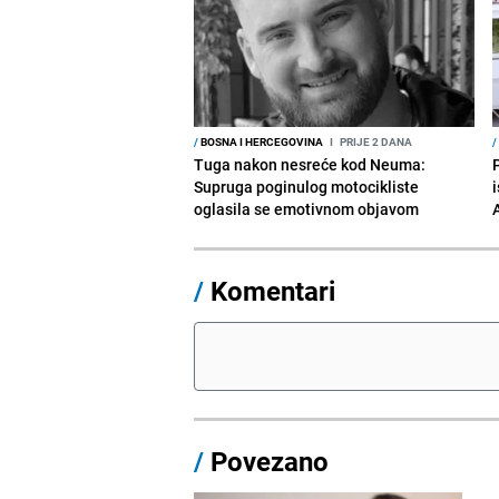
/
BOSNA I HERCEGOVINA
I
PRIJE 2 DANA
/
Tuga nakon nesreće kod Neuma:
Supruga poginulog motocikliste
i
oglasila se emotivnom objavom
/
Komentari
/
Povezano