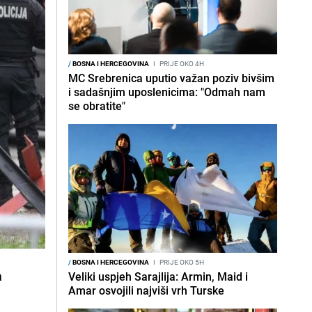
/
BOSNA I HERCEGOVINA
I
PRIJE OKO 4H
MC Srebrenica uputio važan poziv bivšim
i sadašnjim uposlenicima: "Odmah nam
se obratite"
/
BOSNA I HERCEGOVINA
I
PRIJE OKO 5H
a
Veliki uspjeh Sarajlija: Armin, Maid i
Amar osvojili najviši vrh Turske