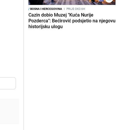
/
BOSNA I HERCEGOVINA
I
PRIJE OKO 6H
Cazin dobio Muzej "Kuća Nurije
Pozderca": Bećirović podsjetio na njegovu
historijsku ulogu