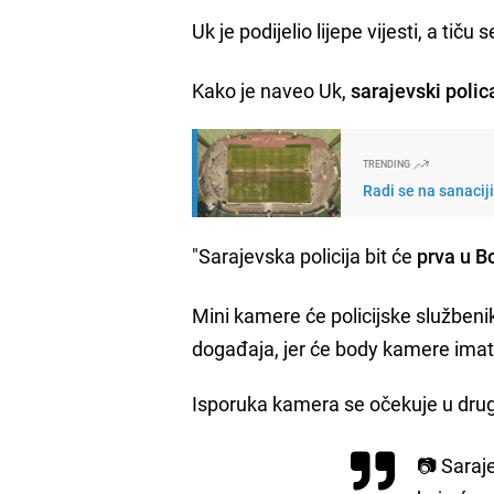
Uk je podijelio lijepe vijesti, a tiču 
Kako je naveo Uk,
sarajevski poli
TRENDING
Radi se na sanacij
"Sarajevska policija bit će
prva u B
Mini kamere će policijske službenike
događaja, jer će body kamere imati
Isporuka kamera se očekuje u dru
📷 Saraje