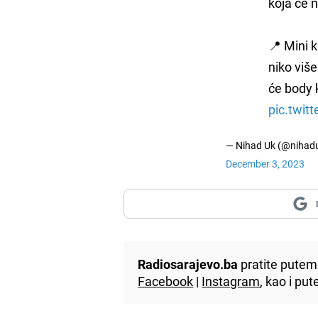
koja će 
📍️ Mini 
niko više
će body 
pic.twit
— Nihad Uk (@nihad
December 3, 2023
Radiosarajevo.ba
pratite putem 
Facebook
|
Instagram
, kao i p