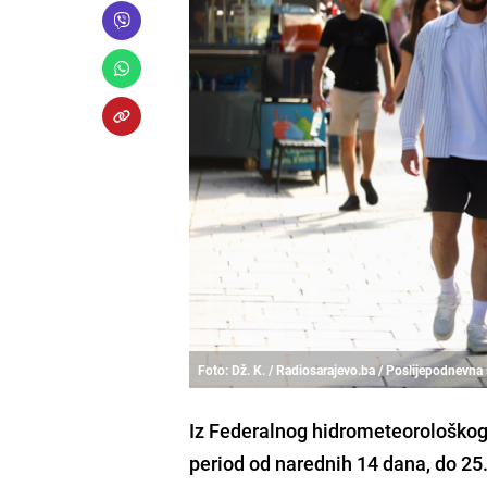
Foto: Dž. K. / Radiosarajevo.ba / Poslijepodnevna 
Iz Federalnog hidrometeorološkog
period od narednih 14 dana, do 25