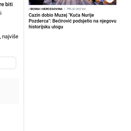
e biti
/
BOSNA I HERCEGOVINA
I
PRIJE OKO 9H
i
Cazin dobio Muzej "Kuća Nurije
Pozderca": Bećirović podsjetio na njegovu
historijsku ulogu
 najviše