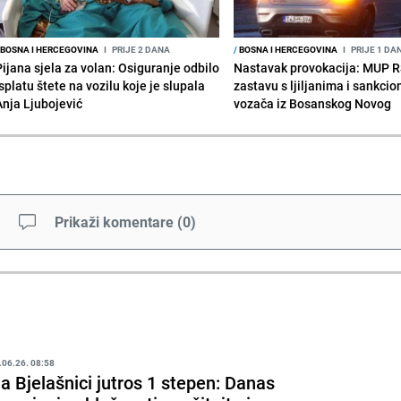
BOSNA I HERCEGOVINA
I
PRIJE 2 DANA
/
BOSNA I HERCEGOVINA
I
PRIJE 1 DA
Pijana sjela za volan: Osiguranje odbilo
Nastavak provokacija: MUP 
splatu štete na vozilu koje je slupala
zastavu s ljiljanima i sankcio
Anja Ljubojević
vozača iz Bosanskog Novog
Prikaži komentare
(
0
)
.06.26. 08:58
a Bjelašnici jutros 1 stepen: Danas