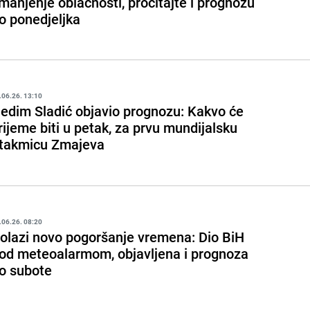
manjenje oblačnosti, pročitajte i prognozu
o ponedjeljka
.06.26. 13:10
edim Sladić objavio prognozu: Kakvo će
rijeme biti u petak, za prvu mundijalsku
takmicu Zmajeva
.06.26. 08:20
olazi novo pogoršanje vremena: Dio BiH
od meteoalarmom, objavljena i prognoza
o subote