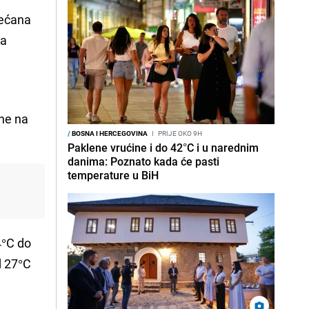
većana
ka
ine na
/
BOSNA I HERCEGOVINA
I
PRIJE OKO 9H
Paklene vrućine i do 42°C i u narednim
danima: Poznato kada će pasti
temperature u BiH
4°C do
d 27°C