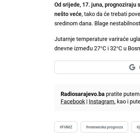
Od srijede, 17. juna, prognoziraju 
nešto veće
, tako da će trebati pov
sredinom dana. Blage nestabilnosti
Jutarnje temperature variraće ugl
dnevne između 27°C i 32°C u Bosni
Radiosarajevo.ba
pratite putem 
Facebook
|
Instagram
, kao i p
#FHMZ
#vremenska prognoza
#