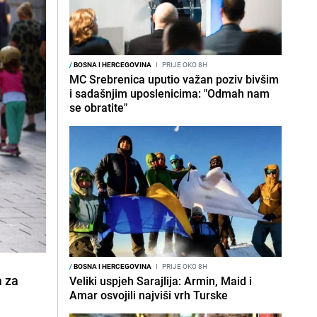
/
BOSNA I HERCEGOVINA
I
PRIJE OKO 8H
MC Srebrenica uputio važan poziv bivšim
i sadašnjim uposlenicima: "Odmah nam
se obratite"
/
BOSNA I HERCEGOVINA
I
PRIJE OKO 8H
a za
Veliki uspjeh Sarajlija: Armin, Maid i
Amar osvojili najviši vrh Turske