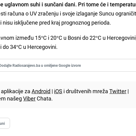
se uglavnom suhi i sunčani dani. Pri tome će i temperatur
esti računa o UV zračenju i svoje izlaganje Suncu ograničit
 nisu isključene pred kraj prognoznog perioda.
avnom između 15°C i 20°C u Bosni do 22°C u Hercegovini,
 do 34°C u Hercegovini.
Dodajte Radiosarajevo.ba u omiljene Google izvore
aplikacije za
Android
|
iOS
i društvenih mreža
Twitter
|
utem našeg
Viber
Chata.
juni