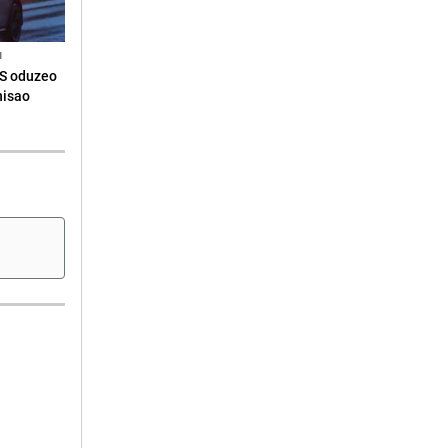
N
RS oduzeo
nisao