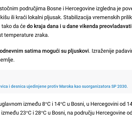
i istočnim područjima Bosne i Hercegovine izgledna je po
šu ili kraći lokalni pljusak. Stabilizacija vremenskih prili
 tako da će
do kraja dana i u dane vikenda preovladavati
st temperature zraka.
odnevnim satima mogući su pljuskovi
. Izraženije padav
zemlje.
evica i desnica ujedinjene protiv Maroka kao suorganizatora SP 2030.
uglavnom između 8°C i 14°C u Bosni, u Hercegovini od 1
 između 23°C i 28°C u Bosni, na području Hercegovine o