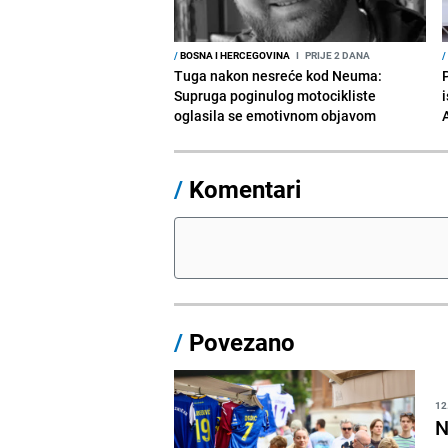
/
BOSNA I HERCEGOVINA
I
PRIJE 2 DANA
/
Tuga nakon nesreće kod Neuma:
Supruga poginulog motocikliste
i
oglasila se emotivnom objavom
/
Komentari
/
Povezano
12
N