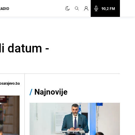
RADIO
90,2 FM
li datum -
osarajevo.ba
/
Najnovije