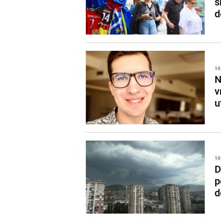
s
d
10
N
v
u
10
D
p
d