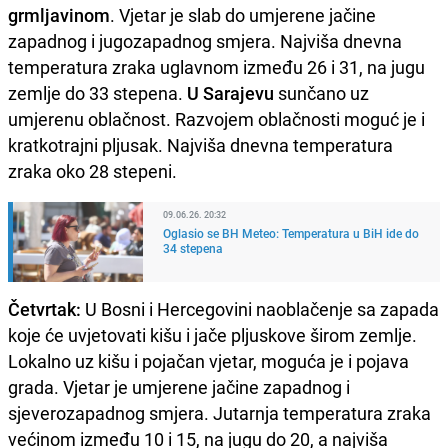
grmljavinom
. Vjetar je slab do umjerene jačine
zapadnog i jugozapadnog smjera. Najviša dnevna
temperatura zraka uglavnom između 26 i 31, na jugu
zemlje do 33 stepena.
U Sarajevu
sunčano uz
umjerenu oblačnost. Razvojem oblačnosti moguć je i
kratkotrajni pljusak. Najviša dnevna temperatura
zraka oko 28 stepeni.
09.06.26. 20:32
Oglasio se BH Meteo: Temperatura u BiH ide do
34 stepena
Četvrtak:
U Bosni i Hercegovini naoblačenje sa zapada
koje će uvjetovati kišu i jače pljuskove širom zemlje.
Lokalno uz kišu i pojačan vjetar, moguća je i pojava
grada. Vjetar je umjerene jačine zapadnog i
sjeverozapadnog smjera. Jutarnja temperatura zraka
većinom između 10 i 15, na jugu do 20, a najviša