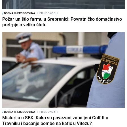
/
BOSNA I HERCEGOVINA
I
PRIJE OKO 3H
Požar uništio farmu u Srebrenici: Povratničko domaćinstvo
pretrpjelo veliku štetu
/
BOSNA I HERCEGOVINA
I
PRIJE OKO 5H
Misterija u SBK: Kako su povezani zapaljeni Golf II u
Travniku i bacanje bombe na kafić u Vitezu?