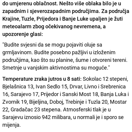
do umjerenu oblačnost. Nešto više oblaka bilo je u
zapadnim i sjeverozapadnim područjima. Za područja
Krajine, Tuzle, Prijedora i Banje Luke upaljen je žuti
meteoalarm zbog očekivanog nevremena, a
upozorenje glasi:
"Budite svjesni da se mogu pojaviti oluje sa
grmljavinom. Budite posebno pažljivi u izloženim
područjima, kao što su planine, šume i otvoreni tereni.
Smetnje u vanjskim aktivnostima su moguće."
Temperature zraka jutros u 8 sati:
Sokolac 12 stepeni,
Bjelašnica 13, Ivan Sedlo 15, Drvar, Livno i Srebrenica
16, Sarajevo 17, Prijedor i Sanski Most 18, Banja Luka i
Zvornik 19, Bijeljina, Doboj, Trebinje i Tuzla 20, Mostar
22, Gradačac 23 stepena. Atmosferski tlak je u
Sarajevu iznosio 942 milibara, u normali je i sporo se
mijenja.