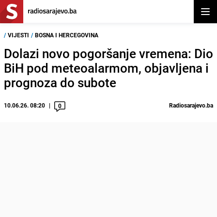
Otvor
/
VIJESTI
/
BOSNA I HERCEGOVINA
Dolazi novo pogoršanje vremena: Dio
BiH pod meteoalarmom, objavljena i
prognoza do subote
10.06.26. 08:20
Radiosarajevo.ba
0