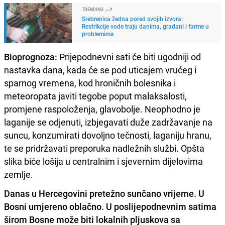
TRENDING
Srebrenica žedna pored svojih izvora:
Restrikcije vode traju danima, građani i farme u
problemima
Bioprognoza:
Prijepodnevni sati će biti ugodniji od
nastavka dana, kada će se pod uticajem vrućeg i
sparnog vremena, kod hroničnih bolesnika i
meteoropata javiti tegobe poput malaksalosti,
promjene raspoloženja, glavobolje. Neophodno je
laganije se odjenuti, izbjegavati duže zadržavanje na
suncu, konzumirati dovoljno tečnosti, laganiju hranu,
te se pridržavati preporuka nadležnih službi. Opšta
slika biće lošija u centralnim i sjevernim dijelovima
zemlje.
Danas u Hercegovini pretežno sunčano vrijeme. U
Bosni umjereno oblačno. U poslijepodnevnim satima
širom Bosne može biti lokalnih pljuskova sa