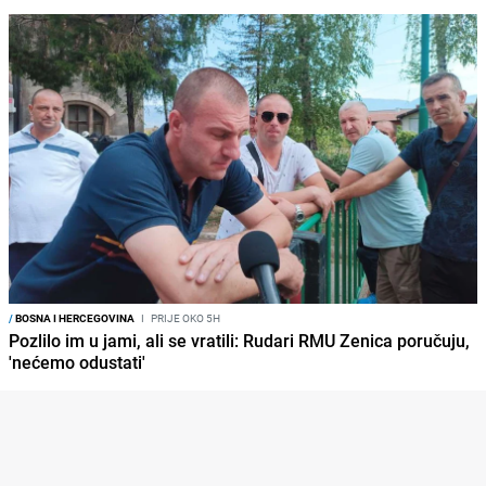
/
BOSNA I HERCEGOVINA
I
PRIJE OKO 5H
Pozlilo im u jami, ali se vratili: Rudari RMU Zenica poručuju,
'nećemo odustati'