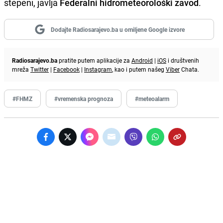
stepeni, javlja
Federalni hidrometeorološki zavod
.
Dodajte Radiosarajevo.ba u omiljene Google izvore
Radiosarajevo.ba
pratite putem aplikacije za
Android
|
iOS
i društvenih
mreža
Twitter
|
Facebook
|
Instagram
, kao i putem našeg
Viber
Chata.
#FHMZ
#vremenska prognoza
#meteoalarm