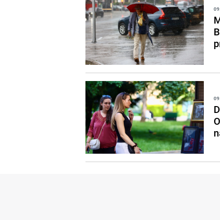
09
M
B
p
09
D
O
n