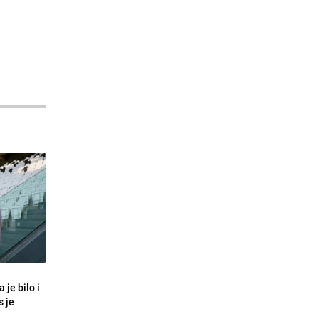
 je bilo i
s je