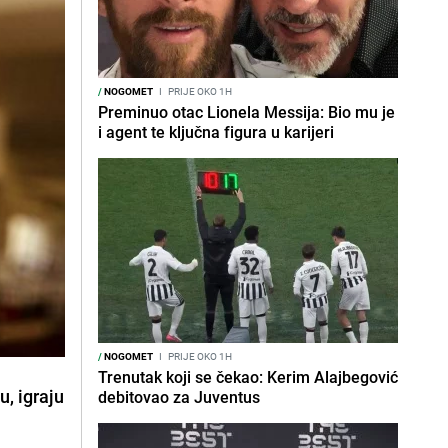
/
NOGOMET
I
PRIJE OKO 1H
Preminuo otac Lionela Messija: Bio mu je
i agent te ključna figura u karijeri
/
NOGOMET
I
PRIJE OKO 1H
Trenutak koji se čekao: Kerim Alajbegović
u, igraju
debitovao za Juventus