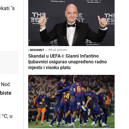
kati "s
/
NOGOMET
I
PRIJE OKO 8H
Skandal u UEFA-i: Gianni Infantino
ljubavnici osigurao unapređeno radno
mjesto i visoku platu
. Noć
 biste
 °C; u