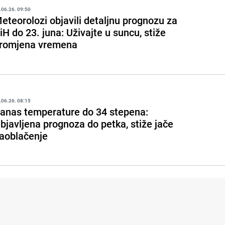
.06.26. 09:50
eteorolozi objavili detaljnu prognozu za
iH do 23. juna: Uživajte u suncu, stiže
romjena vremena
.06.26. 08:15
anas temperature do 34 stepena:
bjavljena prognoza do petka, stiže jače
aoblačenje