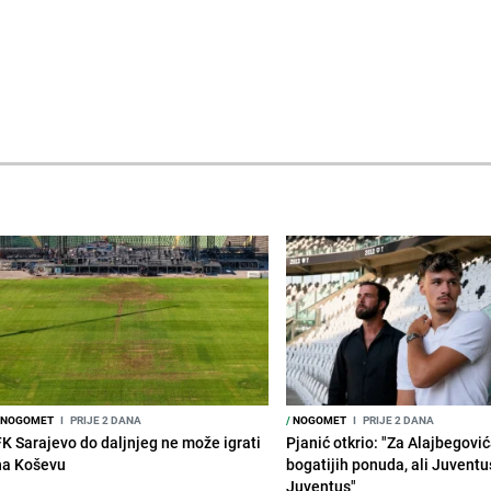
NOGOMET
I
PRIJE 2 DANA
/
NOGOMET
I
PRIJE 2 DANA
FK Sarajevo do daljnjeg ne može igrati
Pjanić otkrio: "Za Alajbegovića
na Koševu
bogatijih ponuda, ali Juventu
Juventus"