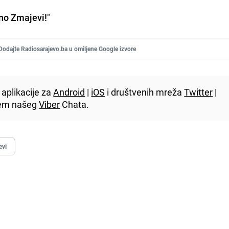
tno Zmajevi!
"
Dodajte Radiosarajevo.ba u omiljene Google izvore
aplikacije za
Android
|
iOS
i društvenih mreža
Twitter
|
utem našeg
Viber
Chata.
evi