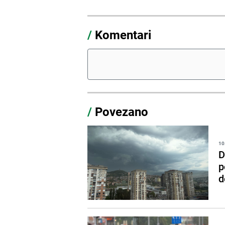
/
Komentari
/
Povezano
10
D
p
d