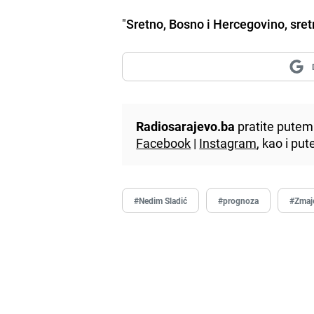
"
Sretno, Bosno i Hercegovino, sre
Radiosarajevo.ba
pratite putem 
Facebook
|
Instagram
, kao i p
#Nedim Sladić
#prognoza
#Zmaj