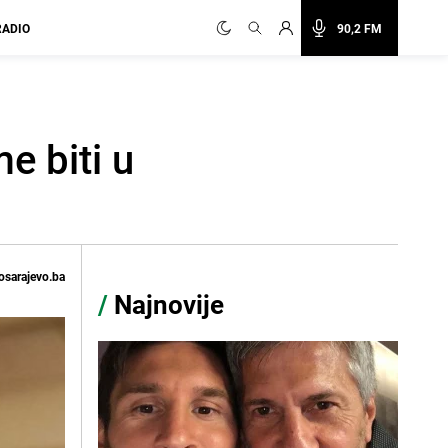
RADIO
90,2 FM
e biti u
osarajevo.ba
/
Najnovije