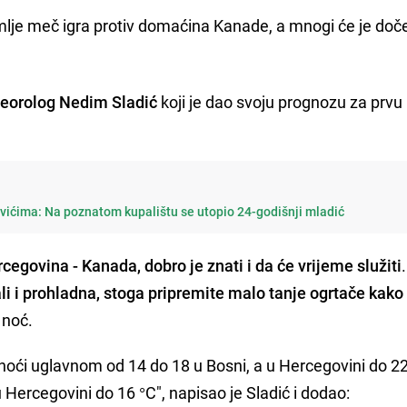
lje meč igra protiv domaćina Kanade, a mnogi će je doče
teorolog Nedim Sladić
koji je dao svoju prognozu za prvu
vićima: Na poznatom kupalištu se utopio 24-godišnji mladić
egovina - Kanada, dobro je znati i da će vrijeme služiti
ali i prohladna, stoga pripremite malo tanje ogrtače kako
 noć.
noći uglavnom od 14 do 18 u Bosni, a u Hercegovini do 22
 Hercegovini do 16 °C", napisao je Sladić i dodao: