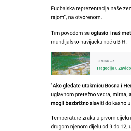
Fudbalska reprezentacija naše zem
rajom", na otvorenom.
Tim povodom se
oglasio i naš me
mundijalsko-navijačku noć u BiH.
TRENDING
Tragedija u Zavido
"
Ako gledate utakmicu Bosna i Herc
uglavnom pretežno vedra,
mirna, 
mogli bezbrižno slaviti
do kasno u
Temperature zraka u prvom dijelu 
drugom njenom dijelu od 9 do 12, u