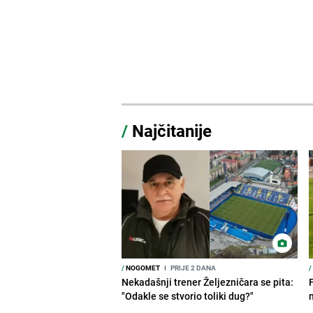
/
Najčitanije
/
NOGOMET
I
PRIJE 2 DANA
/
Nekadašnji trener Željezničara se pita:
"Odakle se stvorio toliki dug?"