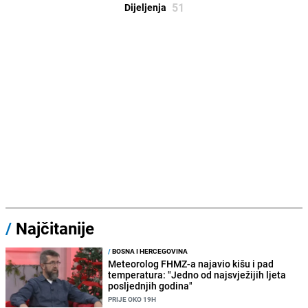
51
Dijeljenja
/
Najčitanije
/
BOSNA I HERCEGOVINA
Meteorolog FHMZ-a najavio kišu i pad
temperatura: "Jedno od najsvježijih ljeta
posljednjih godina"
PRIJE OKO 19H