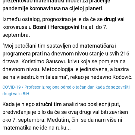
prezentovao
matematički mode
l za praćenje
pandemije koronavirusa na cijeloj planeti.
Između ostalog, prognozirao je je da će se
drugi va
l
korovirusa u
Bosni i Hercegovini
trajati do 7.
septembra.
"Moj petočlani tim sastavljen od
matematičara i
programera
prati na dnevnom nivou stanje u svih 216
drzava. Koristimo Gausovu krivu koja se pomjera na
dnevnom nivou. Metodologija je jedinstvena, a bazira
se na višestrukim talasima", rekao je nedavno Kočović.
COVID-19 /
Profesor iz regiona odredio tačan dan kada će se završiti
drugi val u BiH
Kada je njego
stručni tim
analizirao posljednji put,
predviđanje je bilo da će se ovaj drugi val biti završen
oko 7. septembra. Međutim, čini se da nam više ni
matematika ne ide na ruku...