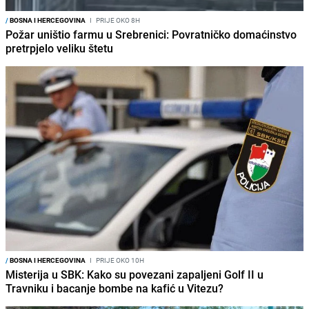
/
BOSNA I HERCEGOVINA
I
PRIJE OKO 8H
Požar uništio farmu u Srebrenici: Povratničko domaćinstvo
pretrpjelo veliku štetu
/
BOSNA I HERCEGOVINA
I
PRIJE OKO 10H
Misterija u SBK: Kako su povezani zapaljeni Golf II u
Travniku i bacanje bombe na kafić u Vitezu?