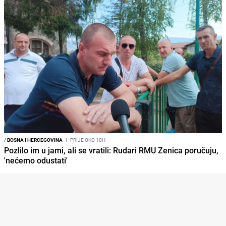
/
BOSNA I HERCEGOVINA
I
PRIJE OKO 10H
Pozlilo im u jami, ali se vratili: Rudari RMU Zenica poručuju,
'nećemo odustati'