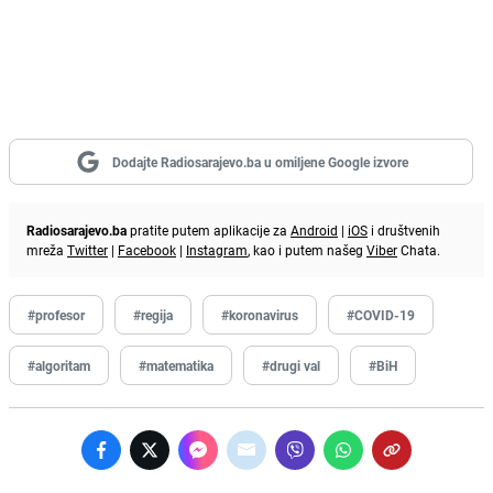
Dodajte Radiosarajevo.ba u omiljene Google izvore
Radiosarajevo.ba
pratite putem aplikacije za
Android
|
iOS
i društvenih
mreža
Twitter
|
Facebook
|
Instagram
, kao i putem našeg
Viber
Chata.
#profesor
#regija
#koronavirus
#COVID-19
#algoritam
#matematika
#drugi val
#BiH