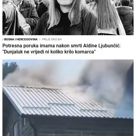
/
BOSNA I HERCEGOVINA
I
PRIJE OKO 8H
Potresna poruka imama nakon smrti Aldine Ljubunčić:
"Dunjaluk ne vrijedi ni koliko krilo komarca"