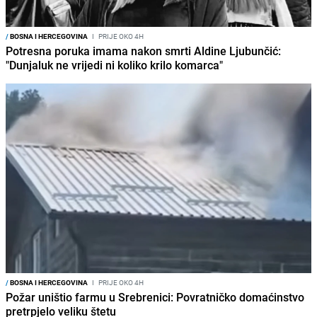
/
BOSNA I HERCEGOVINA
I
PRIJE OKO 4H
Potresna poruka imama nakon smrti Aldine Ljubunčić:
"Dunjaluk ne vrijedi ni koliko krilo komarca"
/
BOSNA I HERCEGOVINA
I
PRIJE OKO 4H
Požar uništio farmu u Srebrenici: Povratničko domaćinstvo
pretrpjelo veliku štetu