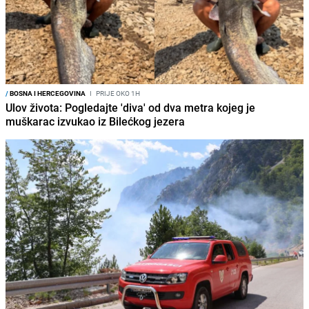
/
BOSNA I HERCEGOVINA
I
PRIJE OKO 1H
Ulov života: Pogledajte 'diva' od dva metra kojeg je
muškarac izvukao iz Bilećkog jezera