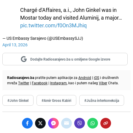
Chargé d'Affaires, a.i., John Ginkel was in
Mostar today and visited Aluminij, a major…
pic.twitter.com/f0On3MJhiq
— US Embassy Sarajevo (@USEmbassySJJ)
April 13, 2026
Dodajte Radiosarajevo.ba u omiljene Google izvore
Radiosarajevo.ba
pratite putem aplikacije za
Android
|
iOS
i društvenih
mreža
Twitter
|
Facebook
|
Instagram
, kao i putem našeg
Viber
Chata.
#John Ginkel
#Amir Gross Kabiri
#Južna interkonekcija