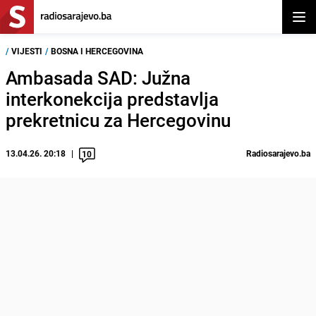
Otvor
/
VIJESTI
/
BOSNA I HERCEGOVINA
Ambasada SAD: Južna
interkonekcija predstavlja
prekretnicu za Hercegovinu
13.04.26. 20:18
Radiosarajevo.ba
10