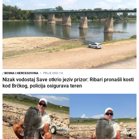
/
BOSNA I HERCEGOVINA
I
PRIJE OKO 1H
Nizak vodostaj Save otkrio jeziv prizor: Ribari pronašli kosti
kod Brčkog, policija osigurava teren