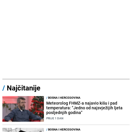
/
Najčitanije
/
BOSNA I HERCEGOVINA
Meteorolog FHMZ-a najavio kišu i pad
temperatura: "Jedno od najsvježijih ljeta
posljednjih godina"
PRIJE 1 DAN
/
BOSNA I HERCEGOVINA