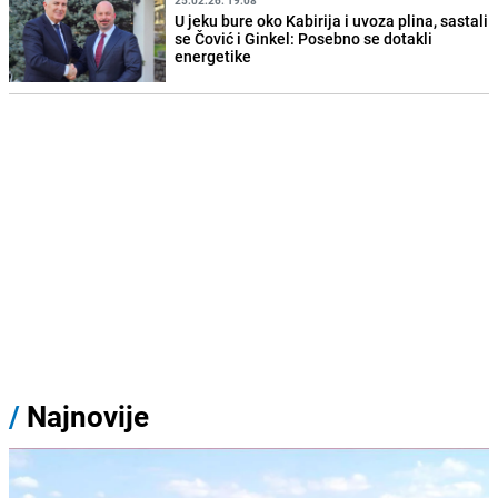
25.02.26. 19:08
U jeku bure oko Kabirija i uvoza plina, sastali
se Čović i Ginkel: Posebno se dotakli
energetike
/
Najnovije