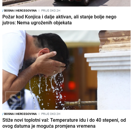
/
BOSNA I HERCEGOVINA
I
PRIJE OKO 2H
Požar kod Konjica i dalje aktivan, ali stanje bolje nego
jutros: Nema ugroženih objekata
/
BOSNA I HERCEGOVINA
I
PRIJE OKO 2H
Stiže novi toplotni val: Temperature idu i do 40 stepeni, od
ovog datuma je moguća promjena vremena