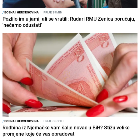
/
BOSNA I HERCEGOVINA
I
PRIJE 39MIN
Pozlilo im u jami, ali se vratili: Rudari RMU Zenica poručuju,
'nećemo odustati'
/
BOSNA I HERCEGOVINA
I
PRIJE OKO 1H
Rodbina iz Njemačke vam šalje novac u BiH? Stižu velike
promjene koje će vas obradovati