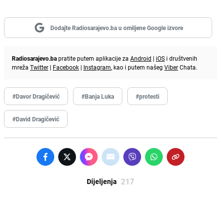
Dodajte Radiosarajevo.ba u omiljene Google izvore
Radiosarajevo.ba
pratite putem aplikacije za
Android
|
iOS
i društvenih
mreža
Twitter
|
Facebook
|
Instagram
, kao i putem našeg
Viber
Chata.
#Davor Dragičević
#Banja Luka
#protesti
#David Dragičević
217
Dijeljenja