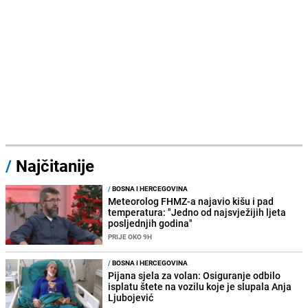
/
Najčitanije
/
BOSNA I HERCEGOVINA
Meteorolog FHMZ-a najavio kišu i pad
temperatura: "Jedno od najsvježijih ljeta
posljednjih godina"
PRIJE OKO 9H
/
BOSNA I HERCEGOVINA
Pijana sjela za volan: Osiguranje odbilo
isplatu štete na vozilu koje je slupala Anja
Ljubojević