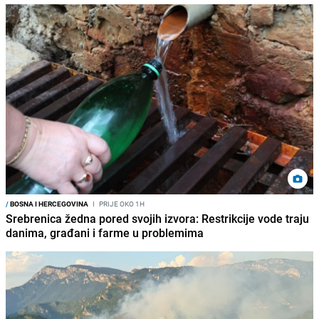
/
BOSNA I HERCEGOVINA
I
PRIJE OKO 1H
Srebrenica žedna pored svojih izvora: Restrikcije vode traju
danima, građani i farme u problemima