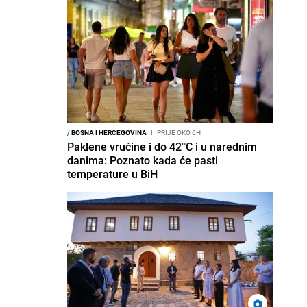
/
BOSNA I HERCEGOVINA
I
PRIJE OKO 6H
Paklene vrućine i do 42°C i u narednim
danima: Poznato kada će pasti
temperature u BiH