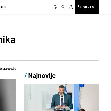
RADIO
90,2 FM
mika
osarajevo.ba
/
Najnovije