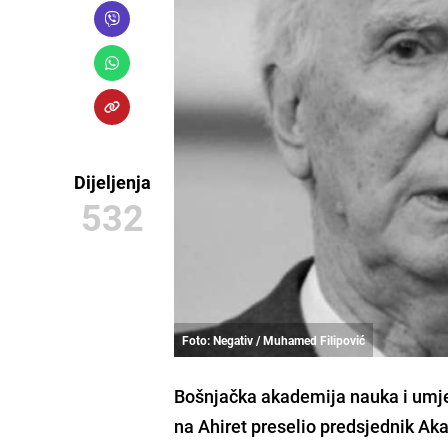
Dijeljenja
532
Foto: Negativ / Muhamed Filipović
Bošnjačka akademija nauka i umj
na Ahiret preselio predsjednik A