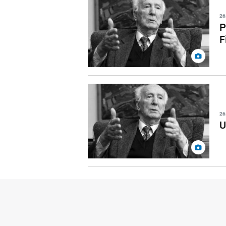
26
P
F
26
U