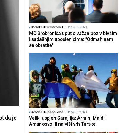
/
BOSNA I HERCEGOVINA
I
PRIJE OKO 6H
MC Srebrenica uputio važan poziv bivšim
i sadašnjim uposlenicima: "Odmah nam
se obratite"
/
BOSNA I HERCEGOVINA
I
PRIJE OKO 6H
t da je
Veliki uspjeh Sarajlija: Armin, Maid i
Amar osvojili najviši vrh Turske