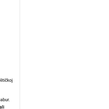
itičkoj
sabur.
ali