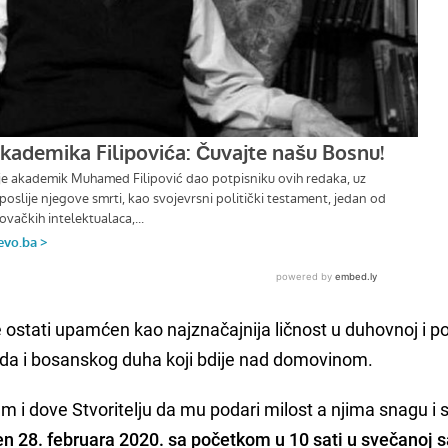
ostati upamćen kao najznačajnija ličnost u duhovnoj i pol
roda i bosanskog duha koji bdije nad domovinom.
 i dove Stvoritelju da mu podari milost a njima snagu i 
n 28. februara 2020. sa početkom u 10 sati u svečanoj s