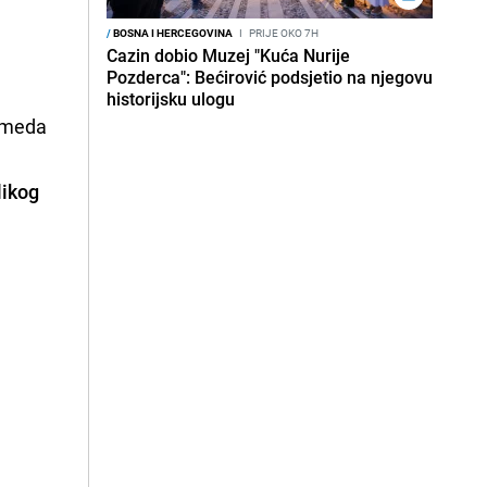
/
BOSNA I HERCEGOVINA
I
PRIJE OKO 7H
Cazin dobio Muzej "Kuća Nurije
Pozderca": Bećirović podsjetio na njegovu
historijsku ulogu
hameda
likog