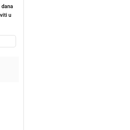
a dana
iti u