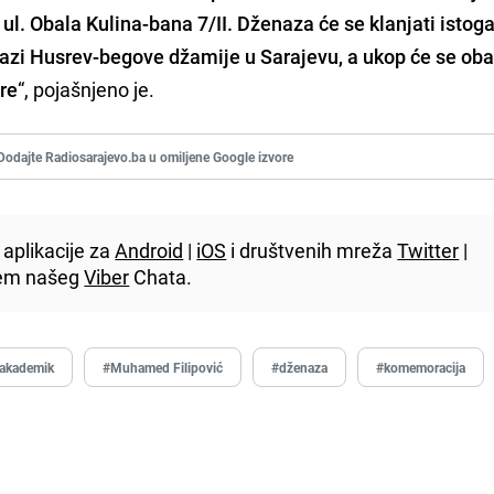
 ul. Obala Kulina-bana 7/II. Dženaza će se klanjati istog
 Husrev-begove džamije u Sarajevu, a ukop će se obav
re
“, pojašnjeno je.
Dodajte Radiosarajevo.ba u omiljene Google izvore
aplikacije za
Android
|
iOS
i društvenih mreža
Twitter
|
utem našeg
Viber
Chata.
akademik
#Muhamed Filipović
#dženaza
#komemoracija