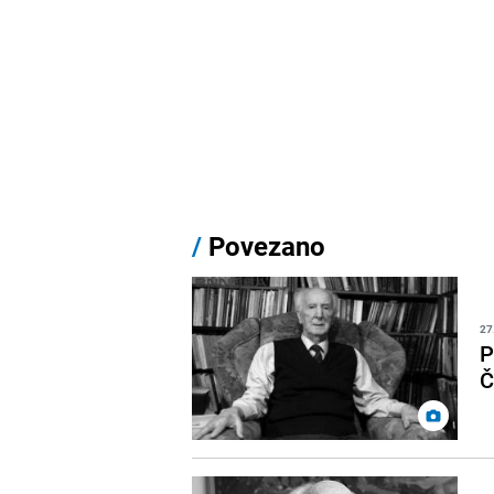
/
Povezano
27
P
Č