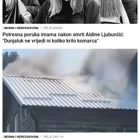
/
BOSNA I HERCEGOVINA
I
PRIJE 49MIN
Potresna poruka imama nakon smrti Aldine Ljubunčić:
"Dunjaluk ne vrijedi ni koliko krilo komarca"
/
BOSNA I HERCEGOVINA
I
PRIJE OKO 1H