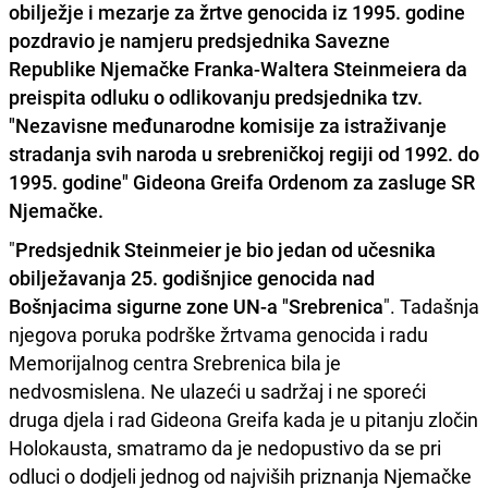
obilježje i mezarje za žrtve genocida iz 1995. godine
pozdravio je namjeru predsjednika Savezne
Republike Njemačke
Franka-Waltera Steinmeiera
da
preispita odluku o odlikovanju predsjednika tzv.
"Nezavisne međunarodne komisije za istraživanje
stradanja svih naroda u srebreničkoj regiji od 1992. do
1995. godine"
Gideona Greifa
Ordenom za zasluge SR
Njemačke.
"
Predsjednik Steinmeier je bio jedan od učesnika
obilježavanja 25. godišnjice genocida nad
Bošnjacima sigurne zone UN-a "Srebrenica
". Tadašnja
njegova poruka podrške žrtvama genocida i radu
Memorijalnog centra Srebrenica bila je
nedvosmislena. Ne ulazeći u sadržaj i ne sporeći
druga djela i rad Gideona Greifa kada je u pitanju zločin
Holokausta, smatramo da je nedopustivo da se pri
odluci o dodjeli jednog od najviših priznanja Njemačke