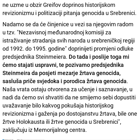
ne uzme u obzir Greifov doprinos historijskom
revizionizmu i politizaciji pitanja genocida u Srebrenici.
Nadamo se da će činjenice u vezi sa njegovim radom
u tzv. "Nezavisnoj međunarodnoj komisiji za
istraživanje stradanja svih naroda u srebreničkoj regiji
od 1992. do 1995. godine" doprinijeti promjeni odluke
predsjednika Steinmeiera.
Do tada i poslije toga mi
ćemo stajati uspravni, te pozivamo predsjednika
Steinmeira da posjeti mezarje žrtava genocida,
sasluša priče svjedoka i porodica žrtava genocida
.
Naša vrata ostaju otvorena za učenje i saznavanje, u
nadi da ćemo svi shvatiti da ne smijemo sebi dopustiti
uvažavanje bilo kakvog pokušaja historijskog
revizionizma i gaženja po dostojanstvu žrtava, bile one
žrtve Holokausta ili žrtve genocida u Srebrenici",
zaključuju iz Memorijalnog centra.