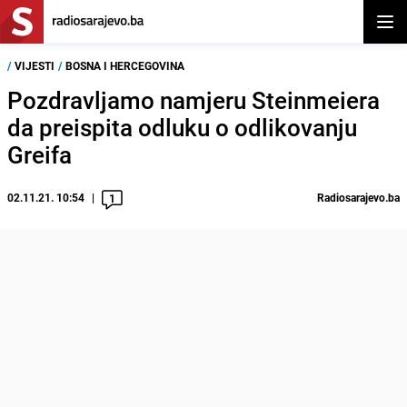
Otvor
/
VIJESTI
/
BOSNA I HERCEGOVINA
Pozdravljamo namjeru Steinmeiera
da preispita odluku o odlikovanju
Greifa
02.11.21. 10:54
Radiosarajevo.ba
1