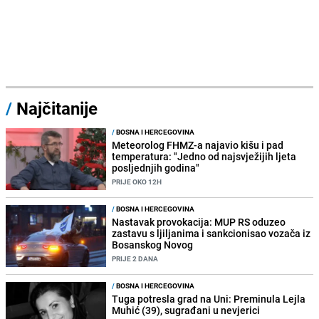
/
Najčitanije
/
BOSNA I HERCEGOVINA
Meteorolog FHMZ-a najavio kišu i pad
temperatura: "Jedno od najsvježijih ljeta
posljednjih godina"
PRIJE OKO 12H
/
BOSNA I HERCEGOVINA
Nastavak provokacija: MUP RS oduzeo
zastavu s ljiljanima i sankcionisao vozača iz
Bosanskog Novog
PRIJE 2 DANA
/
BOSNA I HERCEGOVINA
Tuga potresla grad na Uni: Preminula Lejla
Muhić (39), sugrađani u nevjerici