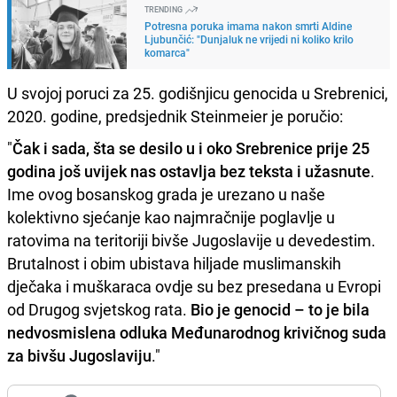
TRENDING
Potresna poruka imama nakon smrti Aldine
Ljubunčić: "Dunjaluk ne vrijedi ni koliko krilo
komarca"
U svojoj poruci za 25. godišnjicu genocida u Srebrenici,
2020. godine, predsjednik Steinmeier je poručio:
"
Čak i sada, šta se desilo u i oko Srebrenice prije 25
godina još uvijek nas ostavlja bez teksta i užasnute
.
Ime ovog bosanskog grada je urezano u naše
kolektivno sjećanje kao najmračnije poglavlje u
ratovima na teritoriji bivše Jugoslavije u devedestim.
Brutalnost i obim ubistava hiljade muslimanskih
dječaka i muškaraca ovdje su bez presedana u Evropi
od Drugog svjetskog rata.
Bio je genocid – to je bila
nedvosmislena odluka Međunarodnog krivičnog suda
za bivšu Jugoslaviju
."