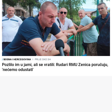
/
BOSNA I HERCEGOVINA
I
PRIJE OKO 3H
Pozlilo im u jami, ali se vratili: Rudari RMU Zenica poručuju,
'nećemo odustati'