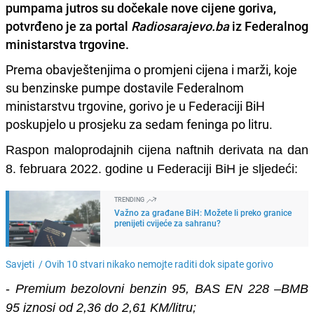
pumpama jutros su dočekale nove cijene goriva,
potvrđeno je za portal
Radiosarajevo.ba
iz Federalnog
ministarstva trgovine.
Prema obavještenjima o promjeni cijena i marži, koje
su benzinske pumpe dostavile Federalnom
ministarstvu trgovine, gorivo je u Federaciji BiH
poskupjelo u prosjeku za sedam feninga po litru.
Raspon maloprodajnih cijena naftnih derivata na dan
8. februara 2022. godine u Federaciji BiH je sljedeći:
TRENDING
Važno za građane BiH: Možete li preko granice
prenijeti cvijeće za sahranu?
Savjeti /
Ovih 10 stvari nikako nemojte raditi dok sipate gorivo
-
Premium bezolovni benzin 95, BAS EN 228 –BMB
95 iznosi od 2,36 do 2,61 KM/litru;