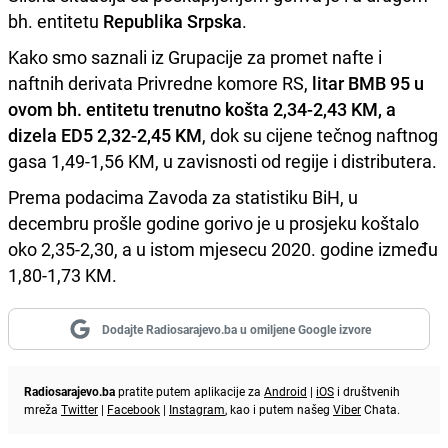
bh. entitetu
Republika Srpska
.
Kako smo saznali iz Grupacije za promet nafte i
naftnih derivata Privredne komore RS,
litar BMB 95 u
ovom bh. entitetu trenutno košta 2,34-2,43 KM, a
dizela ED5 2,32-2,45 KM
, dok su cijene tečnog naftnog
gasa 1,49-1,56 KM, u zavisnosti od regije i distributera.
Prema podacima Zavoda za statistiku BiH, u
decembru prošle godine gorivo je u prosjeku koštalo
oko 2,35-2,30, a u istom mjesecu 2020. godine između
1,80-1,73 KM.
Dodajte Radiosarajevo.ba u omiljene Google izvore
Radiosarajevo.ba
pratite putem aplikacije za
Android
|
iOS
i društvenih
mreža
Twitter
|
Facebook
|
Instagram
, kao i putem našeg
Viber
Chata.