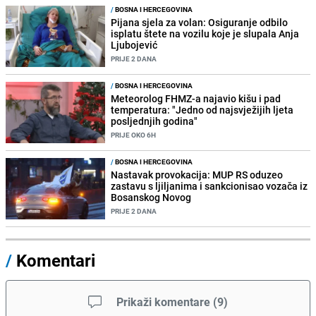
/
BOSNA I HERCEGOVINA
Pijana sjela za volan: Osiguranje odbilo
isplatu štete na vozilu koje je slupala Anja
Ljubojević
PRIJE 2 DANA
/
BOSNA I HERCEGOVINA
Meteorolog FHMZ-a najavio kišu i pad
temperatura: "Jedno od najsvježijih ljeta
posljednjih godina"
PRIJE OKO 6H
/
BOSNA I HERCEGOVINA
Nastavak provokacija: MUP RS oduzeo
zastavu s ljiljanima i sankcionisao vozača iz
Bosanskog Novog
PRIJE 2 DANA
/
Komentari
Prikaži komentare
(
9
)