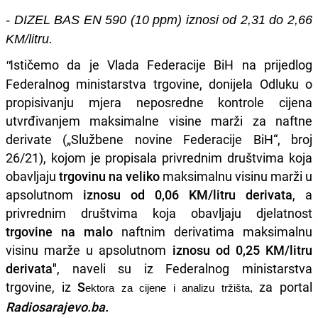
- DIZEL BAS EN 590 (10 ppm) iznosi od 2,31 do 2,66
KM/litru.
Ističemo da je Vlada Federacije BiH na prijedlog
"
Federalnog ministarstva trgovine, donijela Odluku o
propisivanju mjera neposredne kontrole cijena
utvrđivanjem maksimalne visine marži za naftne
derivate („Službene novine Federacije BiH“, broj
26/21), kojom je propisala privrednim društvima koja
obavljaju
trgovinu na veliko
maksimalnu visinu marži u
apsolutnom
iznosu od 0,06 KM/litru derivata
, a
privrednim društvima koja obavljaju djelatnost
trgovine na malo
naftnim derivatima maksimalnu
visinu marže u apsolutnom
iznosu od 0,25 KM/litru
derivata"
, naveli su iz Federalnog ministarstva
trgovine, iz
S
za portal
ektora za cijene i analizu tržišta
,
Radiosarajevo.ba.