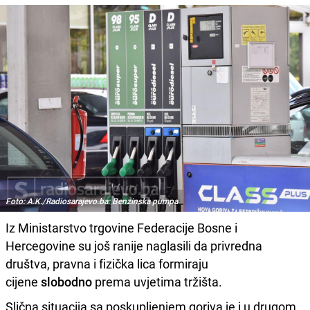
Foto: A.K./Radiosarajevo.ba: Benzinska pumpa
Iz Ministarstvo trgovine Federacije Bosne i
Hercegovine su još ranije naglasili da privredna
društva, pravna i fizička lica formiraju
cijene
slobodno
prema uvjetima tržišta.
Slična situacija sa poskupljenjem goriva je i u drugom