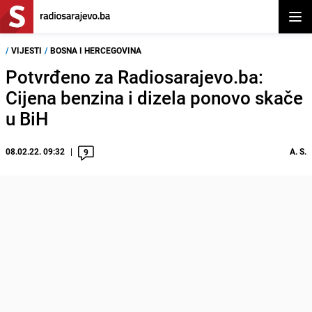
Otvor
/
VIJESTI
/
BOSNA I HERCEGOVINA
Potvrđeno za Radiosarajevo.ba:
Cijena benzina i dizela ponovo skače
u BiH
08.02.22. 09:32
A. S.
9