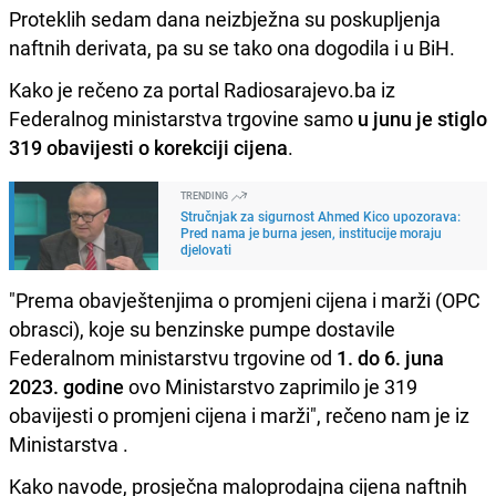
Proteklih sedam dana neizbježna su poskupljenja
naftnih derivata, pa su se tako ona dogodila i u BiH.
Kako je rečeno za portal Radiosarajevo.ba iz
Federalnog ministarstva trgovine samo
u junu je stiglo
319 obavijesti o korekciji cijena
.
TRENDING
Stručnjak za sigurnost Ahmed Kico upozorava:
Pred nama je burna jesen, institucije moraju
djelovati
"Prema obavještenjima o promjeni cijena i marži (OPC
obrasci), koje su benzinske pumpe dostavile
Federalnom ministarstvu trgovine od
1. do 6. juna
2023. godine
ovo Ministarstvo zaprimilo je 319
obavijesti o promjeni cijena i marži", rečeno nam je iz
Ministarstva .
Kako navode, prosječna maloprodajna cijena naftnih