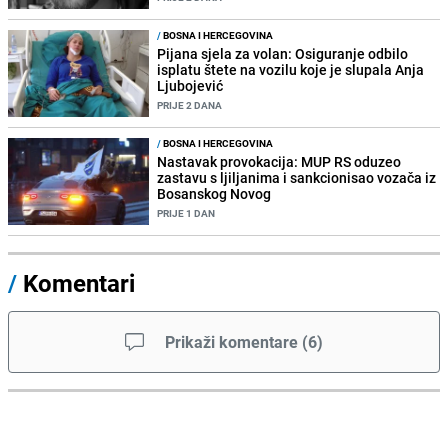
/
BOSNA I HERCEGOVINA
Pijana sjela za volan: Osiguranje odbilo
isplatu štete na vozilu koje je slupala Anja
Ljubojević
PRIJE 2 DANA
/
BOSNA I HERCEGOVINA
Nastavak provokacija: MUP RS oduzeo
zastavu s ljiljanima i sankcionisao vozača iz
Bosanskog Novog
PRIJE 1 DAN
/
Komentari
Prikaži komentare
(
6
)