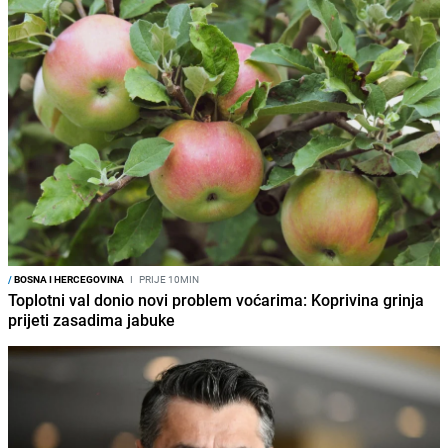
/
BOSNA I HERCEGOVINA
I
PRIJE 10MIN
Toplotni val donio novi problem voćarima: Koprivina grinja
prijeti zasadima jabuke