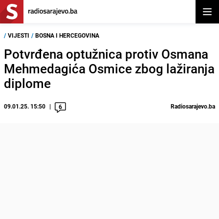
Otvor
/
VIJESTI
/
BOSNA I HERCEGOVINA
Potvrđena optužnica protiv Osmana
Mehmedagića Osmice zbog lažiranja
diplome
09.01.25. 15:50
Radiosarajevo.ba
6