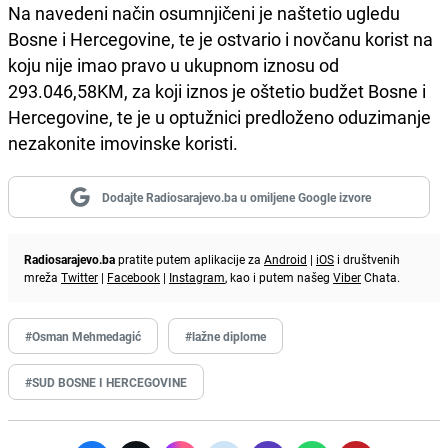
Na navedeni način osumnjičeni je naštetio ugledu
Bosne i Hercegovine, te je ostvario i novčanu korist na
koju nije imao pravo u ukupnom iznosu od
293.046,58KM, za koji iznos je oštetio budžet Bosne i
Hercegovine, te je u optužnici predloženo oduzimanje
nezakonite imovinske koristi.
Dodajte Radiosarajevo.ba u omiljene Google izvore
Radiosarajevo.ba
pratite putem aplikacije za
Android
|
iOS
i društvenih
mreža
Twitter
|
Facebook
|
Instagram
, kao i putem našeg
Viber
Chata.
#Osman Mehmedagić
#lažne diplome
#SUD BOSNE I HERCEGOVINE