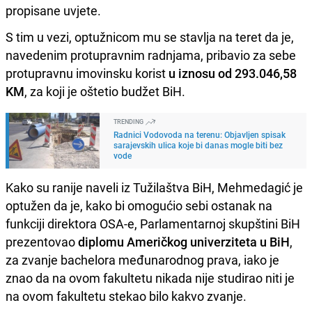
propisane uvjete.
S tim u vezi, optužnicom mu se stavlja na teret da je,
navedenim protupravnim radnjama, pribavio za sebe
protupravnu imovinsku korist
u iznosu od 293.046,58
KM
, za koji je oštetio budžet BiH.
TRENDING
Radnici Vodovoda na terenu: Objavljen spisak
sarajevskih ulica koje bi danas mogle biti bez
vode
Kako su ranije naveli iz Tužilaštva BiH, Mehmedagić je
optužen da je, kako bi omogućio sebi ostanak na
funkciji direktora OSA-e, Parlamentarnoj skupštini BiH
prezentovao
diplomu Američkog univerziteta u BiH
,
za zvanje bachelora međunarodnog prava, iako je
znao da na ovom fakultetu nikada nije studirao niti je
na ovom fakultetu stekao bilo kakvo zvanje.