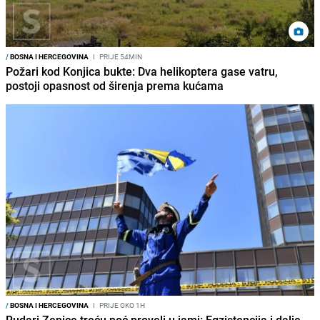
/
BOSNA I HERCEGOVINA
I
PRIJE 54MIN
Požari kod Konjica bukte: Dva helikoptera gase vatru,
postoji opasnost od širenja prema kućama
/
BOSNA I HERCEGOVINA
I
PRIJE OKO 1H
Rudari Zenice treću noć proveli u jami: Egzistencija i dalje