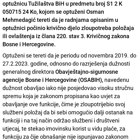
optužnicu Tužilaštva BiH u predmetu broj S1 2 K
050715 24 Ko, kojom se optuženi Osman
Mehmedagić tereti da je radnjama opisanim u
optužnici počinio krivično djelo zloupotreba položaja
ili ovlaštenja iz člana 220. stav 3. Krivičnog zakona
Bosne i Hercegovine.
Optuženi se tereti da je periodu od novembra 2019. do
27.2.2023. godine, odnosno do razrješenja dužnosti
generalnog direktora
Obavještajno-sigurnosne
agencije Bosne i Hercegovine (OSABIH),
navedenu
dužnost obavljao iako nije posjedovao visoku stručnu
spremu koja je zakonom propisana kao uvjet za
obavljanje ove funkcije, čime je zloupotrijebio svoj
službeni položaj da bi sebi omogućio dalji ostanak na
funkciji i na taj način održao službeni i društveni
utjecaj, te stekao imovinsku korist u vidu plaće, za
funkciju za čije obnašanje nije ispunjavao zakonom