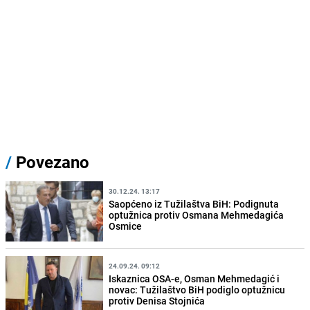
/
Povezano
30.12.24. 13:17
Saopćeno iz Tužilaštva BiH: Podignuta
optužnica protiv Osmana Mehmedagića
Osmice
24.09.24. 09:12
Iskaznica OSA-e, Osman Mehmedagić i
novac: Tužilaštvo BiH podiglo optužnicu
protiv Denisa Stojnića