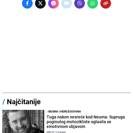
/
Najčitanije
/
BOSNA I HERCEGOVINA
Tuga nakon nesreće kod Neuma: Supruga
poginulog motocikliste oglasila se
emotivnom objavom
PRIJE 2 DANA