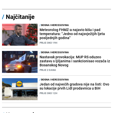
/
Najčitanije
/
BOSNA I HERCEGOVINA
Meteorolog FHMZ-a najavio kišu i pad
temperatura: "Jedno od najsvježijih ljeta
posljednjih godina"
PRIJE OKO 19H
/
BOSNA I HERCEGOVINA
Nastavak provokacija: MUP RS oduzeo
zastavu s ljiljanima i sankcionisao vozača iz
Bosanskog Novog
PRIJE 2 DANA
/
BOSNA I HERCEGOVINA
Jedan od najvećih gradova nije na listi: Ovo
su lokacije prvih Lidl prodavnica u BiH
PRIJE OKO 12H