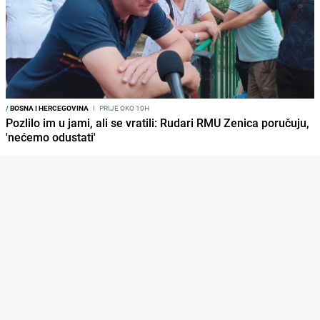
/
BOSNA I HERCEGOVINA
I
PRIJE OKO 10H
Pozlilo im u jami, ali se vratili: Rudari RMU Zenica poručuju,
'nećemo odustati'