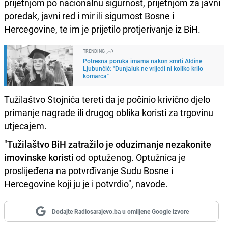
prijetnjom po nacionalnu sigurnost, prijetnjom za javni
poredak, javni red i mir ili sigurnost Bosne i
Hercegovine, te im je prijetilo protjerivanje iz BiH.
TRENDING
Potresna poruka imama nakon smrti Aldine
Ljubunčić: "Dunjaluk ne vrijedi ni koliko krilo
komarca"
Tužilaštvo Stojnića tereti da je počinio krivično djelo
primanje nagrade ili drugog oblika koristi za trgovinu
utjecajem.
"
Tužilaštvo BiH zatražilo je oduzimanje nezakonite
imovinske koristi
od optuženog. Optužnica je
proslijeđena na potvrđivanje Sudu Bosne i
Hercegovine koji ju je i potvrdio", navode.
Dodajte Radiosarajevo.ba u omiljene Google izvore