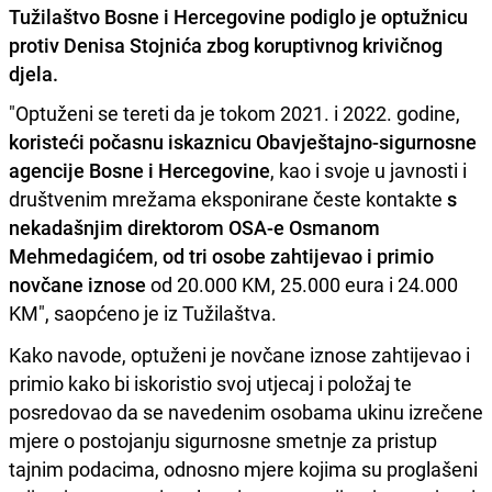
Tužilaštvo Bosne i Hercegovine podiglo je optužnicu
protiv Denisa Stojnića zbog koruptivnog krivičnog
djela.
"Optuženi se tereti da je tokom 2021. i 2022. godine,
koristeći počasnu iskaznicu Obavještajno-sigurnosne
agencije Bosne i Hercegovine
, kao i svoje u javnosti i
društvenim mrežama eksponirane česte kontakte
s
nekadašnjim direktorom OSA-e Osmanom
Mehmedagićem
,
od tri osobe zahtijevao i primio
novčane iznose
od 20.000 KM, 25.000 eura i 24.000
KM", saopćeno je iz Tužilaštva.
Kako navode, optuženi je novčane iznose zahtijevao i
primio kako bi iskoristio svoj utjecaj i položaj te
posredovao da se navedenim osobama ukinu izrečene
mjere o postojanju sigurnosne smetnje za pristup
tajnim podacima, odnosno mjere kojima su proglašeni