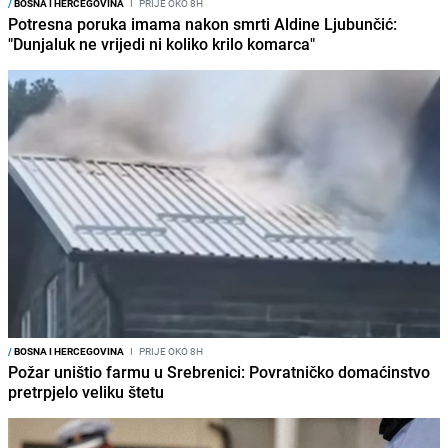
/
BOSNA I HERCEGOVINA
I
PRIJE OKO 8H
Potresna poruka imama nakon smrti Aldine Ljubunčić:
"Dunjaluk ne vrijedi ni koliko krilo komarca"
/
BOSNA I HERCEGOVINA
I
PRIJE OKO 8H
Požar uništio farmu u Srebrenici: Povratničko domaćinstvo
pretrpjelo veliku štetu