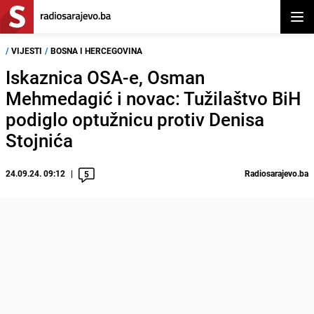
Otvor
/
VIJESTI
/
BOSNA I HERCEGOVINA
Iskaznica OSA-e, Osman
Mehmedagić i novac: Tužilaštvo BiH
podiglo optužnicu protiv Denisa
Stojnića
24.09.24. 09:12
Radiosarajevo.ba
5