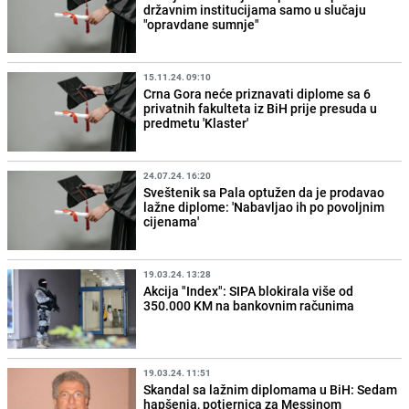
državnim institucijama samo u slučaju
"opravdane sumnje"
15.11.24. 09:10
Crna Gora neće priznavati diplome sa 6
privatnih fakulteta iz BiH prije presuda u
predmetu 'Klaster'
24.07.24. 16:20
Sveštenik sa Pala optužen da je prodavao
lažne diplome: 'Nabavljao ih po povoljnim
cijenama'
19.03.24. 13:28
Akcija "Index": SIPA blokirala više od
350.000 KM na bankovnim računima
19.03.24. 11:51
Skandal sa lažnim diplomama u BiH: Sedam
hapšenja, potjernica za Messinom