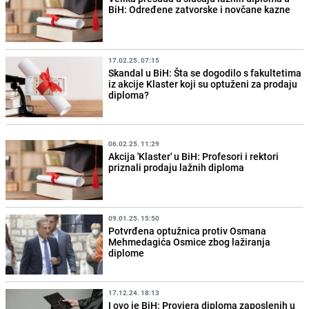
BiH: Određene zatvorske i novčane kazne
17.02.25. 07:15
Skandal u BiH: Šta se dogodilo s fakultetima
iz akcije Klaster koji su optuženi za prodaju
diploma?
06.02.25. 11:29
Akcija 'Klaster' u BiH: Profesori i rektori
priznali prodaju lažnih diploma
09.01.25. 15:50
Potvrđena optužnica protiv Osmana
Mehmedagića Osmice zbog lažiranja
diplome
17.12.24. 18:13
I ovo je BiH: Provjera diploma zaposlenih u