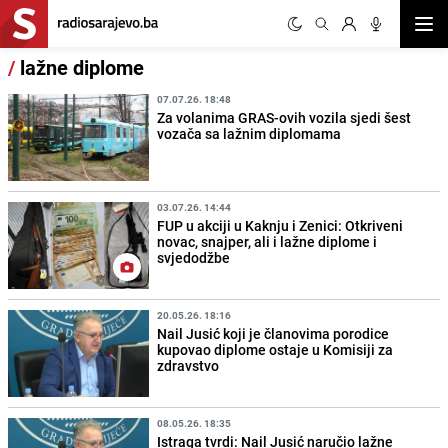
Otvor
/
lažne diplome
07.07.26. 18:48
Za volanima GRAS-ovih vozila sjedi šest
vozača sa lažnim diplomama
03.07.26. 14:44
FUP u akciji u Kaknju i Zenici: Otkriveni
novac, snajper, ali i lažne diplome i
svjedodžbe
20.05.26. 18:16
Nail Jusić koji je članovima porodice
kupovao diplome ostaje u Komisiji za
zdravstvo
08.05.26. 18:35
Istraga tvrdi: Nail Jusić naručio lažne