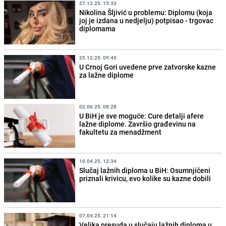
27.12.25. 15:33
Nikolina Šljivić u problemu: Diplomu (koja
joj je izdana u nedjelju) potpisao - trgovac
diplomama
25.12.25. 09:45
U Crnoj Gori uvedene prve zatvorske kazne
za lažne diplome
02.06.25. 08:28
U BiH je sve moguće: Cure detalji afere
lažne diplome. Završio građevinu na
fakultetu za menadžment
10.04.25. 12:34
Slučaj lažnih diploma u BiH: Osumnjičeni
priznali krivicu, evo kolike su kazne dobili
07.04.25. 21:14
Velika presuda u slučaju lažnih diploma u