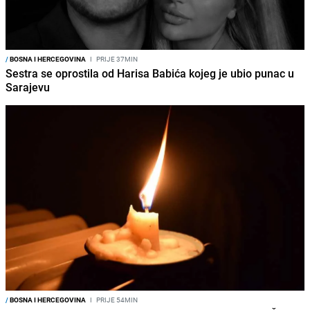
/
BOSNA I HERCEGOVINA
I
PRIJE 37MIN
Sestra se oprostila od Harisa Babića kojeg je ubio punac u
Sarajevu
/
BOSNA I HERCEGOVINA
I
PRIJE 54MIN