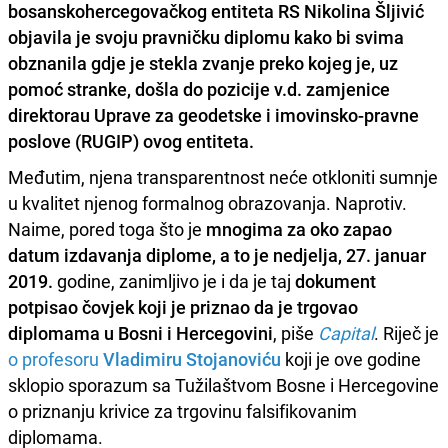
bosanskohercegovačkog entiteta RS Nikolina Šljivić
objavila je svoju pravničku diplomu kako bi svima
obznanila gdje je stekla zvanje preko kojeg je, uz
pomoć stranke, došla do pozicije v.d. zamjenice
direktorau Uprave za geodetske i imovinsko-pravne
poslove (RUGIP) ovog entiteta.
Međutim, njena transparentnost neće otkloniti sumnje
u kvalitet njenog formalnog obrazovanja. Naprotiv.
Naime, pored toga što je
mnogima za oko zapao
datum izdavanja diplome, a to je nedjelja, 27. januar
2019.
godine, zanimljivo je i da je taj
dokument
potpisao čovjek koji je priznao da je trgovao
diplomama u Bosni i Hercegovini
, piše
Capital
. Riječ je
o profesoru
Vladimiru Stojanoviću
koji je ove godine
sklopio sporazum sa Tužilaštvom Bosne i Hercegovine
o priznanju krivice za trgovinu falsifikovanim
diplomama.