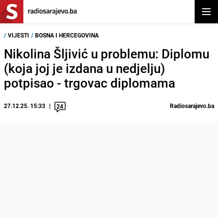
Otvor
/
VIJESTI
/
BOSNA I HERCEGOVINA
Nikolina Šljivić u problemu: Diplomu
(koja joj je izdana u nedjelju)
potpisao - trgovac diplomama
27.12.25. 15:33
Radiosarajevo.ba
24