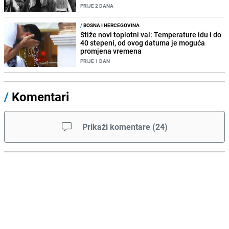
PRIJE 2 DANA
/
BOSNA I HERCEGOVINA
Stiže novi toplotni val: Temperature idu i do
40 stepeni, od ovog datuma je moguća
promjena vremena
PRIJE 1 DAN
/
Komentari
Prikaži komentare
(
24
)