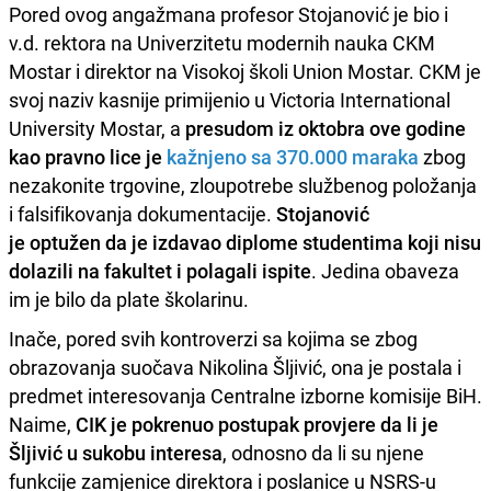
Pored ovog angažmana profesor Stojanović je bio i
v.d. rektora na Univerzitetu modernih nauka CKM
Mostar i direktor na Visokoj školi Union Mostar. CKM je
svoj naziv kasnije primijenio u Victoria International
University Mostar, a
presudom iz oktobra ove godine
kao pravno lice je
kažnjeno sa 370.000 maraka
zbog
nezakonite trgovine, zloupotrebe službenog položanja
i falsifikovanja dokumentacije.
Stojanović
je optužen da je izdavao diplome studentima koji nisu
dolazili na fakultet i polagali ispite
. Jedina obaveza
im je bilo da plate školarinu.
Inače, pored svih kontroverzi sa kojima se zbog
obrazovanja suočava Nikolina Šljivić, ona je postala i
predmet interesovanja Centralne izborne komisije BiH.
Naime,
CIK je pokrenuo postupak provjere da li je
Šljivić u sukobu interesa
, odnosno da li su njene
funkcije zamjenice direktora i poslanice u NSRS-u