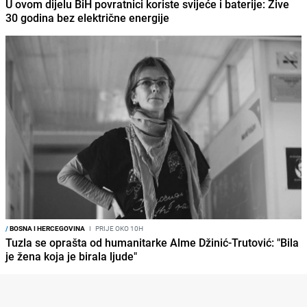
U ovom dijelu BiH povratnici koriste svijeće i baterije: Žive
30 godina bez električne energije
/
BOSNA I HERCEGOVINA
I
PRIJE OKO 10H
Tuzla se oprašta od humanitarke Alme Džinić-Trutović: "Bila
je žena koja je birala ljude"