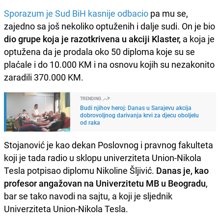
Sporazum je Sud BiH kasnije odbacio
pa mu se,
zajedno sa još nekoliko optuženih i dalje sudi. On je bio
dio grupe koja je razotkrivena u akciji Klaster,
a koja je
optužena da je prodala oko 50 diploma koje su se
plaćale i do 10.000 KM i na osnovu kojih su nezakonito
zaradili 370.000 KM.
TRENDING
Budi njihov heroj: Danas u Sarajevu akcija
dobrovoljnog darivanja krvi za djecu oboljelu
od raka
Stojanović je kao dekan Poslovnog i pravnog fakulteta
koji je tada radio u sklopu univerziteta Union-Nikola
Tesla potpisao diplomu Nikoline Šljivić.
Danas je, kao
profesor angažovan na Univerzitetu MB u Beogradu
,
bar se tako navodi na sajtu, a koji je sljednik
Univerziteta Union-Nikola Tesla.