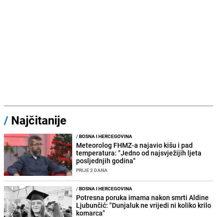
/
Najčitanije
/
BOSNA I HERCEGOVINA
Meteorolog FHMZ-a najavio kišu i pad
temperatura: "Jedno od najsvježijih ljeta
posljednjih godina"
PRIJE 2 DANA
/
BOSNA I HERCEGOVINA
Potresna poruka imama nakon smrti Aldine
Ljubunčić: "Dunjaluk ne vrijedi ni koliko krilo
komarca"