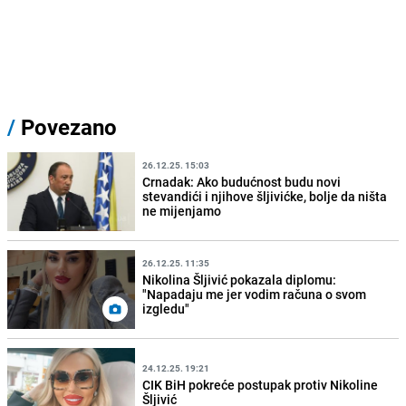
/
Povezano
26.12.25. 15:03
Crnadak: Ako budućnost budu novi
stevandići i njihove šljivićke, bolje da ništa
ne mijenjamo
26.12.25. 11:35
Nikolina Šljivić pokazala diplomu:
"Napadaju me jer vodim računa o svom
izgledu"
24.12.25. 19:21
CIK BiH pokreće postupak protiv Nikoline
Šljivić