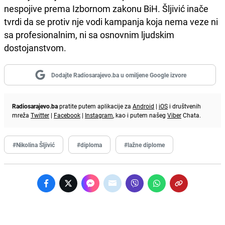
nespojive prema Izbornom zakonu BiH. Šljivić inače
tvrdi da se protiv nje vodi kampanja koja nema veze ni
sa profesionalnim, ni sa osnovnim ljudskim
dostojanstvom.
Dodajte Radiosarajevo.ba u omiljene Google izvore
Radiosarajevo.ba
pratite putem aplikacije za
Android
|
iOS
i društvenih
mreža
Twitter
|
Facebook
|
Instagram
, kao i putem našeg
Viber
Chata.
#Nikolina Šljivić
#diploma
#lažne diplome