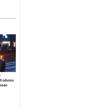
N
RS oduzeo
nisao