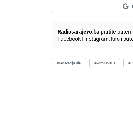
Radiosarajevo.ba
pratite putem 
Facebook
|
Instagram
, kao i p
#Federacija BiH
#koronavirus
#C