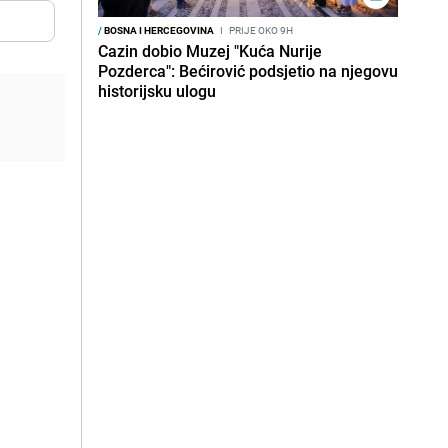
/
BOSNA I HERCEGOVINA
I
PRIJE OKO 9H
Cazin dobio Muzej "Kuća Nurije
Pozderca": Bećirović podsjetio na njegovu
historijsku ulogu