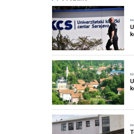
04
U
k
03
U
k
03
T