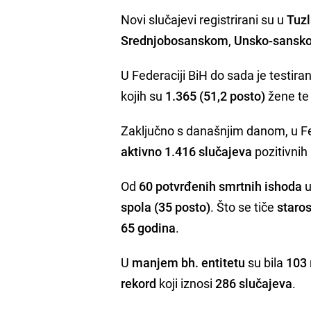
Novi slučajevi registrirani su u
Tuz
Srednjobosanskom
,
Unsko-sansk
U Federaciji BiH do sada je testira
kojih su
1.365 (51,2 posto)
žene t
Zaključno s današnjim danom, u Fe
aktivno 1.416 slučajeva
pozitivnih
Od
60 potvrđenih smrtnih ishoda
u
spola (35 posto)
. Što se tiče
staro
65 godina
.
U
manjem bh. entitetu
su bila
103
rekord
koji iznosi
286 slučajeva
.