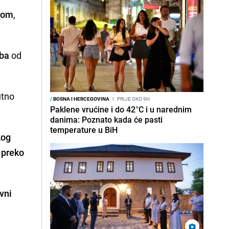
kom
,
oba
od
utno
/
BOSNA I HERCEGOVINA
I
PRIJE OKO 9H
Paklene vrućine i do 42°C i u narednim
danima: Poznato kada će pasti
temperature u BiH
kog
o
preko
vni