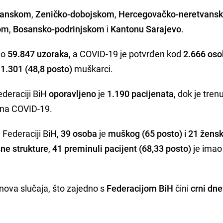
lanskom
,
Zeničko-dobojskom
,
Hercegovačko-neretvans
om
,
Bosansko-podrinjskom
i
Kantonu Sarajevo
.
no
59.847 uzoraka
, a COVID-19 je potvrđen kod
2.666 os
e
1.301 (48,8 posto)
muškarci.
deraciji BiH
oporavljeno
je
1.190 pacijenata
, dok je tren
 na COVID-19.
 Federaciji BiH,
39
osoba
je
muškog
(65 posto)
i
21 žens
sne strukture
,
41 preminuli pacijent (68,33 posto)
je ima
nova slučaja, što zajedno s
Federacijom BiH
čini
crni dne