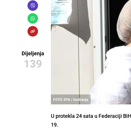
Dijeljenja
139
FOTO: EPA / Ilustracija
U protekla
24 sata
u
Federaciji Bi
19
.