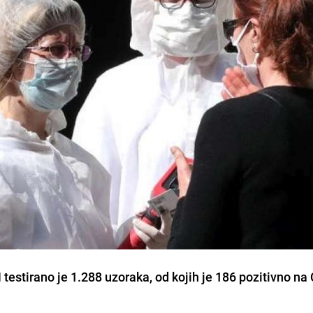
H
testirano
je
1.288 uzoraka
, od kojih je
186 pozitivno
na