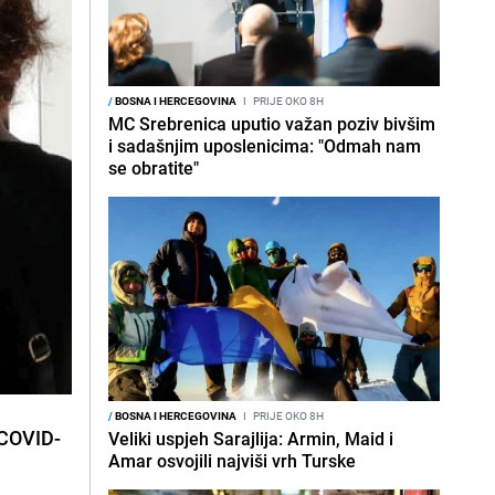
/
BOSNA I HERCEGOVINA
I
PRIJE OKO 8H
MC Srebrenica uputio važan poziv bivšim
i sadašnjim uposlenicima: "Odmah nam
se obratite"
/
BOSNA I HERCEGOVINA
I
PRIJE OKO 8H
COVID-
Veliki uspjeh Sarajlija: Armin, Maid i
Amar osvojili najviši vrh Turske