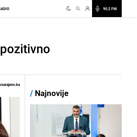
RADIO
90,2 FM
 pozitivno
osarajevo.ba
/
Najnovije