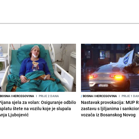
BOSNA I HERCEGOVINA
I
PRIJE 2 DANA
/
BOSNA I HERCEGOVINA
I
PRIJE 1 DA
Pijana sjela za volan: Osiguranje odbilo
Nastavak provokacija: MUP 
splatu štete na vozilu koje je slupala
zastavu s ljiljanima i sankcio
Anja Ljubojević
vozača iz Bosanskog Novog