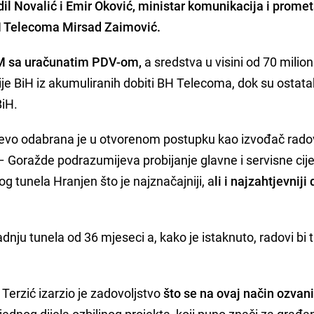
dil Novalić i Emir Oković, ministar komunikacija i prome
BH Telecoma Mirsad Zaimović.
M sa uračunatim PDV-om,
a sredstva u visini od 70 milio
e BiH iz akumuliranih dobiti BH Telecoma, dok su ostata
BiH.
jevo odabrana je u otvorenom postupku kao izvođač rado
– Goražde podrazumijeva probijanje glavne i servisne cijev
 tunela Hranjen što je najznačajniji, a
li i najzahtjevniji 
dnju tunela od 36 mjeseci a, kako je istaknuto, radovi bi t
erzić izarzio je zadovoljstvo
što se na ovaj način ozvan
, jednog dijela ozbiljnog projekta, koji puno znači za građ