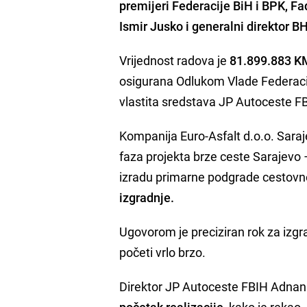
premijeri Federacije BiH i BPK, Fa
Ismir Jusko i generalni direktor 
Vrijednost radova je
81.899.883 K
osigurana Odlukom Vlade Federacij
vlastita sredstava JP Autoceste F
Kompanija Euro-Asfalt d.o.o. Sara
faza projekta brze ceste Sarajevo 
izradu primarne podgrade cestovnog
izgradnje.
Ugovorom je preciziran rok za izgra
početi vrlo brzo.
Direktor JP Autoceste FBIH Adnan T
početak realizacije
, kako je rekao