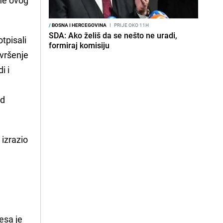
/
BOSNA I HERCEGOVINA
I
PRIJE OKO 11H
SDA: Ako želiš da se nešto ne uradi,
tpisali
formiraj komisiju
vršenje
i i
od
 izrazio
u
esa je