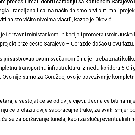
om procesu imali dobru saradnju sa Kantonom Sarajevo 
la i raseljena lica
, na način da smo prvi put imali proje
i na sto višim nivoima vlasti", kazao je Oković.
e i državni ministar komunikacija i prometa Ismir Jusko k
e projekt brze ceste Sarajevo – Goražde došao u ovu fazu.
s prisustvovao ovom svečanom činu
jer treba znati kolik
mpletnu transportnu infrastrukturu između koridora 5-C i
e. Ovo nije samo za Goražde, ovo je povezivanje komplet
metara
, a sastojat će se od dvije cijevi. Jedna će biti nami
 nju će prolaziti dvije saobraćajne trake, za svaki smjer p
tit će se za održavanje tunela, kao i za slučaj eventualnih 