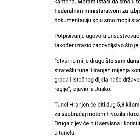
kantona.
Moram istaći da smo u t
Federalnim ministarstvom za izbjeg
dokumentaciju koju smo mogli stavit
Potpisivanju ugovora prisustvovao j
također izrazio zadovoljstvo što j
"Stvarno mi je drago
što sam dana
strateški tunel Hranjen mijenja ko
grada i istočnog dijela naše držav
regije", izjavio je Jusko.
Tunel Hranjen će biti dug
5,8 kilo
za saobraćaj motornih vozila i kroz
Druga cijev će biti servisna i koris
u tunelu.