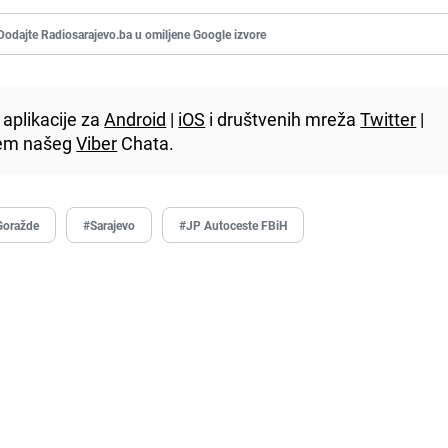
Dodajte Radiosarajevo.ba u omiljene Google izvore
aplikacije za
Android
|
iOS
i društvenih mreža
Twitter
|
utem našeg
Viber
Chata.
Goražde
#Sarajevo
#JP Autoceste FBiH