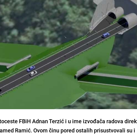
utoceste FBiH Adnan Terzić
i u ime izvođača radova direk
Hamed Ramić. Ovom činu pored ostalih prisustvovali su i