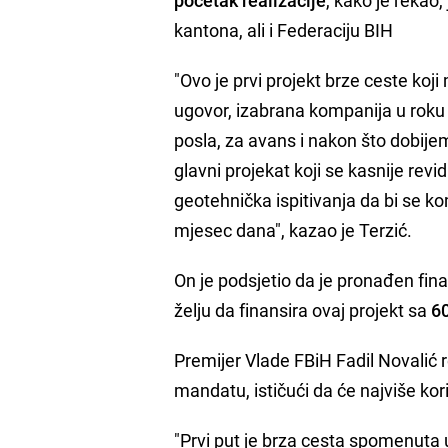
kantona, ali i Federaciju BIH
"Ovo je prvi projekt brze ceste koj
ugovor, izabrana kompanija u roku
posla, za avans i nakon što dobije
glavni projekat koji se kasnije revi
geotehnička ispitivanja da bi se ko
mjesec dana", kazao je Terzić.
On je podsjetio da je pronađen fina
želju da finansira ovaj projekt sa
60
Premijer Vlade FBiH Fadil Novalić r
mandatu, ističući da će najviše koris
"Prvi put je brza cesta spomenuta 