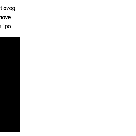
st ovog
 nove
 i po.