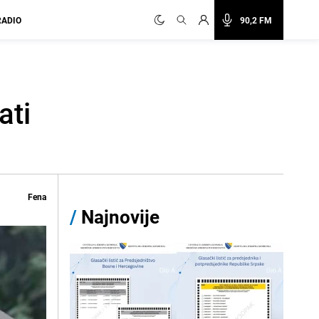
RADIO
90,2 FM
ati
Fena
/
Najnovije