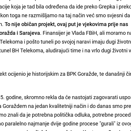
cije koja je tad bila određena da ide preko Grepka i prek
kon toga ne razmišljamo na taj način već smo svjesni da 
en.
To nije običan projekt, ovaj put je vjekovima prije nas
oražda i Sarajeva
. Finansijer je Vlada FBiH, ali moramo n
Telekoma i pošto tuneli po svojoj naravi imaju dugi životni
tunel BH Telekoma, aludirajući time i na vrlo dugi životni 
kt ocijenio je historijskim za BPK Goražde, te današnji či
5. godine, skromno rekla da će nastojati zagovarati usp
Goraždem na jedan kvalitetniji način i do danas smo pre
 znali da je potrebna politička odluka, potrebne proced
 smo paralelno najmanje dvije godine procese "gurali" iz ovo