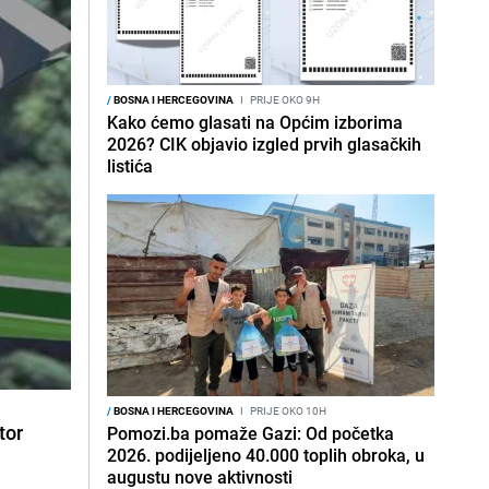
/
BOSNA I HERCEGOVINA
I
PRIJE OKO 9H
Kako ćemo glasati na Općim izborima
2026? CIK objavio izgled prvih glasačkih
listića
/
BOSNA I HERCEGOVINA
I
PRIJE OKO 10H
tor
Pomozi.ba pomaže Gazi: Od početka
2026. podijeljeno 40.000 toplih obroka, u
augustu nove aktivnosti