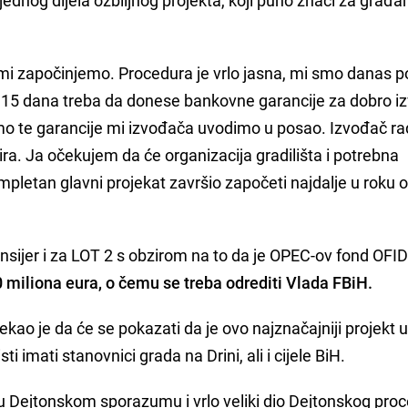
i mi započinjemo. Procedura je vrlo jasna, mi smo danas po
 15 dana treba da donese bankovne garancije za dobro iz
mo te garancije mi izvođača uvodimo u posao. Izvođač rad
dira. Ja očekujem da će organizacija gradilišta i potrebna
mpletan glavni projekat završio započeti najdalje u roku 
nsijer i za LOT 2 s obzirom na to da je OPEC-ov fond OFID
 miliona eura, o čemu se treba odrediti Vlada FBiH.
ekao je da će se pokazati da je ovo najznačajniji projekt 
ti imati stanovnici grada na Drini, ali i cijele BiH.
u Dejtonskom sporazumu i vrlo veliki dio Dejtonskog proc