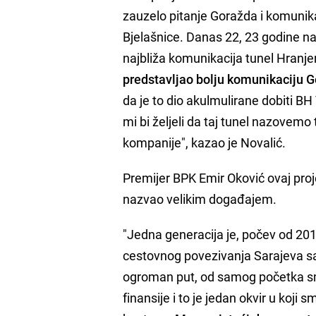
zauzelo pitanje Goražda i komunika
Bjelašnice. Danas 22, 23 godine na
najbliža komunikacija tunel Hranj
predstavljao bolju komunikaciju G
da je to dio akulmulirane dobiti BH 
mi bi željeli da taj tunel nazovemo 
kompanije", kazao je Novalić.
Premijer BPK Emir Oković ovaj proje
nazvao velikim događajem.
"Jedna generacija je, počev od 201
cestovnog povezivanja Sarajeva sa 
ogroman put, od samog početka smo
finansije i to je jedan okvir u koji