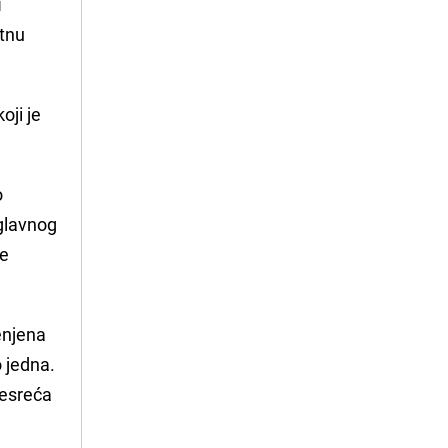
i
ktnu
oji je
o
 glavnog
ne
jenjena
o jedna.
nesreća