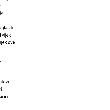
o
je
aglasiti
 vijek
vijek ove
n
ostavu
šli
ure i
g