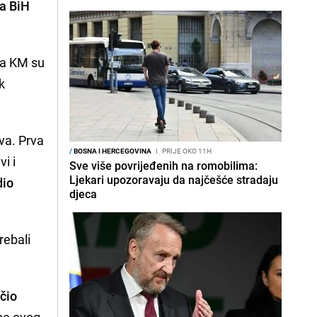
ta BiH
na KM su
k
va. Prva
/
BOSNA I HERCEGOVINA
I
PRIJE OKO 11H
i i
Sve više povrijeđenih na romobilima:
Ljekari upozoravaju da najčešće stradaju
dio
djeca
rebali
ičio
ane ovog