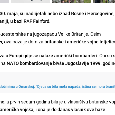
. maja, su nadlijetali nebo iznad Bosne i Hercegovine,
aniji, u bazi RAF Fairford.
oucestershire na jugozapadu Velike Britanije. Osim
r,
ova baza je dom za
britanske i američke vojne letjelic
za u Europi gdje se nalaze američki bombarderi
. Oni su 
e na
NATO bombardovanje bivše Jugoslavije 1999. godin
zločinima u Omarskoj: "Djeca su bila meta napada, istina se mora branit
ine
, a prvih sedam godina bila je u vlasništvu britanske vo
merička vojska, i ona je do danas vlasnik ove baze
.