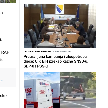
 a
e
.
s RAF
/
BOSNA I HERCEGOVINA
I
PRIJE OKO 2H
Preuranjena kampanja i zloupotreba
e
.
djece: CIK BiH izrekao kazne SNSD-u,
SDP-u i PSS-u
i"
jske.