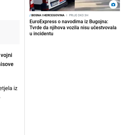
/
BOSNA I HERCEGOVINA
I
PRIJE OKO 3H
EuroExpress o navodima iz Bugojna:
Tvrde da njihova vozila nisu učestvovala
u incidentu
 vojni
nisove
tjela iz
o