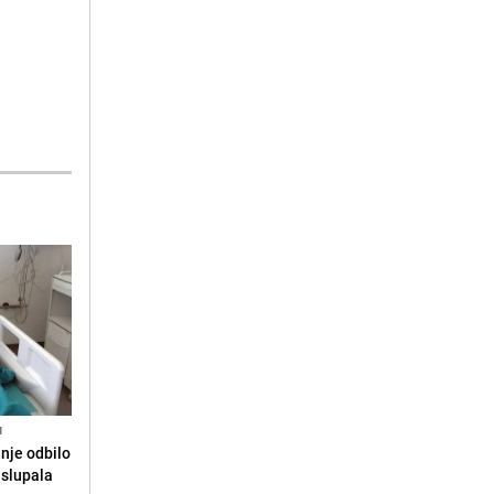
N
anje odbilo
e slupala