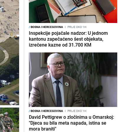
/
BOSNA I HERCEGOVINA
I
PRIJE OKO 1H
Inspekcije pojačale nadzor: U jednom
kantonu zapečaćeno šest objekata,
izrečene kazne od 31.700 KM
/
BOSNA I HERCEGOVINA
I
PRIJE OKO 1H
David Pettigrew o zločinima u Omarskoj:
"Djeca su bila meta napada, istina se
mora braniti"