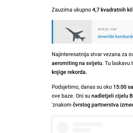
Zauzima ukupno
4,7 kvadratnih k
30.05.23. 15:00
Američki bombarder
Najinteresatnija stvar vezana za 
aeromiting na svijetu
. Tu laskavu t
knjige rekorda.
Podsjetimo, danas su oko
15:00 sa
ove baze. Oni su
nadletjeli cijelu 
'znakom
čvrstog partnerstva izme