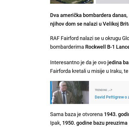
Dva američka bombardera danas, 30
njihov dom se nalazi u Velikoj Brit
RAF Fairford nalazi se u okrugu Gl
bombarderima
Rockwell B-1 Lance
Interesantno je da je ovo
jedina ba
Fairforda kretali u misije u Iraku, t
TRENDING
David Pettigrew o 
Sama baza je otvorena
1943. god
Ipak,
1950. godine bazu preuzima a