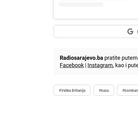
Radiosarajevo.ba
pratite putem 
Facebook
|
Instagram
, kao i p
#Velika Britanija
#baza
#bombard