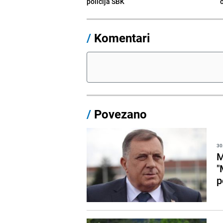
policija SBK
/
Komentari
/
Povezano
30
M
"
p