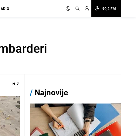
RADIO
90,2 FM
ombarderi
N. Ž.
/
Najnovije