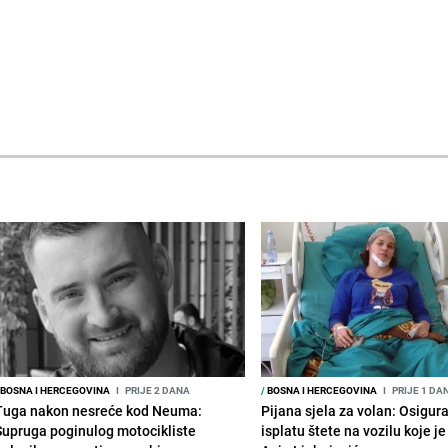
BOSNA I HERCEGOVINA
I
PRIJE 2 DANA
/
BOSNA I HERCEGOVINA
I
PRIJE 1 DA
Tuga nakon nesreće kod Neuma:
Pijana sjela za volan: Osigur
Supruga poginulog motocikliste
isplatu štete na vozilu koje j