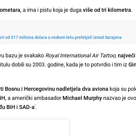
ilometara
, a ima i pistu koja je duga
više od tri kilometra
.
i od 317 miliona dolara u niskom letu preletjeli iznad Sarajeva
ovu bazu je svakako
Royal International Air Tattoo
,
najveći
itulu dobili su 2003. godine, kada je to potvrdio i tim iz
Gi
ti
Bosnu i Hercegovinu nadletjela dva aviona
koja su pole
BiH
, a američki ambasador
Michael Murphy
nazvao je ov
đu BiH i SAD-a
'.