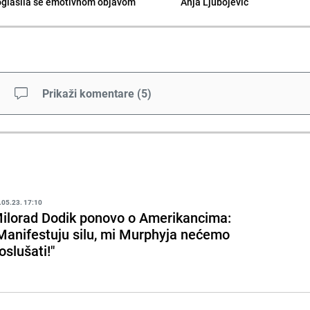
oglasila se emotivnom objavom
Anja Ljubojević
Prikaži komentare
(
5
)
.05.23. 17:10
ilorad Dodik ponovo o Amerikancima:
Manifestuju silu, mi Murphyja nećemo
oslušati!"