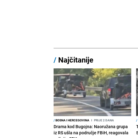
/
Najčitanije
/
BOSNA I HERCEGOVINA
I
PRIJE 2 DANA
/
Drama kod Bugojna: Naoružana grupa
iz RS ušla na područje FBiH, reagovala