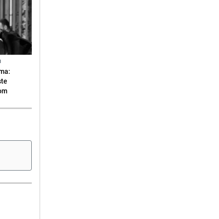
N
ma:
ste
vom