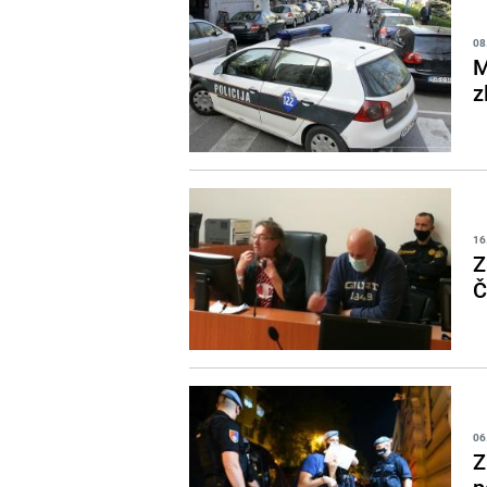
08
M
z
16
Z
Č
06
Z