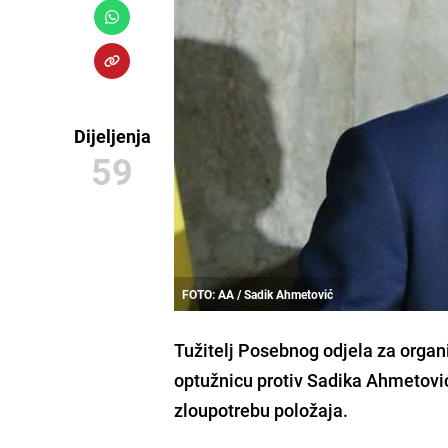
Dijeljenja
59
FOTO: AA / Sadik Ahmetović
Tužitelj Posebnog odjela za organi
optužnicu protiv Sadika Ahmetovi
zloupotrebu položaja
.