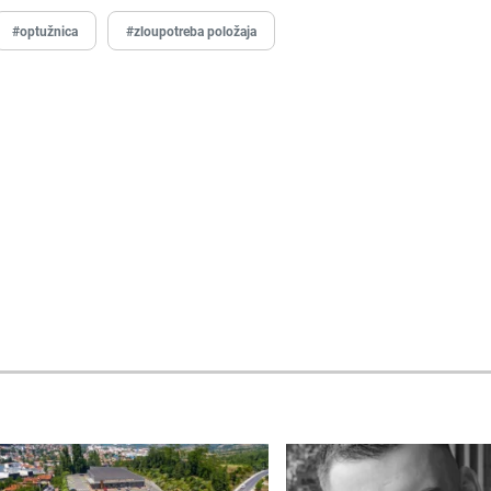
#optužnica
#zloupotreba položaja