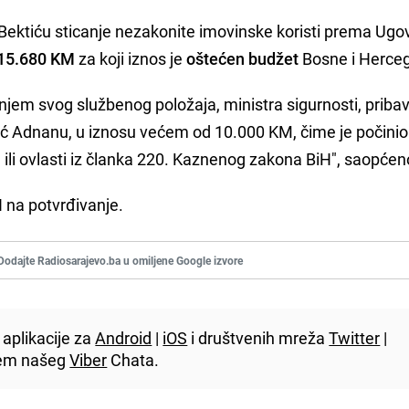
Bektiću sticanje nezakonite imovinske koristi prema Ugo
15.680 KM
za koji iznos je
oštećen budžet
Bosne i Herceg
anjem svog službenog položaja, ministra sigurnosti, pribav
ić Adnanu, u iznosu većem od 10.000 KM, čime je počinio
ili ovlasti iz članka 220. Kaznenog zakona BiH", saopćeno
 na potvrđivanje.
Dodajte Radiosarajevo.ba u omiljene Google izvore
aplikacije za
Android
|
iOS
i društvenih mreža
Twitter
|
utem našeg
Viber
Chata.