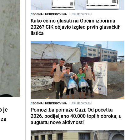
/
BOSNA I HERCEGOVINA
I
PRIJE OKO 7H
Kako ćemo glasati na Općim izborima
2026? CIK objavio izgled prvih glasačkih
listića
/
BOSNA I HERCEGOVINA
I
PRIJE OKO 8H
o je
Pomozi.ba pomaže Gazi: Od početka
2026. podijeljeno 40.000 toplih obroka, u
 za
augustu nove aktivnosti