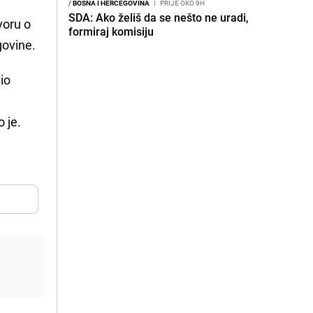
/
BOSNA I HERCEGOVINA
I
PRIJE OKO 9H
SDA: Ako želiš da se nešto ne uradi,
voru o
formiraj komisiju
ovine.
io
 je.