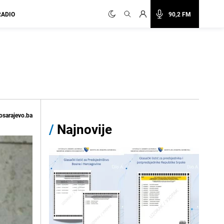
RADIO
90,2 FM
osarajevo.ba
/
Najnovije