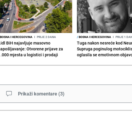
BOSNA I HERCEGOVINA
I
PRIJE 2 DANA
/
BOSNA I HERCEGOVINA
I
PRIJE 1 DA
Lidl BiH najavljuje masovno
Tuga nakon nesreće kod Neu
zapošljavanje: Otvorene prijave za
Supruga poginulog motocikli
.000 mjesta u logistici i prodaji
oglasila se emotivnom obja
Prikaži komentare
(
3
)