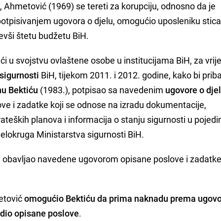
, Ahmetović (1969) se tereti za korupciju, odnosno da je
i potpisivanjem ugovora o djelu, omogućio uposleniku stic
jevši štetu budžetu BiH.
ući u svojstvu ovlaštene osobe u institucijama BiH, za vri
sigurnosti
BiH, tijekom 2011. i 2012. godine, kako bi prib
u Bektiću
(1983.), potpisao sa navedenim
ugovore o dje
ove i zadatke koji se odnose na izradu dokumentacije,
ateških planova i informacija o stanju sigurnosti u pojed
jelokruga Ministarstva sigurnosti BiH.
e obavljao navedene ugovorom opisane poslove i zadatke
etović
omogućio Bektiću da prima naknadu prema ugovo
adio opisane poslove
.