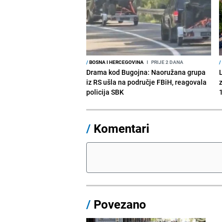
/
BOSNA I HERCEGOVINA
I
PRIJE 2 DANA
/
Drama kod Bugojna: Naoružana grupa
iz RS ušla na područje FBiH, reagovala
policija SBK
1
/
Komentari
/
Povezano