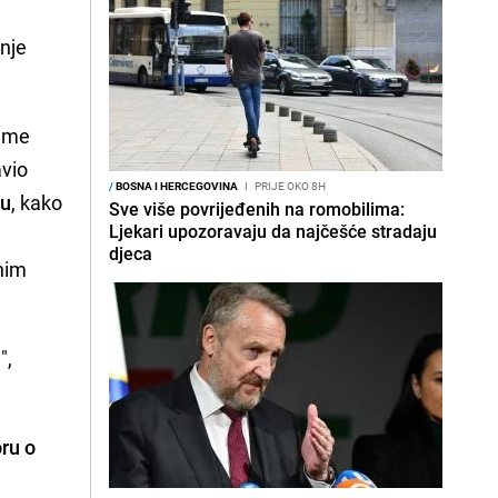
anje
jeme
avio
/
BOSNA I HERCEGOVINA
I
PRIJE OKO 8H
lu
, kako
Sve više povrijeđenih na romobilima:
Ljekari upozoravaju da najčešće stradaju
djeca
inim
",
ru o