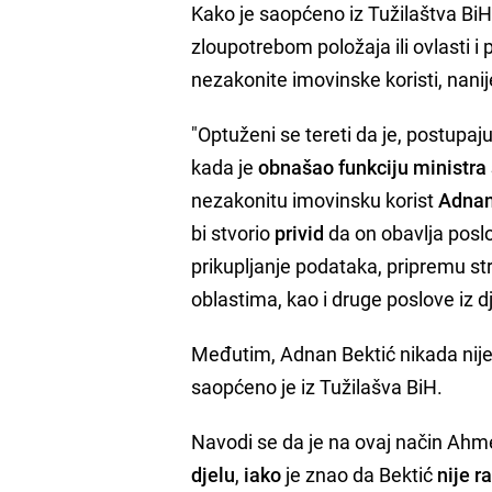
Kako je saopćeno iz Tužilaštva BiH
zloupotrebom položaja ili ovlasti 
nezakonite imovinske koristi, nani
"Optuženi se tereti da je, postupaj
kada je
obnašao funkciju ministra 
nezakonitu imovinsku korist
Adnan
bi stvorio
privid
da on obavlja posl
prikupljanje podataka, pripremu str
oblastima, kao i druge poslove iz d
Međutim, Adnan Bektić nikada nij
saopćeno je iz Tužilašva BiH.
Navodi se da je na ovaj način Ahm
djelu
,
iako
je znao da Bektić
nije r