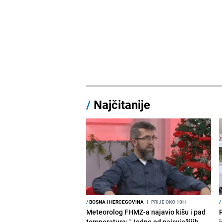
/
Najčitanije
/
BOSNA I HERCEGOVINA
I
PRIJE OKO 10H
/
Meteorolog FHMZ-a najavio kišu i pad
temperatura: "Jedno od najsvježijih
i