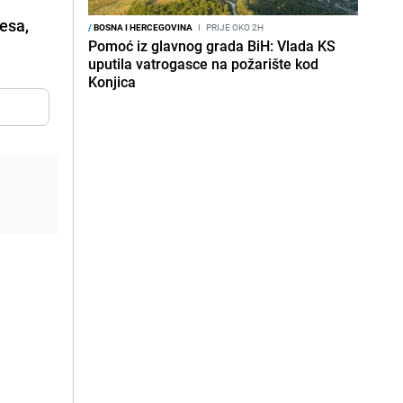
resa,
/
BOSNA I HERCEGOVINA
I
PRIJE OKO 2H
Pomoć iz glavnog grada BiH: Vlada KS
uputila vatrogasce na požarište kod
Konjica