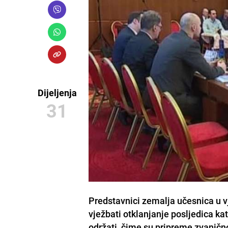
Dijeljenja
31
Predstavnici zemalja učesnica u v
vježbati otklanjanje posljedica kat
održati, čime su pripreme zvaničn