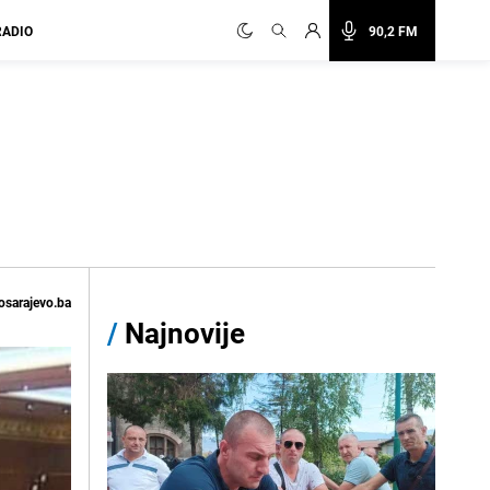
RADIO
90,2 FM
osarajevo.ba
/
Najnovije