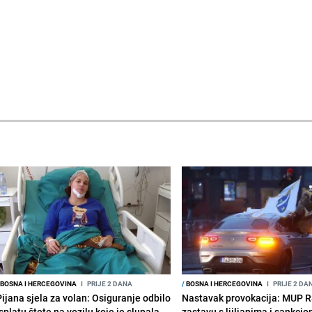
BOSNA I HERCEGOVINA
I
PRIJE 2 DANA
/
BOSNA I HERCEGOVINA
I
PRIJE 2 DA
Pijana sjela za volan: Osiguranje odbilo
Nastavak provokacija: MUP 
splatu štete na vozilu koje je slupala
zastavu s ljiljanima i sankcio