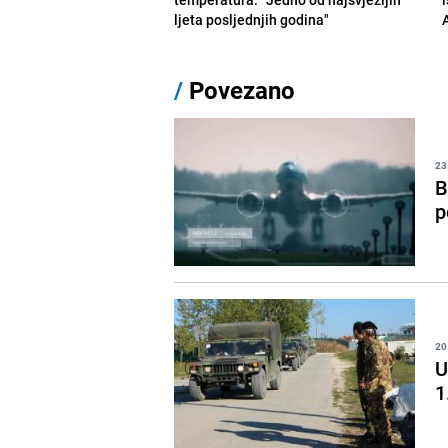
ljeta posljednjih godina"
/
Povezano
23
B
p
20
U
1