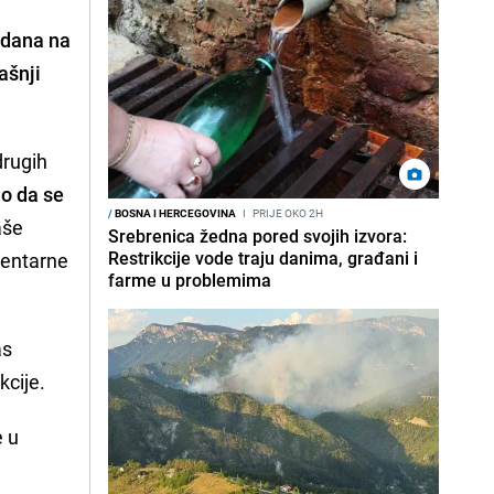
 dana na
ašnji
drugih
mo da se
/
BOSNA I HERCEGOVINA
I
PRIJE OKO 2H
aše
Srebrenica žedna pored svojih izvora:
Restrikcije vode traju danima, građani i
mentarne
farme u problemima
as
kcije.
e u