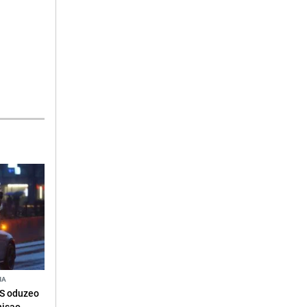
NA
RS oduzeo
nisao