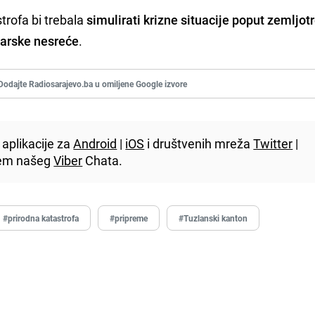
trofa bi trebala
simulirati krizne situacije poput zemljot
darske nesreće
.
Dodajte Radiosarajevo.ba u omiljene Google izvore
aplikacije za
Android
|
iOS
i društvenih mreža
Twitter
|
utem našeg
Viber
Chata.
#prirodna katastrofa
#pripreme
#Tuzlanski kanton