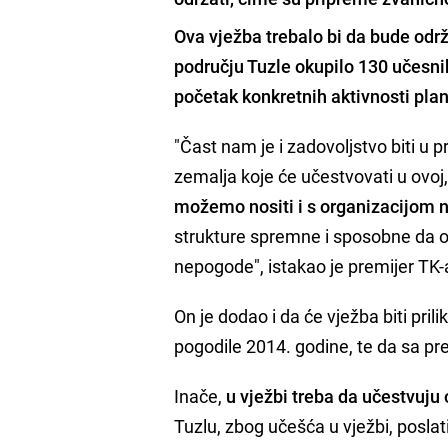
Ova vježba trebalo bi da bude od
području Tuzle okupilo 130 učesnik
početak konkretnih aktivnosti plan
"Čast nam je i zadovoljstvo biti u 
zemalja koje će učestvovati u ovoj
možemo nositi i s organizacijom 
strukture spremne i sposobne da o
nepogode", istakao je premijer TK-
On je dodao i da će vježba biti pri
pogodile 2014. godine, te da sa p
Inače,
u vježbi treba da učestvuju 
Tuzlu, zbog učešća u vježbi, posla