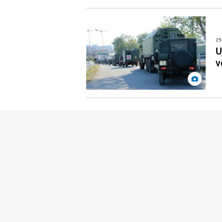
29
U
v