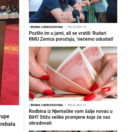
/
BOSNA I HERCEGOVINA
I
PRIJE OKO 1H
Pozlilo im u jami, ali se vratili: Rudari
RMU Zenica poručuju, 'nećemo odustati'
/
BOSNA I HERCEGOVINA
I
PRIJE OKO 1H
Rodbina iz Njemačke vam šalje novac u
rupe
BiH? Stižu velike promjene koje će vas
obradovati
trebala