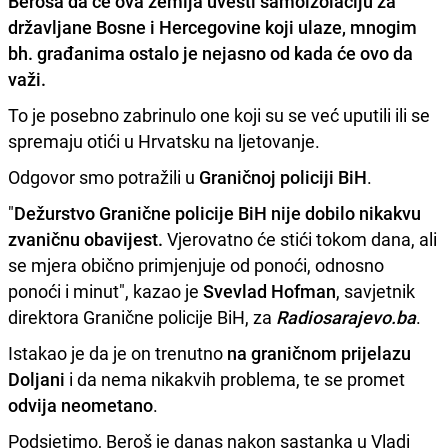
Beroša
da će ova zemlja uvesti
samoizolaciju za
državljane Bosne i Hercegovine
koji ulaze, mnogim
bh. građanima ostalo je nejasno od kada će ovo da
važi.
To je posebno zabrinulo one koji su se već uputili ili se
spremaju otići u Hrvatsku na ljetovanje.
Odgovor smo potražili u
Graničnoj policiji BiH
.
"
Dežurstvo Granične policije BiH nije dobilo nikakvu
zvaničnu obavijest.
Vjerovatno će stići tokom dana, ali
se mjera obično primjenjuje od ponoći, odnosno
ponoći i minut", kazao je
Svevlad Hofman
, savjetnik
direktora Granične policije BiH, za
Radiosarajevo.ba
.
Istakao je da je on trenutno
na graničnom prijelazu
Doljani
i da nema nikakvih problema, te se promet
odvija neometano
.
Podsjetimo, Beroš je danas nakon sastanka u Vladi