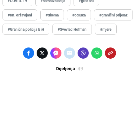
#COVID-19
#samoizolacija
#građani
#bh. državljani
#dilema
#odluka
#granični prijelaz
#Granična policija BiH
#Svevlad Hofman
#mjere
49
Dijeljenja