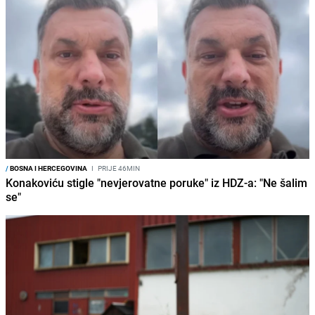
/
BOSNA I HERCEGOVINA
I
PRIJE 46MIN
Konakoviću stigle "nevjerovatne poruke" iz HDZ-a: "Ne šalim
se"