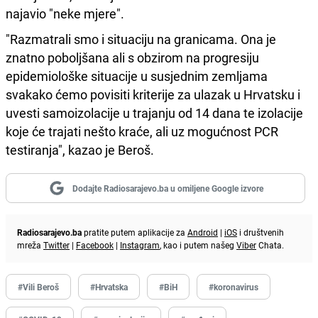
najavio "neke mjere".
"Razmatrali smo i situaciju na granicama. Ona je
znatno poboljšana ali s obzirom na progresiju
epidemiološke situacije u susjednim zemljama
svakako ćemo povisiti kriterije za ulazak u Hrvatsku i
uvesti samoizolacije u trajanju od 14 dana te izolacije
koje će trajati nešto kraće, ali uz mogućnost PCR
testiranja", kazao je Beroš.
Dodajte Radiosarajevo.ba u omiljene Google izvore
Radiosarajevo.ba
pratite putem aplikacije za
Android
|
iOS
i društvenih
mreža
Twitter
|
Facebook
|
Instagram
, kao i putem našeg
Viber
Chata.
#Vili Beroš
#Hrvatska
#BiH
#koronavirus