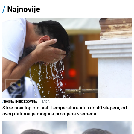
/
Najnovije
/
BOSNA I HERCEGOVINA
I
SADA
Stiže novi toplotni val: Temperature idu i do 40 stepeni, od
ovog datuma je moguća promjena vremena