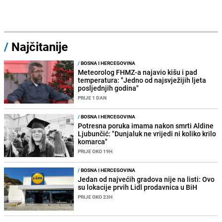
/
Najčitanije
/
BOSNA I HERCEGOVINA
Meteorolog FHMZ-a najavio kišu i pad
temperatura: "Jedno od najsvježijih ljeta
posljednjih godina"
PRIJE 1 DAN
/
BOSNA I HERCEGOVINA
Potresna poruka imama nakon smrti Aldine
Ljubunčić: "Dunjaluk ne vrijedi ni koliko krilo
komarca"
PRIJE OKO 19H
/
BOSNA I HERCEGOVINA
Jedan od najvećih gradova nije na listi: Ovo
su lokacije prvih Lidl prodavnica u BiH
PRIJE OKO 23H