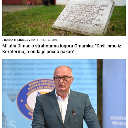
/
BOSNA I HERCEGOVINA
I
PRIJE 48MIN
Milutin Dimac o strahotama logora Omarska: "Došli smo iz
Keraterma, a onda je počeo pakao"