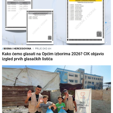
/
BOSNA I HERCEGOVINA
I
PRIJE OKO 4H
Kako ćemo glasati na Općim izborima 2026? CIK objavio
izgled prvih glasačkih listića