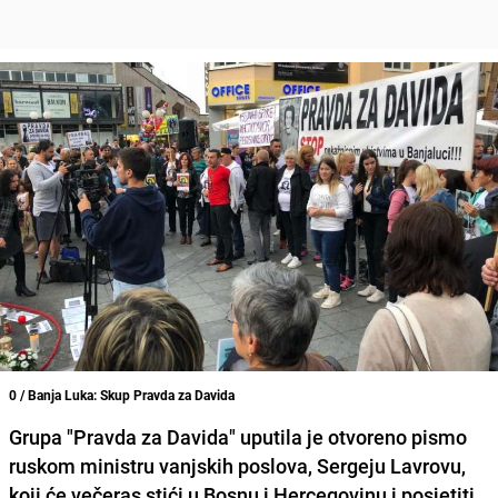
0 / Banja Luka: Skup Pravda za Davida
Grupa
"Pravda za Davida"
uputila je otvoreno pismo
ruskom ministru vanjskih poslova,
Sergeju Lavrovu
,
koji će večeras stići u Bosnu i Hercegovinu i posjetiti