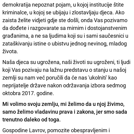
demokratija nepoznat pojam, u kojoj institucije štite
kriminalce, u kojoj se ubijaju i zlostavljaju djeca. Ako
zaista želite vidjeti gdje ste došli, onda Vas pozivamo
da dođete i razgovarate sa mirnim i dostojanstvenim
građanima, a ne sa ljudima koji su i sami saučesnici u
zataškivanju istine o ubistvu jednog nevinog, mladog
života.
Naša djeca su ugrožena, naši životi su ugroženi, ti ljudi
koji Vas pozivaju na lažnu predstavu o stanju u našoj
zemlji su nam već poručili da će nas 'ukolniti' kao
neprijatelje države nakon održavanja izbora sedmog
oktobra 2017. godine.
Mi volimo svoju zemlju, mi želimo da u njoj živimo,
samo želimo vladavinu prava i zakona, jer smo sada
trenutno daleko od toga.
Gospodine Lavrov, pomozite obespravljenim i