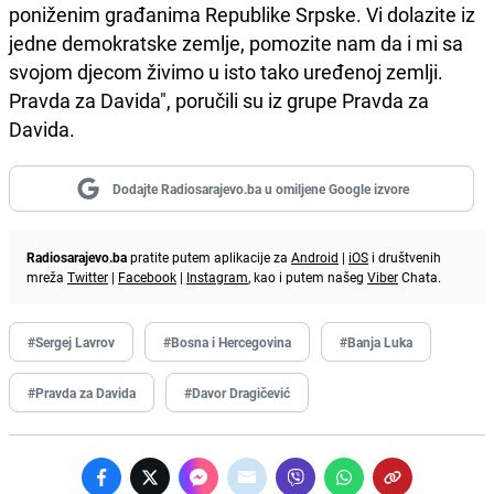
poniženim građanima Republike Srpske. Vi dolazite iz
jedne demokratske zemlje, pomozite nam da i mi sa
svojom djecom živimo u isto tako uređenoj zemlji.
Pravda za Davida", poručili su iz grupe Pravda za
Davida.
Dodajte Radiosarajevo.ba u omiljene Google izvore
Radiosarajevo.ba
pratite putem aplikacije za
Android
|
iOS
i društvenih
mreža
Twitter
|
Facebook
|
Instagram
, kao i putem našeg
Viber
Chata.
#Sergej Lavrov
#Bosna i Hercegovina
#Banja Luka
#Pravda za Davida
#Davor Dragičević