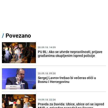
/
Povezano
20.09.18. 14:09
PU BL: Ako se utvrde nepravilnosti, prijave
građanima okupljenim ispred policije
20.09.18. 09:30
Sergej Lavrov trebao bi večeras stići u
Bosnu i Hercegovinu
19.09.18. 22:26
Pravda za Davida: Ubice, ubice ori se ispred
MUP-a, priveden napadač na Davora