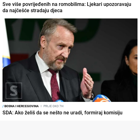
Sve više povrijeđenih na romobilima: Ljekari upozoravaju
da najčešće stradaju djeca
/
BOSNA I HERCEGOVINA
I
PRIJE OKO 7H
SDA: Ako želiš da se nešto ne uradi, formiraj komisiju