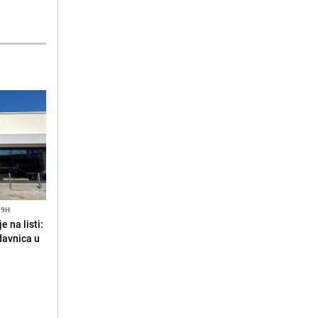
19H
 na listi:
odavnica u