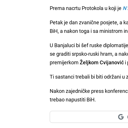
Prema nacrtu Protokola u koji je
N
Petak je dan zvanične posjete, a k
BiH, a nakon toga i sa ministrom i
U Banjaluci bi šef ruske diplomatij
se graditi srpsko-ruski hram, a n
premijerkom
Željkom Cvijanović
i
Ti sastanci trebali bi biti održani u
Nakon zajedničke press konferencij
trebao napustiti BiH.