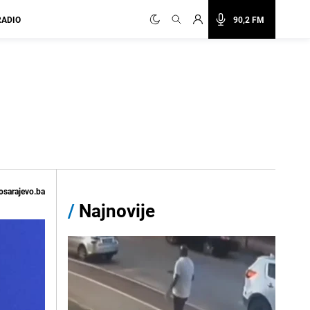
RADIO
90,2 FM
osarajevo.ba
/
Najnovije