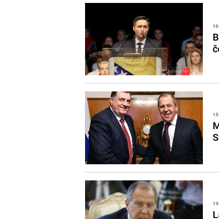
16
B
č
15
M
S
19
L