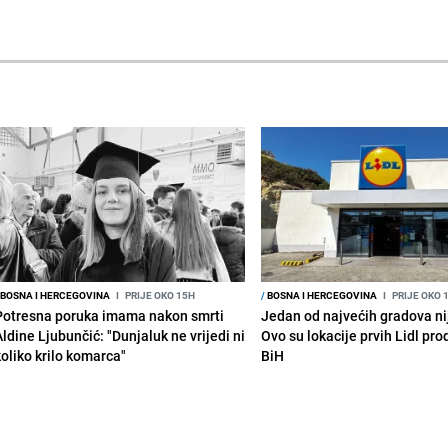
BOSNA I HERCEGOVINA
I
PRIJE OKO 15H
/
BOSNA I HERCEGOVINA
I
PRIJE OKO 
Potresna poruka imama nakon smrti
Jedan od najvećih gradova nije
Aldine Ljubunčić: "Dunjaluk ne vrijedi ni
Ovo su lokacije prvih Lidl pr
koliko krilo komarca"
BiH