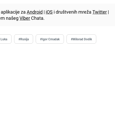
aplikacije za
Android
|
iOS
i društvenih mreža
Twitter
|
utem našeg
Viber
Chata.
 Luka
#Rusija
#Igor Crnadak
#Milorad Dodik