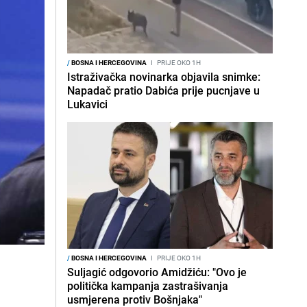
/
BOSNA I HERCEGOVINA
I
PRIJE OKO 1H
Istraživačka novinarka objavila snimke:
Napadač pratio Dabića prije pucnjave u
Lukavici
/
BOSNA I HERCEGOVINA
I
PRIJE OKO 1H
Suljagić odgovorio Amidžiću: "Ovo je
politička kampanja zastrašivanja
usmjerena protiv Bošnjaka"