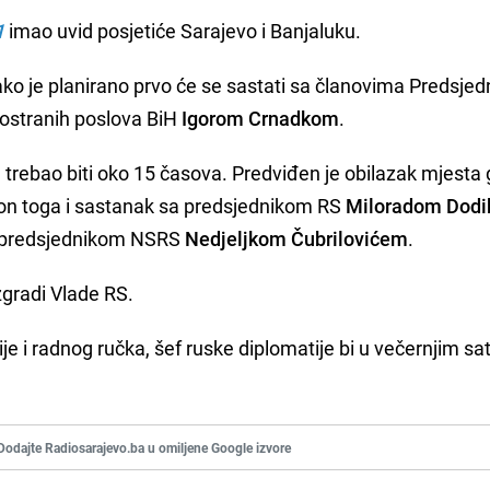
1
imao uvid posjetiće Sarajevo i Banjaluku.
ako je planirano prvo će se sastati sa članovima Predsjed
nostranih poslova BiH
Igorom Crnadkom
.
e trebao biti oko 15 časova. Predviđen je obilazak mjesta 
akon toga i sastanak sa predsjednikom RS
Miloradom Dod
 predsjednikom NSRS
Nedjeljkom Čubrilovićem
.
 zgradi Vlade RS.
e i radnog ručka, šef ruske diplomatije bi u večernjim sa
Dodajte Radiosarajevo.ba u omiljene Google izvore