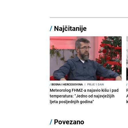
/
Najčitanije
/
BOSNA I HERCEGOVINA
I
PRIJE 1 DAN
/
Meteorolog FHMZ-a najavio kišu i pad
temperatura: "Jedno od najsvježijih
ljeta posljednjih godina"
/
Povezano