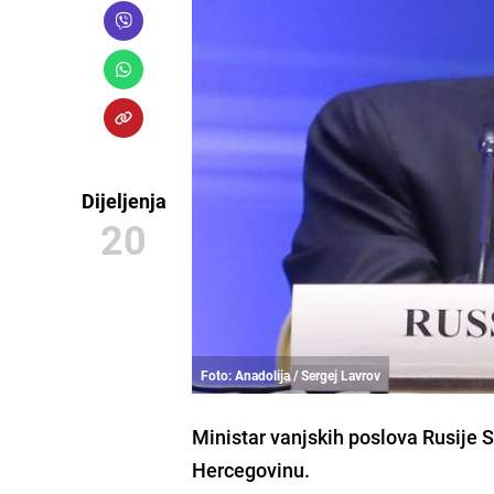
Dijeljenja
20
Foto: Anadolija / Sergej Lavrov
Ministar vanjskih poslova Rusije
S
Hercegovinu.