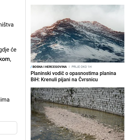
ništva
gdje će
ikom
,
/
BOSNA I HERCEGOVINA
I
PRIJE OKO 1H
Planinski vodič o opasnostima planina
BiH: Krenuli pijani na Čvrsnicu
tima