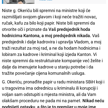
Niste g. Okeriću bili spremni na ministre koji će
razmišljati svojom glavom i koji neće tražiti novac,
ručak, kafu za bilo koji papir. Niste bili spremni da
otvorite oči i priznate da
Vaš predsjednik hoda
hodnicima Kantona, a moj predsjednik nikada.
Vaš
predsjednik i dalje kadrovira i upravlja Vladom, a moj
traži rezultat za moj rad, a ne da hodam hodnicima i
lobiram za kadrove i kriminal koji izjeda Kanton. Vi
niste spremni da restruktuirate kompanije već želite i
dalje da imenujete kadrove u stanju potrebe i da
tražite povećanje cijena komunalnih usluga.
G. Okeriću, pronađite papir u radu ministara SBiH koji i
u tragovima ima odrednicu u kriminalu ili korupciji i
voljan sam odstupiti s mjesta ministra, ali da Vam
olakšam proceduru ne pada mi na pamet.
Nikad neću
podnijeti ostavku, a što je to premijer u moje ime