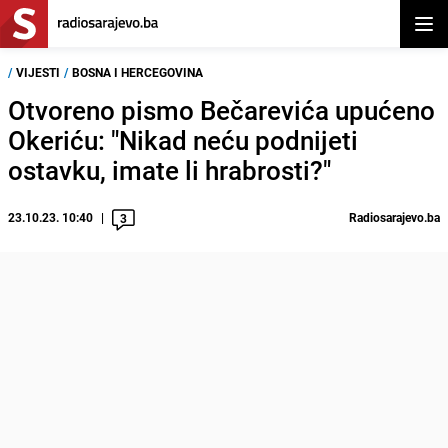
Otvor
/
VIJESTI
/
BOSNA I HERCEGOVINA
Otvoreno pismo Bečarevića upućeno
Okeriću: "Nikad neću podnijeti
ostavku, imate li hrabrosti?"
23.10.23. 10:40
Radiosarajevo.ba
3