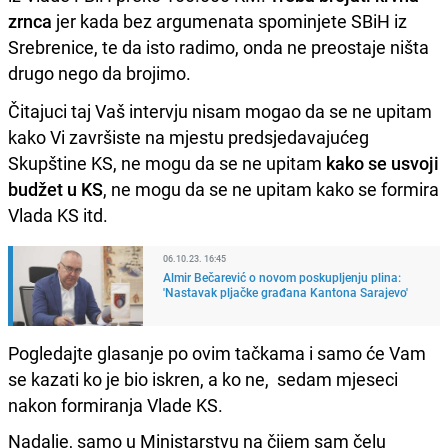
zrnca
jer kada bez argumenata spominjete SBiH iz
Srebrenice, te da isto radimo, onda ne preostaje ništa
drugo nego da brojimo.
Čitajuci taj Vaš intervju nisam mogao da se ne upitam
kako Vi završiste na mjestu predsjedavajućeg
Skupštine KS, ne mogu da se ne upitam
kako se usvoji
budžet u KS
, ne mogu da se ne upitam kako se formira
Vlada KS itd.
06.10.23. 16:45
Almir Bečarević o novom poskupljenju plina:
'Nastavak pljačke građana Kantona Sarajevo'
Pogledajte glasanje po ovim tačkama i samo će Vam
se kazati ko je bio iskren, a ko ne, sedam mjeseci
nakon formiranja Vlade KS.
Nadalje, samo u Ministarstvu na čijem sam čelu