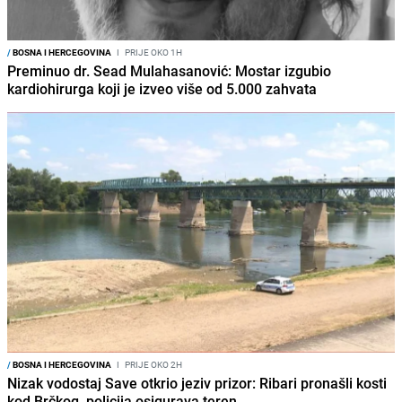
/
BOSNA I HERCEGOVINA
I
PRIJE OKO 1H
Preminuo dr. Sead Mulahasanović: Mostar izgubio
kardiohirurga koji je izveo više od 5.000 zahvata
/
BOSNA I HERCEGOVINA
I
PRIJE OKO 2H
Nizak vodostaj Save otkrio jeziv prizor: Ribari pronašli kosti
kod Brčkog, policija osigurava teren