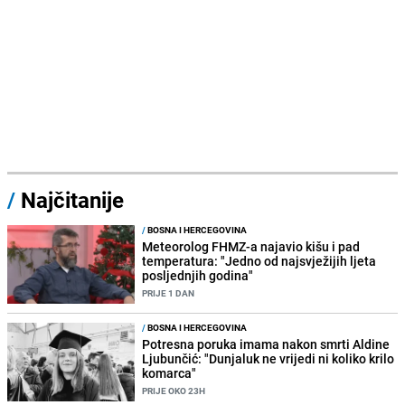
/
Najčitanije
/
BOSNA I HERCEGOVINA
Meteorolog FHMZ-a najavio kišu i pad
temperatura: "Jedno od najsvježijih ljeta
posljednjih godina"
PRIJE 1 DAN
/
BOSNA I HERCEGOVINA
Potresna poruka imama nakon smrti Aldine
Ljubunčić: "Dunjaluk ne vrijedi ni koliko krilo
komarca"
PRIJE OKO 23H