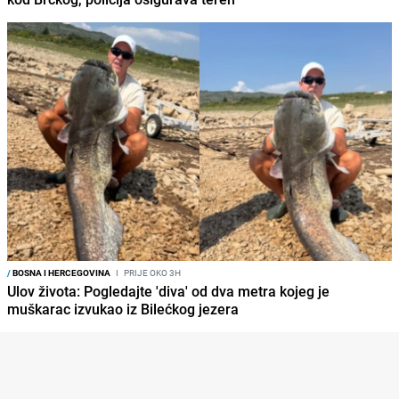
/
BOSNA I HERCEGOVINA
I
PRIJE OKO 3H
Ulov života: Pogledajte 'diva' od dva metra kojeg je
muškarac izvukao iz Bilećkog jezera