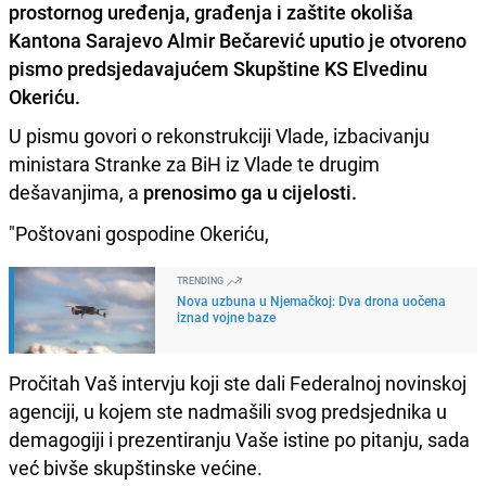
prostornog uređenja, građenja i zaštite okoliša
Kantona Sarajevo Almir Bečarević uputio je otvoreno
pismo predsjedavajućem Skupštine KS Elvedinu
Okeriću.
U pismu govori o rekonstrukciji Vlade, izbacivanju
ministara Stranke za BiH iz Vlade te drugim
dešavanjima, a
prenosimo ga u cijelosti.
"Poštovani gospodine Okeriću,
TRENDING
Nova uzbuna u Njemačkoj: Dva drona uočena
iznad vojne baze
Pročitah Vaš intervju koji ste dali Federalnoj novinskoj
agenciji, u kojem ste nadmašili svog predsjednika u
demagogiji i prezentiranju Vaše istine po pitanju, sada
već bivše skupštinske većine.