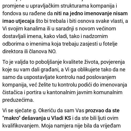
promjene u upravljačkim strukturama kompanija i
fondova su rađene da
niti na jedno imenovanje nisam
imao utjecaja
što bi trebala i biti osnova svake vlasti, a
Vi svojim kanalima ili u saradnji s novom većinom
dostavljali imena, kako vladi, tako i nadzornim
odborima o imenima koja trebaju zasjesti u fotelje
direktora ili članova NO.
To je valjda to poboljšanje kvalitete života, povjerenja
koje su vam dali građani, a Vi ga oblikujete tako da ne
samo da uspostavljate kontrolu nad poslovanjem
kompanija, već želite tu kontrolu podići do imenovanja
čistačica i portira u kantonalnim javnim komunalnim
preduzećima.
Vi se sjećate g. Okeriću da sam Vas
prozvao da ste
"makro" dešavanja u Vladi KS
i da ste bili ljuti ovim
kvalifikovanjem. Moja namjera nije bila da vrijeđam