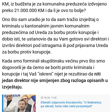
KM, iz budžeta je za komunalna preduzeća izdvojeno
preko 21.000.000 KM i da li je ovo to bolje?
Ono što sam uradio je to da sam tražio izvještaj o
kriminalu u kantonalnim javnim komunalnim
preduzećima od Ureda za borbu protiv korupcije i
dobio isti, te ustanovio da su Vam gotovo svi direktori i
izvršni direktori pod istragama ili pod prijavama Ureda
za borbu protiv korupcije.
Kada smo formirali skupštinsku većinu prvo što smo
dogovorili je da ćemo se boriti protiv kriminala i
korupcije i taj Vaš "iskreni" nijet je rezultirao da
niti
jedan direktor nije smijenjen zbog razloga opisanih u
izvještaju.
22.10.23. 11:42
Efendić odgovorio Konakoviću: "U Srebrenicu
pa ukradi, tamo niko neće posumnjati"