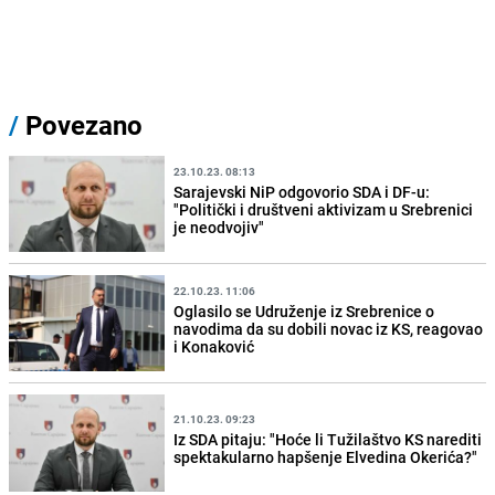
/
Povezano
23.10.23. 08:13
Sarajevski NiP odgovorio SDA i DF-u:
"Politički i društveni aktivizam u Srebrenici
je neodvojiv"
22.10.23. 11:06
Oglasilo se Udruženje iz Srebrenice o
navodima da su dobili novac iz KS, reagovao
i Konaković
21.10.23. 09:23
Iz SDA pitaju: "Hoće li Tužilaštvo KS narediti
spektakularno hapšenje Elvedina Okerića?"