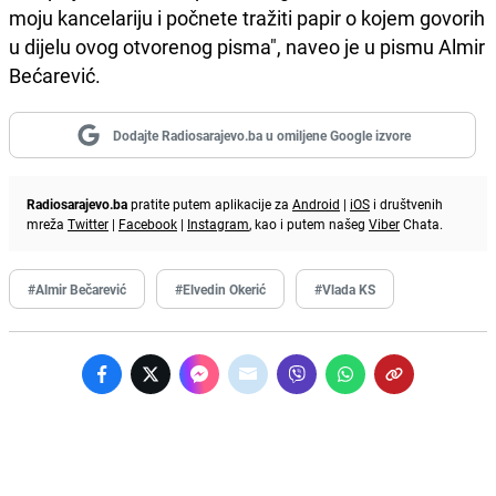
moju kancelariju i počnete tražiti papir o kojem govorih
u dijelu ovog otvorenog pisma", naveo je u pismu Almir
Bećarević.
Dodajte Radiosarajevo.ba u omiljene Google izvore
Radiosarajevo.ba
pratite putem aplikacije za
Android
|
iOS
i društvenih
mreža
Twitter
|
Facebook
|
Instagram
, kao i putem našeg
Viber
Chata.
#Almir Bečarević
#Elvedin Okerić
#Vlada KS