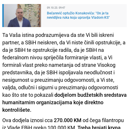
09.10.23. 09:47
Bećarević optužio Konakovića: "On je ta
nevidljiva ruka koja upravlja Vladom KS"
Ta Vaša istina podrazumijeva da ste Vi bili iskreni
partner, a SBiH neiskren, da Vi niste činili opstrukcije, a
da je SBiH te opstrukcije radila, da je SBiH na
federalnom nivou spriječila formiranje vlasti, a Vi
formirali vlast preko nametanja od strane Visokog
predstavnika, da je SBiH ispoljavala neodlučnost i
nesigurnost u preuzimanju odgovornosti, a Vi ste,
valjda, odlučni i sigurni u preuzimanju odgovornosti
kao što ste to pokazali
dodjelom budžetskih sredstava
humanitarnim organizacijama koje direktno
kontrolišete.
Ova dodjela iznosi cca
270.000 KM
od čega filantropu
iz Vlade FBiH preko 100.000 KM.
Treba brojati krvna