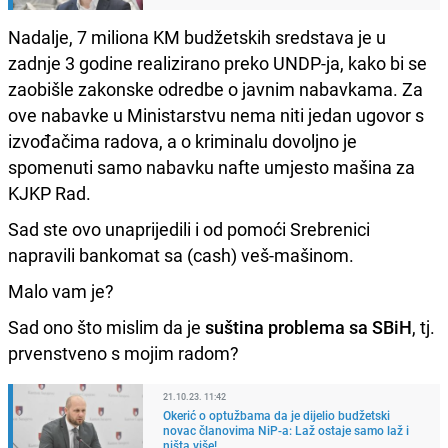
Nadalje, 7 miliona KM budžetskih sredstava je u
zadnje 3 godine realizirano preko UNDP-ja, kako bi se
zaobišle zakonske odredbe o javnim nabavkama. Za
ove nabavke u Ministarstvu nema niti jedan ugovor s
izvođačima radova, a o kriminalu dovoljno je
spomenuti samo nabavku nafte umjesto mašina za
KJKP Rad.
Sad ste ovo unaprijedili i od pomoći Srebrenici
napravili bankomat sa (cash) veš-mašinom.
Malo vam je?
Sad ono što mislim da je
suština problema sa SBiH
, tj.
prvenstveno s mojim radom?
21.10.23. 11:42
Okerić o optužbama da je dijelio budžetski
novac članovima NiP-a: Laž ostaje samo laž i
ništa više!