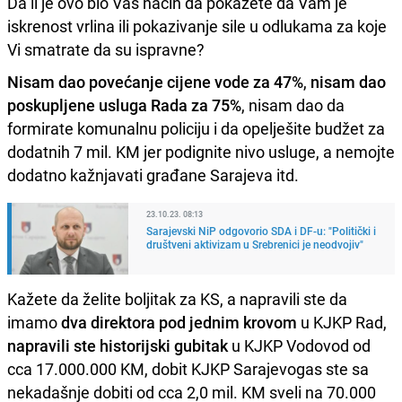
Da li je ovo bio Vaš način da pokažete da Vam je
iskrenost vrlina ili pokazivanje sile u odlukama za koje
Vi smatrate da su ispravne?
Nisam dao povećanje cijene vode za 47%
,
nisam dao
poskupljene usluga Rada za 75%
, nisam dao da
formirate komunalnu policiju i da opelješite budžet za
dodatnih 7 mil. KM jer podignite nivo usluge, a nemojte
dodatno kažnjavati građane Sarajeva itd.
23.10.23. 08:13
Sarajevski NiP odgovorio SDA i DF-u: "Politički i
društveni aktivizam u Srebrenici je neodvojiv"
Kažete da želite boljitak za KS, a napravili ste da
imamo
dva direktora pod jednim krovom
u KJKP Rad,
napravili ste historijski gubitak
u KJKP Vodovod od
cca 17.000.000 KM, dobit KJKP Sarajevogas ste sa
nekadašnje dobiti od cca 2,0 mil. KM sveli na 70.000