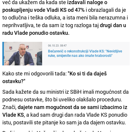
već da ukažem da kada ste
izdavali naloge o
poskupljenju vode Vladi KS od 47%
i obrazlagali da je
to odlučna i teška odluka, a ista meni bila nerazumna i
neprihvatljiva, te da sam iz tog razloga taj
drugi dan u
radu Vlade ponudio ostavku.
06.10.23. 08:47
Bećarević o rekonstrukciji Vlade KS: "Nevidljive
ruke, smijenite nas ako imate hraborosti"
Kako ste mi odgovorili tada:
"Ko si ti da daješ
ostavku?"
Sada kažete da su ministri iz SBiH imali mogućnost da
podnesu ostavke, što bi uveliko olakšalo proceduru.
Znači,
dajete nam mogućnost da se sami izbacimo iz
Vlade KS
, a kad sam drugi dan rada Vlade KS ponudio
istu, postavili ste pitanje ko sam ja da dajem ostavku.