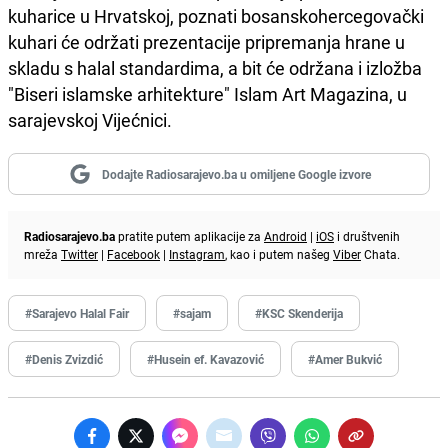
kuharice u Hrvatskoj, poznati bosanskohercegovački
kuhari će održati prezentacije pripremanja hrane u
skladu s halal standardima, a bit će održana i izložba
"Biseri islamske arhitekture" Islam Art Magazina, u
sarajevskoj Vijećnici.
Dodajte Radiosarajevo.ba u omiljene Google izvore
Radiosarajevo.ba
pratite putem aplikacije za
Android
|
iOS
i društvenih
mreža
Twitter
|
Facebook
|
Instagram
, kao i putem našeg
Viber
Chata.
#Sarajevo Halal Fair
#sajam
#KSC Skenderija
#Denis Zvizdić
#Husein ef. Kavazović
#Amer Bukvić