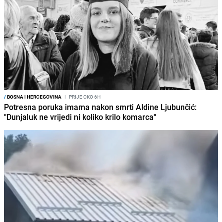
/
BOSNA I HERCEGOVINA
I
PRIJE OKO 6H
Potresna poruka imama nakon smrti Aldine Ljubunčić:
"Dunjaluk ne vrijedi ni koliko krilo komarca"