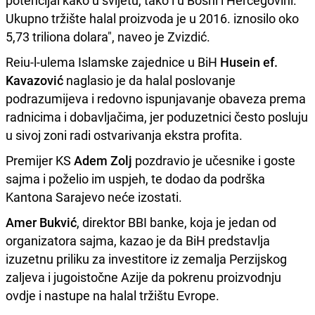
potencijal kako u svijetu, tako i u Bosni i Hercegovini.
Ukupno tržište halal proizvoda je u 2016. iznosilo oko
5,73 triliona dolara", naveo je Zvizdić.
Reiu-l-ulema Islamske zajednice u BiH
Husein ef.
Kavazović
naglasio je da halal poslovanje
podrazumijeva i redovno ispunjavanje obaveza prema
radnicima i dobavljačima, jer poduzetnici često posluju
u sivoj zoni radi ostvarivanja ekstra profita.
Premijer KS
Adem Zolj
pozdravio je učesnike i goste
sajma i poželio im uspjeh, te dodao da podrška
Kantona Sarajevo neće izostati.
Amer Bukvić
, direktor BBI banke, koja je jedan od
organizatora sajma, kazao je da BiH predstavlja
izuzetnu priliku za investitore iz zemalja Perzijskog
zaljeva i jugoistočne Azije da pokrenu proizvodnju
ovdje i nastupe na halal tržištu Evrope.