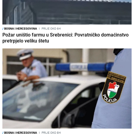
/
BOSNA I HERCEGOVINA
I
PRIJE OKO 6H
Požar uništio farmu u Srebrenici: Povratničko domaćinstvo
pretrpjelo veliku štetu
/
BOSNA I HERCEGOVINA
I
PRIJE OKO 8H