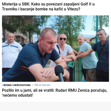
Misterija u SBK: Kako su povezani zapaljeni Golf II u
Travniku i bacanje bombe na kafić u Vitezu?
/
BOSNA I HERCEGOVINA
I
PRIJE OKO 8H
Pozlilo im u jami, ali se vratili: Rudari RMU Zenica poručuju,
'nećemo odustati'