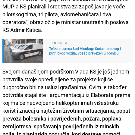
MUP-a KS planirali i sredstva za zapošljavanje vođe
pilotskog tima, tri pilota, aviomehaničara i dva
operatora”, obrazložio je ministar unutrašnjih poslova
KS Admir Katica.
TRENDING
Teška nesreća kod Visokog: Sudar teretnog i
putničkog vozila, vozač prevezen u bolnicu
Svojom današnjom podrškom Vlada KS je još jednom
potvrdila svoje opredijeljene za projekte koji će
dugoročno biti na usluzi građanima. Ovim je također
potvrdila stajalište i argumentaciju iz Elaborata prema
kojima će nedvojbeno helikopter imati višestruku
korist i značaj u
najtežim životnim situacijama, poput
prevoza bolesnika i povrijeđenih, požara, poplava,
zemljotresa, spašavanja povrijeđenih iz minskih
polja, iz planinskih područja, kod dostave pomoći,