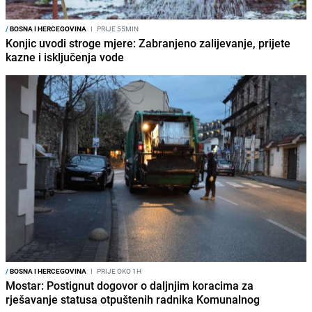
/
BOSNA I HERCEGOVINA
I
PRIJE 55MIN
Konjic uvodi stroge mjere: Zabranjeno zalijevanje, prijete
kazne i isključenja vode
/
BOSNA I HERCEGOVINA
I
PRIJE OKO 1H
Mostar: Postignut dogovor o daljnjim koracima za
rješavanje statusa otpuštenih radnika Komunalnog