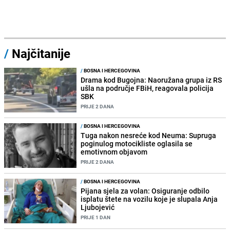
/
Najčitanije
/
BOSNA I HERCEGOVINA
Drama kod Bugojna: Naoružana grupa iz RS
ušla na područje FBiH, reagovala policija
SBK
PRIJE 2 DANA
/
BOSNA I HERCEGOVINA
Tuga nakon nesreće kod Neuma: Supruga
poginulog motocikliste oglasila se
emotivnom objavom
PRIJE 2 DANA
/
BOSNA I HERCEGOVINA
Pijana sjela za volan: Osiguranje odbilo
isplatu štete na vozilu koje je slupala Anja
Ljubojević
PRIJE 1 DAN