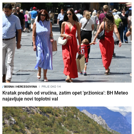
/
BOSNA I HERCEGOVINA
I
PRIJE OKO 1H
Kratak predah od vrućina, zatim opet 'pržionica': BH Meteo
najavljuje novi toplotni val