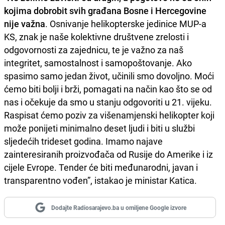
kojima dobrobit svih građana Bosne i Hercegovine
nije važna
. Osnivanje helikopterske jedinice MUP-a
KS, znak je naše kolektivne društvene zrelosti i
odgovornosti za zajednicu, te je važno za naš
integritet, samostalnost i samopoštovanje. Ako
spasimo samo jedan život, učinili smo dovoljno. Moći
ćemo biti bolji i brži, pomagati na način kao što se od
nas i očekuje da smo u stanju odgovoriti u 21. vijeku.
Raspisat ćemo poziv za višenamjenski helikopter koji
može ponijeti minimalno deset ljudi i biti u službi
sljedećih trideset godina. Imamo najave
zainteresiranih proizvođača od Rusije do Amerike i iz
cijele Evrope. Tender će biti međunarodni, javan i
transparentno vođen”, istakao je ministar Katica.
Dodajte Radiosarajevo.ba u omiljene Google izvore