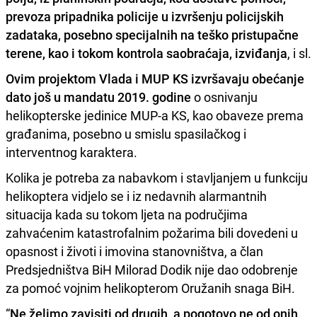
prevoza pripadnika policije u izvršenju policijskih
zadataka, posebno specijalnih na teško pristupačne
terene, kao i tokom kontrola saobraćaja, izviđanja
, i sl.
Ovim projektom Vlada i MUP KS izvršavaju obećanje
dato još u mandatu 2019. godine
o osnivanju
helikopterske jedinice MUP-a KS, kao obaveze prema
građanima, posebno u smislu spasilačkog i
interventnog karaktera.
Kolika je potreba za nabavkom i stavljanjem u funkciju
helikoptera vidjelo se i iz nedavnih alarmantnih
situacija kada su tokom ljeta na područjima
zahvaćenim katastrofalnim požarima bili dovedeni u
opasnost i životi i imovina stanovništva, a član
Predsjedništva BiH Milorad Dodik nije dao odobrenje
za pomoć vojnim helikopterom Oružanih snaga BiH.
“
Ne želimo zavisiti od drugih, a pogotovo ne od onih