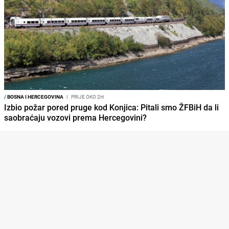
/
BOSNA I HERCEGOVINA
I
PRIJE OKO 2H
Izbio požar pored pruge kod Konjica: Pitali smo ŽFBiH da li
saobraćaju vozovi prema Hercegovini?