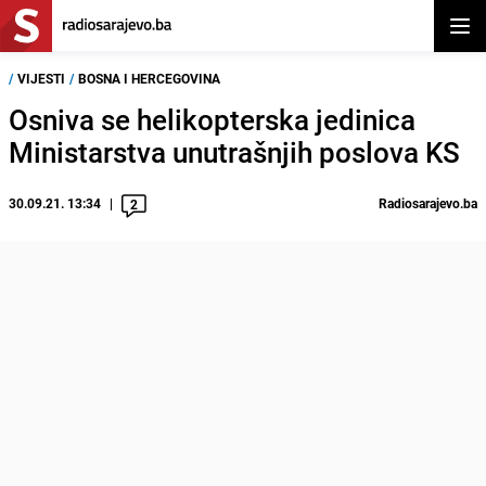
Otvor
/
VIJESTI
/
BOSNA I HERCEGOVINA
Osniva se helikopterska jedinica
Ministarstva unutrašnjih poslova KS
30.09.21. 13:34
Radiosarajevo.ba
2