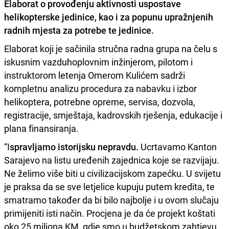
Elaborat o provođenju aktivnosti
uspostave
helikopterske jedinice
, kao i za popunu upražnjenih
radnih mjesta za potrebe te jedinice.
Elaborat koji je sačinila stručna radna grupa na čelu s
iskusnim vazduhoplovnim inžinjerom, pilotom i
instruktorom letenja Omerom Kulićem sadrži
kompletnu analizu procedura za nabavku i izbor
helikoptera, potrebne opreme, servisa, dozvola,
registracije, smještaja, kadrovskih rješenja, edukacije i
plana finansiranja.
“I
spravljamo istorijsku nepravdu.
Ucrtavamo Kanton
Sarajevo na listu uređenih zajednica koje se razvijaju.
Ne želimo više biti u civilizacijskom zapećku. U svijetu
je praksa da se sve letjelice kupuju putem kredita, te
smatramo također da bi bilo najbolje i u ovom slučaju
primijeniti isti način. Procjena je da će projekt koštati
oko 25 miliona KM, gdje smo u budžetskom zahtjevu