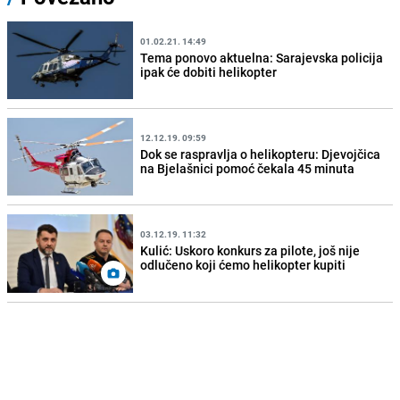
01.02.21. 14:49
Tema ponovo aktuelna: Sarajevska policija
ipak će dobiti helikopter
12.12.19. 09:59
Dok se raspravlja o helikopteru: Djevojčica
na Bjelašnici pomoć čekala 45 minuta
03.12.19. 11:32
Kulić: Uskoro konkurs za pilote, još nije
odlučeno koji ćemo helikopter kupiti