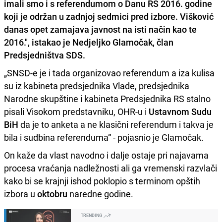
imali smo i s referendumom o Danu RS 2016. godine
koji je održan u zadnjoj sedmici pred izbore. Višković
danas opet zamajava javnost na isti način kao te
2016
.", istakao je
Nedjeljko Glamočak
, član
Predsjedništva SDS.
„SNSD-e je i tada organizovao referendum a iza kulisa
su iz kabineta predsjednika Vlade, predsjednika
Narodne skupštine i kabineta Predsjednika RS stalno
pisali Visokom predstavniku, OHR-u i
Ustavnom
Sudu
BiH
da je to anketa a ne klasični referendum i takva je
bila i sudbina referenduma“ - pojasnio je Glamočak.
On kaže da vlast navodno i dalje ostaje pri najavama
procesa vraćanja nadležnosti ali ga vremenski razvlači
kako bi se krajnji ishod poklopio s terminom opštih
izbora u
oktobru
naredne godine.
TRENDING