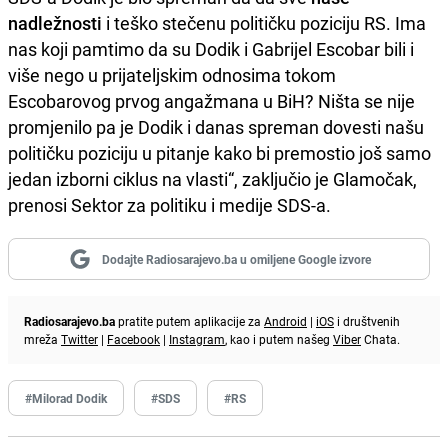
nadležnosti
i teško stečenu političku poziciju RS. Ima
nas koji pamtimo da su Dodik i Gabrijel Escobar bili i
više nego u prijateljskim odnosima tokom
Escobarovog prvog angažmana u BiH? Ništa se nije
promjenilo pa je Dodik i danas spreman dovesti našu
političku poziciju u pitanje kako bi premostio još samo
jedan izborni ciklus na vlasti“, zaključio je Glamočak,
prenosi Sektor za politiku i medije SDS-a.
Dodajte Radiosarajevo.ba u omiljene Google izvore
Radiosarajevo.ba
pratite putem aplikacije za
Android
|
iOS
i društvenih
mreža
Twitter
|
Facebook
|
Instagram
, kao i putem našeg
Viber
Chata.
#Milorad Dodik
#SDS
#RS