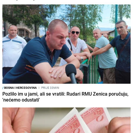
/
BOSNA I HERCEGOVINA
I
PRIJE 33MIN
Pozlilo im u jami, ali se vratili: Rudari RMU Zenica poručuju,
'nećemo odustati'