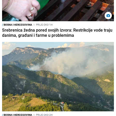
/
BOSNA I HERCEGOVINA
I
PRIJE OKO 1H
Srebrenica žedna pored svojih izvora: Restrikcije vode traju
danima, građani i farme u problemima
/
BOSNA I HERCEGOVINA
I
PRIJE OKO 2H