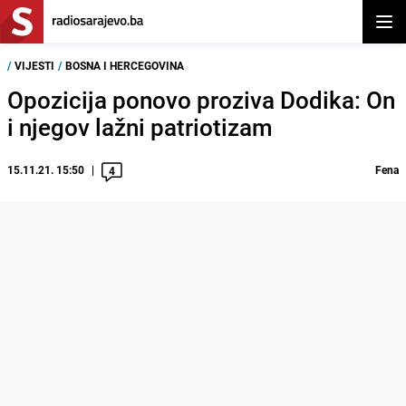
Otvor
/
VIJESTI
/
BOSNA I HERCEGOVINA
Opozicija ponovo proziva Dodika: On
i njegov lažni patriotizam
15.11.21. 15:50
Fena
4