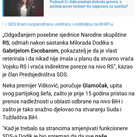
Podcast S | Gdje prestaje sloboda govora, a
počinje govor mržnje? Ko odgovara za sadržaj?
! /
SDS brani suspendiranu urednicu i voditeljicu na BHRT-u
„Odgađanjem posebne sjednice Narodne skupštine
RS
, odmah nakon sastanka Milorada Dodika s
Gabrijelom
Escobarom
, pokazatelj je da je vlast
reterirala i da nikad nije imala u planu da stvarno vraća
Vojsku RS i vraća indirektne poreze na nivo RS“, kazao
je član Predsjedništva SDS.
Neka premijer Višković, poručuje
Glamočak
, upita
svog partijskog šefa, zašto je prije 15 godina pristao na
prenos nadležnosti u oblasti odbrane na nivo BiH i
zašto je tako snažno djelovao na stvaranju Suda i
Tužilaštva BiH.
"Kad je trebalo sa strancima smjenjivati funkcionere
SDS-a Dodik je bio spreman da da sve
naše