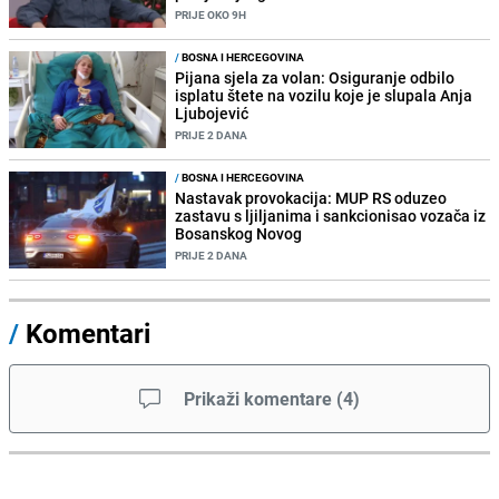
PRIJE OKO 9H
/
BOSNA I HERCEGOVINA
Pijana sjela za volan: Osiguranje odbilo
isplatu štete na vozilu koje je slupala Anja
Ljubojević
PRIJE 2 DANA
/
BOSNA I HERCEGOVINA
Nastavak provokacija: MUP RS oduzeo
zastavu s ljiljanima i sankcionisao vozača iz
Bosanskog Novog
PRIJE 2 DANA
/
Komentari
Prikaži komentare
(
4
)