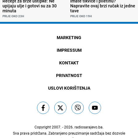
Recept za brze uštipke: Ne
Imate tikvice i piletinu?
upijaju ulje i gotovi su za 30
Napravite ovaj brzi ručak iz jedne
minuta
tave
PRIJE OKO 23H
PRIJE OKO 19H
MARKETING
IMPRESSUM
KONTAKT
PRIVATNOST
USLOVI KORIŠTENJA
Copyright 2007. - 2026.
radiosarajevo.ba
.
Sva prava pridržana. Zabranjeno preuzimanje sadržaja bez dozvole