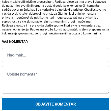
kojeg možete biti krivično procesuirani. Radiosarajevo.ba ima pravo i obavezu
da na zahtjev zvaničnih organa dostavi podatke o korisniku čiji komentari
sadrže govor mržnje, kao i da korisniku trajno blokira pristup. Obaviještavamo
vas da svaki čitatelj dobrovoljno pristupa čitanju i kreiranju komentara i
prihvata mogućnost da neki komentari mogu sadržavati narativ koji je u
suprotnosti sa vjerskim, nacionalnim, moralnim i drugim načelima.
Radiosarajevo.ba ima pravo da obriše sporne ili prijavljene komentare bez
najave i objašnjenja. Radiosarajevo.ba koristi automatski sistem prepoznavanja
i uklanjanja govora mržnje i drugih neprimjerenih sadržaja u komentarima.
VAŠ KOMENTAR
OBJAVITE KOMENTAR