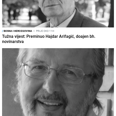
/
BOSNA I HERCEGOVINA
I
PRIJE OKO 11H
Tužna vijest: Preminuo Hajdar Arifagić, doajen bh.
novinarstva