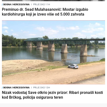
/
BOSNA I HERCEGOVINA
I
PRIJE OKO 11H
Preminuo dr. Sead Mulahasanović: Mostar izgubio
kardiohirurga koji je izveo više od 5.000 zahvata
/
BOSNA I HERCEGOVINA
I
PRIJE OKO 13H
Nizak vodostaj Save otkrio jeziv prizor: Ribari pronašli kosti
kod Brčkog, policija osigurava teren