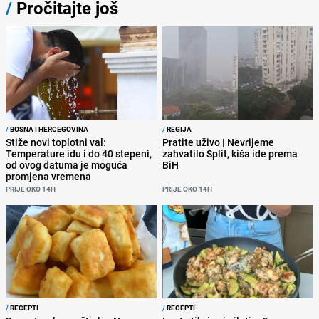
/
Pročitajte još
/
BOSNA I HERCEGOVINA
/
REGIJA
Stiže novi toplotni val:
Pratite uživo | Nevrijeme
Temperature idu i do 40 stepeni,
zahvatilo Split, kiša ide prema
od ovog datuma je moguća
BiH
promjena vremena
PRIJE OKO 14H
PRIJE OKO 14H
/
RECEPTI
/
RECEPTI