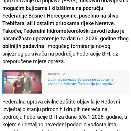
upozoravanje na poplave (EFAS),
dostavio obavijesti o
mogućim bujicama i klizištima na području
Federacije Bosne i Hercegovine, posebno na slivu
Trebižata, ali i ostalim pritokama rijeke Neretve.
Također, Federalni hidrometeorološki zavod izdao je
narandžasto upozorenje za dan 6.1.2026. godine zbog
obilnijih padavina
i mogućeg formiranja novog
snježnog pokrivača na području Federacije BiH, uz
preporučene mjere opreza.
TRENDING
Ljubimac navijača Sarajeva ne zaboravlja
period na Koševu: "Ta emocija je neopisiva"
Federalna uprava civilne zaštite objavila je Redovni
izvještaj o stanju prirodnih i drugih nesreća na
području Federacije BiH za dane 5/6.1.2026. godine, u
kojem su detaljno navedeni podaci o vodostajima,