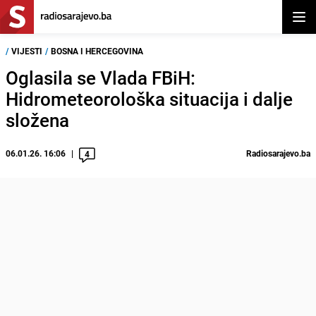
Otvor
/
VIJESTI
/
BOSNA I HERCEGOVINA
Oglasila se Vlada FBiH:
Hidrometeorološka situacija i dalje
složena
06.01.26. 16:06
Radiosarajevo.ba
4