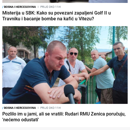
/
BOSNA I HERCEGOVINA
I
PRIJE OKO 11H
Misterija u SBK: Kako su povezani zapaljeni Golf II u
Travniku i bacanje bombe na kafić u Vitezu?
/
BOSNA I HERCEGOVINA
I
PRIJE OKO 11H
Pozlilo im u jami, ali se vratili: Rudari RMU Zenica poručuju,
'nećemo odustati'