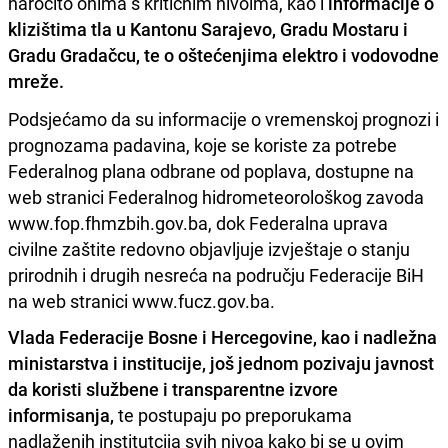
naročito onima s kritičnim nivoima, kao i
informacije o
klizištima tla u Kantonu Sarajevo, Gradu Mostaru i
Gradu Gradačcu, te o oštećenjima elektro i vodovodne
mreže.
Podsjećamo da su informacije o vremenskoj prognozi i
prognozama padavina, koje se koriste za potrebe
Federalnog plana odbrane od poplava, dostupne na
web stranici Federalnog hidrometeorološkog zavoda
www.fop.fhmzbih.gov.ba, dok Federalna uprava
civilne zaštite redovno objavljuje izvještaje o stanju
prirodnih i drugih nesreća na području Federacije BiH
na web stranici www.fucz.gov.ba.
Vlada Federacije Bosne i Hercegovine, kao i nadležna
ministarstva i institucije, još jednom pozivaju javnost
da koristi službene i transparentne izvore
informisanja,
te postupaju po preporukama
nadlaženih institutcija svih nivoa kako bi se u ovim