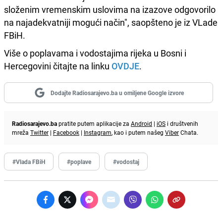
složenim vremenskim uslovima na izazove odgovorilo
na najadekvatniji mogući način", saopšteno je iz VLade
FBiH.
Više o poplavama i vodostajima rijeka u Bosni i
Hercegovini čitajte na linku
OVDJE
.
Dodajte Radiosarajevo.ba u omiljene Google izvore
Radiosarajevo.ba
pratite putem aplikacije za
Android
|
iOS
i društvenih
mreža
Twitter
|
Facebook
|
Instagram
, kao i putem našeg
Viber
Chata.
#Vlada FBiH
#poplave
#vodostaj