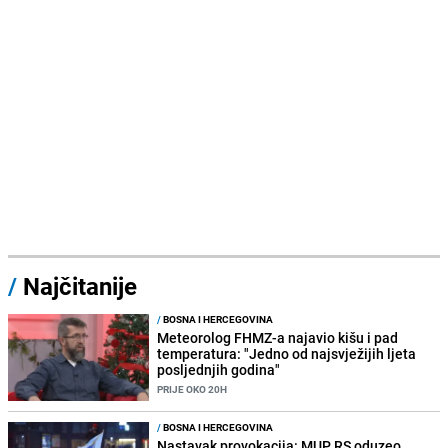
/
Najčitanije
/
BOSNA I HERCEGOVINA
Meteorolog FHMZ-a najavio kišu i pad
temperatura: "Jedno od najsvježijih ljeta
posljednjih godina"
PRIJE OKO 20H
/
BOSNA I HERCEGOVINA
Nastavak provokacija: MUP RS oduzeo