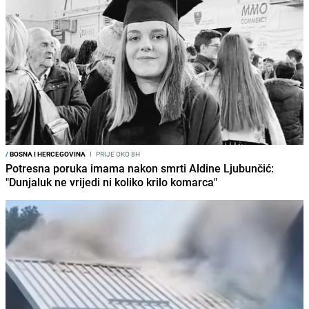
/
BOSNA I HERCEGOVINA
I
PRIJE OKO 8H
Potresna poruka imama nakon smrti Aldine Ljubunčić:
"Dunjaluk ne vrijedi ni koliko krilo komarca"