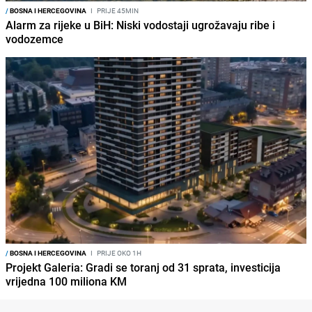
/
BOSNA I HERCEGOVINA
I
PRIJE 45MIN
Alarm za rijeke u BiH: Niski vodostaji ugrožavaju ribe i
vodozemce
/
BOSNA I HERCEGOVINA
I
PRIJE OKO 1H
Projekt Galeria: Gradi se toranj od 31 sprata, investicija
vrijedna 100 miliona KM