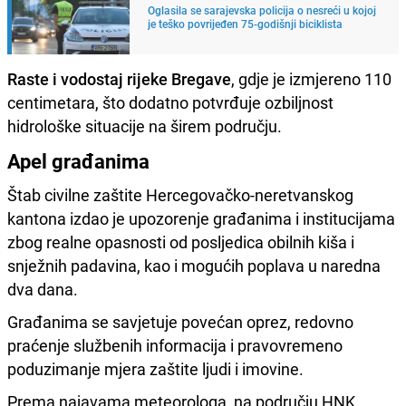
Oglasila se sarajevska policija o nesreći u kojoj
je teško povrijeđen 75-godišnji biciklista
Raste i vodostaj rijeke Bregave
, gdje je izmjereno 110
centimetara, što dodatno potvrđuje ozbiljnost
hidrološke situacije na širem području.
Apel građanima
Štab civilne zaštite Hercegovačko-neretvanskog
kantona izdao je upozorenje građanima i institucijama
zbog realne opasnosti od posljedica obilnih kiša i
snježnih padavina, kao i mogućih poplava u naredna
dva dana.
Građanima se savjetuje povećan oprez, redovno
praćenje službenih informacija i pravovremeno
poduzimanje mjera zaštite ljudi i imovine.
Prema najavama meteorologa, na području HNK