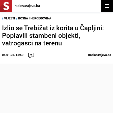
Otvor
/
VIJESTI
/
BOSNA I HERCEGOVINA
Izlio se Trebižat iz korita u Čapljini:
Poplavili stambeni objekti,
vatrogasci na terenu
06.01.26. 15:50
Radiosarajevo.ba
2