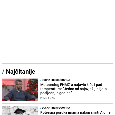
/
Najčitanije
/
BOSNA I HERCEGOVINA
Meteorolog FHMZ-a najavio kišu i pad
temperatura: "Jedno od najsvježijih ljeta
posljednjih godina"
PRIJE 1 DAN
/
BOSNA I HERCEGOVINA
Potresna poruka imama nakon smrti Aldine