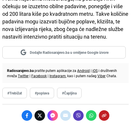
očekuju se izuzetno obilne padavine, ponegdje i više
od 200 litara kiše po kvadratnom metru. Takve količine
padavina mogu izazvati bujične poplave, klizišta, te
nova izlijevanja rijeka, zbog čega će nadležne službe
nastaviti intenzivno pratiti situaciju na terenu.
Dodajte Radiosarajevo.ba u omiljene Google izvore
Radiosarajevo.ba
pratite putem aplikacije za
Android
|
iOS
i društvenih
mreža
Twitter
|
Facebook
|
Instagram
, kao i putem našeg
Viber
Chata.
#Trebižat
#poplava
#Čapljina