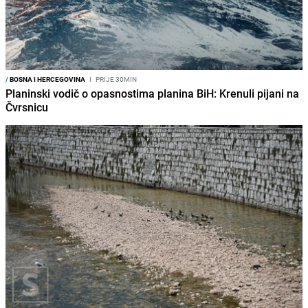
/
BOSNA I HERCEGOVINA
I
PRIJE 30MIN
Planinski vodič o opasnostima planina BiH: Krenuli pijani na
Čvrsnicu