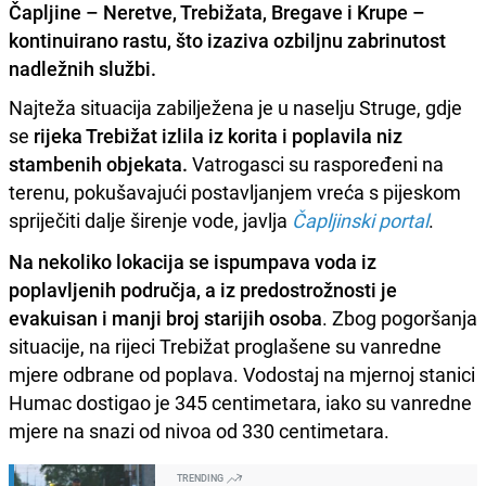
Čapljine – Neretve, Trebižata, Bregave i Krupe –
kontinuirano rastu, što izaziva ozbiljnu zabrinutost
nadležnih službi.
Najteža situacija zabilježena je u naselju Struge, gdje
se
rijeka Trebižat izlila iz korita i poplavila niz
stambenih objekata.
Vatrogasci su raspoređeni na
terenu, pokušavajući postavljanjem vreća s pijeskom
spriječiti dalje širenje vode, javlja
Čapljinski portal
.
Na nekoliko lokacija se ispumpava voda iz
poplavljenih područja, a iz predostrožnosti je
evakuisan i manji broj starijih osoba
. Zbog pogoršanja
situacije, na rijeci Trebižat proglašene su vanredne
mjere odbrane od poplava. Vodostaj na mjernoj stanici
Humac dostigao je 345 centimetara, iako su vanredne
mjere na snazi ​​od nivoa od 330 centimetara.
TRENDING