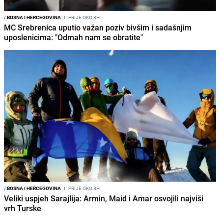
/
BOSNA I HERCEGOVINA
I
PRIJE OKO 8H
MC Srebrenica uputio važan poziv bivšim i sadašnjim
uposlenicima: "Odmah nam se obratite"
/
BOSNA I HERCEGOVINA
I
PRIJE OKO 8H
Veliki uspjeh Sarajlija: Armin, Maid i Amar osvojili najviši
vrh Turske