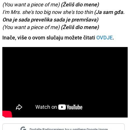
(You want a piece of me)
(Želiš dio mene)
I'm Mrs. she's too big now she's too thin
(Ja sam gđa.
Ona je sada prevelika sada je premršava)
(You want a piece of me)
(Želiš dio mene)
Inače, više o ovom slučaju možete čitati
OVDJE
.
Dodajte Radiosarajevo.ba u omiljene Google izvore