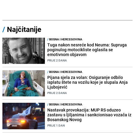
/
Najčitanije
/
BOSNA I HERCEGOVINA
Tuga nakon nesreće kod Neuma: Supruga
poginulog motocikliste oglasila se
emotivnom objavom
PRIJE 2 DANA
/
BOSNA I HERCEGOVINA
Pijana sjela za volan: Osiguranje odbilo
isplatu štete na vozilu koje je slupala Anja
Ljubojević
PRIJE 2 DANA
/
BOSNA I HERCEGOVINA
Nastavak provokacija: MUP RS oduzeo
zastavu s ljiljanima i sankcionisao vozača iz
Bosanskog Novog
PRIJE 1 DAN