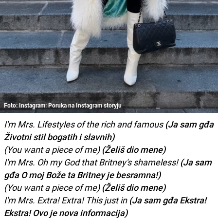
Foto: Instagram: Poruka na Instagram storyju
I'm Mrs. Lifestyles of the rich and famous
(Ja sam gđa
Životni stil bogatih i slavnih)
(You want a piece of me)
(Želiš dio mene)
I'm Mrs. Oh my God that Britney's shameless!
(Ja sam
gđa O moj Bože ta Britney je besramna!)
(You want a piece of me)
(Želiš dio mene)
I'm Mrs. Extra! Extra! This just in
(Ja sam gđa Ekstra!
Ekstra! Ovo je nova informacija)