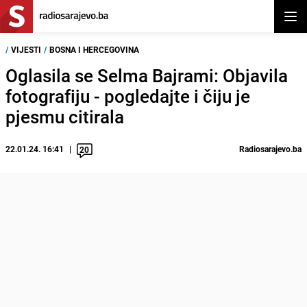
Otvor
/
VIJESTI
/
BOSNA I HERCEGOVINA
Oglasila se Selma Bajrami: Objavila
fotografiju - pogledajte i čiju je
pjesmu citirala
22.01.24. 16:41
Radiosarajevo.ba
20