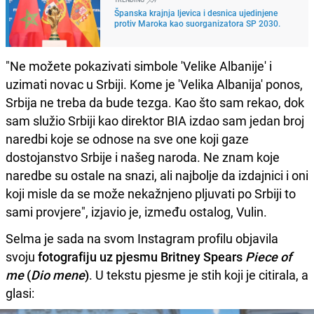
Španska krajnja ljevica i desnica ujedinjene
protiv Maroka kao suorganizatora SP 2030.
"Ne možete pokazivati simbole 'Velike Albanije' i
uzimati novac u Srbiji. Kome je 'Velika Albanija' ponos,
Srbija ne treba da bude tezga. Kao što sam rekao, dok
sam služio Srbiji kao direktor BIA izdao sam jedan broj
naredbi koje se odnose na sve one koji gaze
dostojanstvo Srbije i našeg naroda. Ne znam koje
naredbe su ostale na snazi, ali najbolje da izdajnici i oni
koji misle da se može nekažnjeno pljuvati po Srbiji to
sami provjere", izjavio je, između ostalog, Vulin.
Selma je sada na svom Instagram profilu objavila
svoju
fotografiju uz pjesmu Britney Spears
Piece of
me
(
Dio mene
)
. U tekstu pjesme je stih koji je citirala, a
glasi: