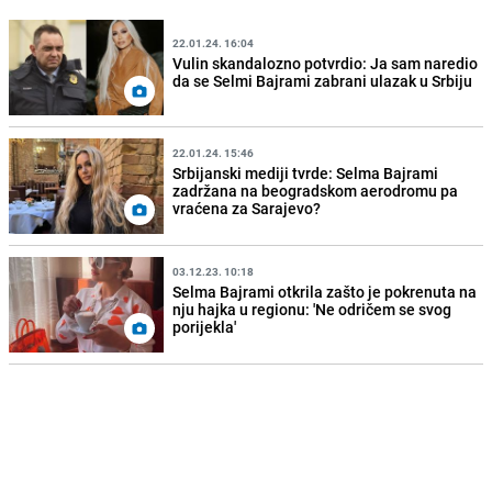
22.01.24. 16:04
Vulin skandalozno potvrdio: Ja sam naredio
da se Selmi Bajrami zabrani ulazak u Srbiju
22.01.24. 15:46
Srbijanski mediji tvrde: Selma Bajrami
zadržana na beogradskom aerodromu pa
vraćena za Sarajevo?
03.12.23. 10:18
Selma Bajrami otkrila zašto je pokrenuta na
nju hajka u regionu: 'Ne odričem se svog
porijekla'