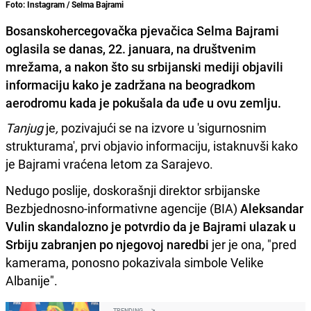
Foto: Instagram / Selma Bajrami
Bosanskohercegovačka pjevačica Selma Bajrami
oglasila se danas, 22. januara, na društvenim
mrežama, a nakon što su srbijanski mediji objavili
informaciju kako je zadržana na beogradkom
aerodromu kada je pokušala da uđe u ovu zemlju.
Tanjug
je
,
pozivajući se na izvore u 'sigurnosnim
strukturama', prvi objavio informaciju, istaknuvši kako
je Bajrami vraćena letom za Sarajevo.
Nedugo poslije, doskorašnji direktor srbijanske
Bezbjednosno-informativne agencije (BIA)
Aleksandar
Vulin skandalozno je potvrdio da je Bajrami ulazak u
Srbiju zabranjen po njegovoj naredbi
jer je ona, "pred
kamerama, ponosno pokazivala simbole Velike
Albanije".
TRENDING