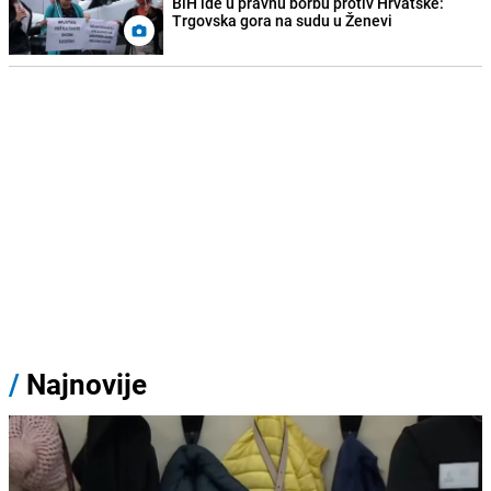
BiH ide u pravnu borbu protiv Hrvatske:
Trgovska gora na sudu u Ženevi
/
Najnovije