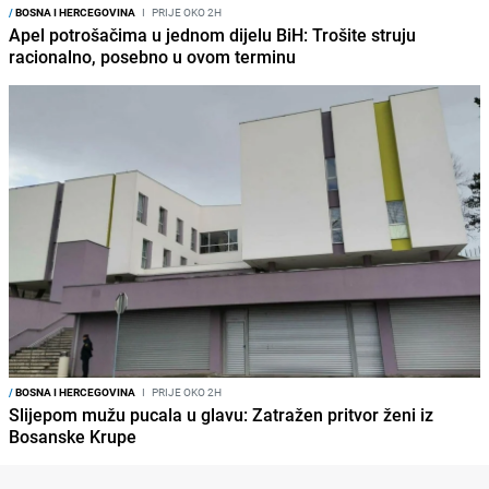
/
BOSNA I HERCEGOVINA
I
PRIJE OKO 2H
Apel potrošačima u jednom dijelu BiH: Trošite struju
racionalno, posebno u ovom terminu
/
BOSNA I HERCEGOVINA
I
PRIJE OKO 2H
Slijepom mužu pucala u glavu: Zatražen pritvor ženi iz
Bosanske Krupe