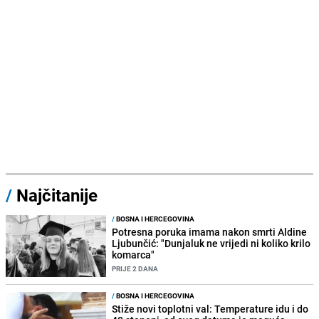
/
Najčitanije
/
BOSNA I HERCEGOVINA
Potresna poruka imama nakon smrti Aldine
Ljubunčić: "Dunjaluk ne vrijedi ni koliko krilo
komarca"
PRIJE 2 DANA
/
BOSNA I HERCEGOVINA
Stiže novi toplotni val: Temperature idu i do