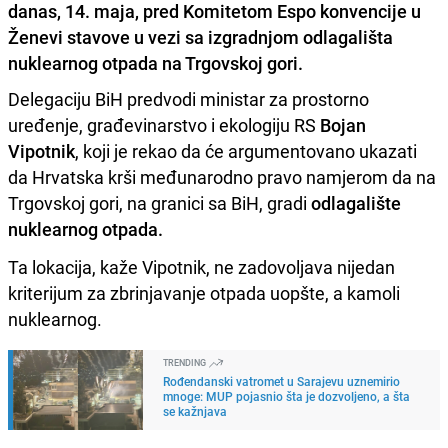
danas, 14. maja, pred Komitetom Espo konvencije u
Ženevi stavove u vezi sa izgradnjom odlagališta
nuklearnog otpada na Trgovskoj gori.
Delegaciju BiH predvodi ministar za prostorno
uređenje, građevinarstvo i ekologiju RS
Bojan
Vipotnik
, koji je rekao da će argumentovano ukazati
da Hrvatska krši međunarodno pravo namjerom da na
Trgovskoj gori, na granici sa BiH, gradi
odlagalište
nuklearnog otpada.
Ta lokacija, kaže Vipotnik, ne zadovoljava nijedan
kriterijum za zbrinjavanje otpada uopšte, a kamoli
nuklearnog.
TRENDING
Rođendanski vatromet u Sarajevu uznemirio
mnoge: MUP pojasnio šta je dozvoljeno, a šta
se kažnjava