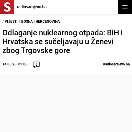
Otvor
/
VIJESTI
/
BOSNA I HERCEGOVINA
Odlaganje nuklearnog otpada: BiH i
Hrvatska se sučeljavaju u Ženevi
zbog Trgovske gore
14.05.26. 09:05
Radiosarajevo.ba
5