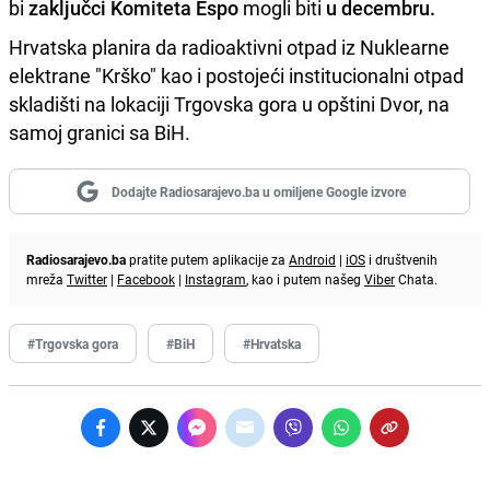
bi
zaključci Komiteta Espo
mogli biti
u decembru.
Hrvatska planira da radioaktivni otpad iz Nuklearne
elektrane "Krško" kao i postojeći institucionalni otpad
skladišti na lokaciji Trgovska gora u opštini Dvor, na
samoj granici sa BiH.
Dodajte Radiosarajevo.ba u omiljene Google izvore
Radiosarajevo.ba
pratite putem aplikacije za
Android
|
iOS
i društvenih
mreža
Twitter
|
Facebook
|
Instagram
, kao i putem našeg
Viber
Chata.
#Trgovska gora
#BiH
#Hrvatska