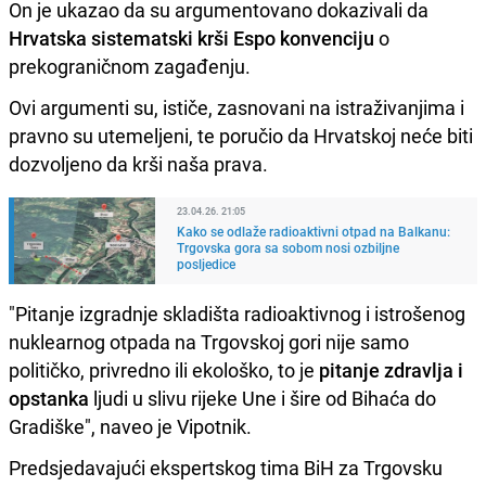
On je ukazao da su argumentovano dokazivali da
Hrvatska sistematski krši Espo konvenciju
o
prekograničnom zagađenju.
Ovi argumenti su, ističe, zasnovani na istraživanjima i
pravno su utemeljeni, te poručio da Hrvatskoj neće biti
dozvoljeno da krši naša prava.
23.04.26. 21:05
Kako se odlaže radioaktivni otpad na Balkanu:
Trgovska gora sa sobom nosi ozbiljne
posljedice
"Pitanje izgradnje skladišta radioaktivnog i istrošenog
nuklearnog otpada na Trgovskoj gori nije samo
političko, privredno ili ekološko, to je
pitanje zdravlja i
opstanka
ljudi u slivu rijeke Une i šire od Bihaća do
Gradiške", naveo je Vipotnik.
Predsjedavajući ekspertskog tima BiH za Trgovsku