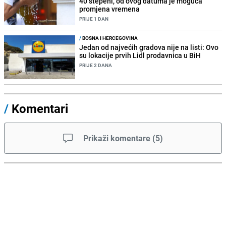
40 stepeni, od ovog datuma je moguća
promjena vremena
PRIJE 1 DAN
/
BOSNA I HERCEGOVINA
Jedan od najvećih gradova nije na listi: Ovo
su lokacije prvih Lidl prodavnica u BiH
PRIJE 2 DANA
/
Komentari
Prikaži komentare
(
5
)