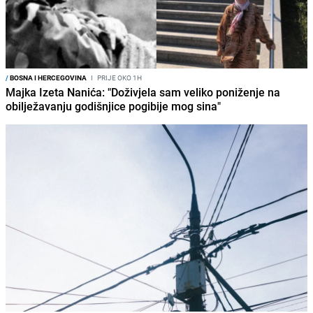
/
BOSNA I HERCEGOVINA
I
PRIJE OKO 1H
Majka Izeta Nanića: "Doživjela sam veliko poniženje na
obilježavanju godišnjice pogibije mog sina"