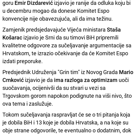
goru
Emir Dizdarević
izjavio je ranije da odluka koju bi
u decembru mogao da donese Komitet Espo
konvencije nije obavezujuća, ali da ima težinu.
Zamjenik predsjedavajuće Vijeća ministara
Staša
Košarac
izjavio je Srni da su timovi BiH pripremili
kvalitetne odgovore za sučeljavanje argumentacije sa
Hrvatskom, te izrazio očekivanje da će Komitet Espo
izdati preporuke.
Predsjednik Udruženja "Grin tim" iz Novog Grada
Mario
Crnković
izjavio je da
ima razloga za optimizam
uoči
suočavanja, ocijenivši da su stvari u vezi sa
Trgovskom gorom napokon podignute na viši nivo, što
ova tema i zaslužuje.
Tokom sučeljavanja raspravljat će se o tri pitanja koja
je dobila BiH i 13 koje je dobila Hrvatska, a na koje su
obje strane odgovorile, te eventualno o dodatnim, dok