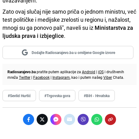
uvažavanjem.
Zato ovaj slučaj nije samo priča o jednom ministru, već
test političke i medijske zrelosti u regionu i, nažalost,
mnogi su ga ponovo pali", naveli su iz
Ministarstva za
ljudska prava i izbjeglice
.
Dodajte Radiosarajevo.ba u omiljene Google izvore
Radiosarajevo.ba
pratite putem aplikacije za
Android
|
iOS
i društvenih
mreža
Twitter
|
Facebook
|
Instagram
, kao i putem našeg
Viber
Chata.
#Sevlid Hurtić
#Trgovska gora
#BiH - Hrvatska