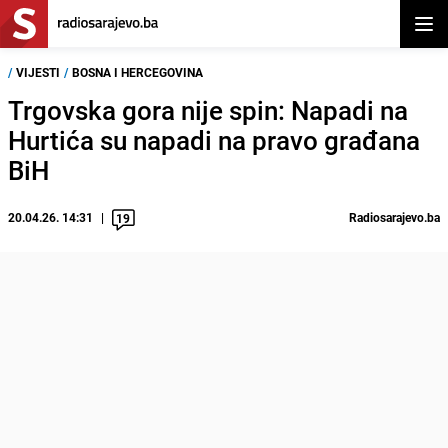
Otvor
/
VIJESTI
/
BOSNA I HERCEGOVINA
Trgovska gora nije spin: Napadi na
Hurtića su napadi na pravo građana
BiH
20.04.26. 14:31
Radiosarajevo.ba
19