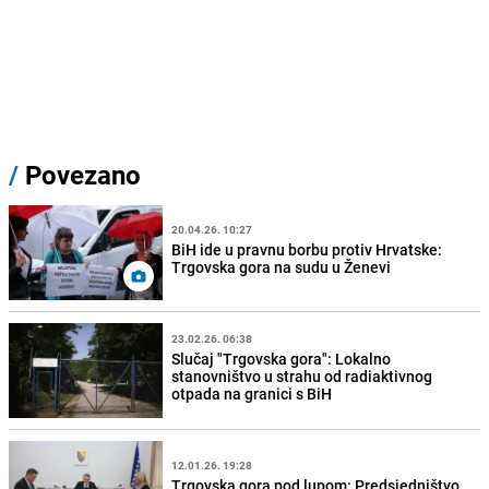
/
Povezano
20.04.26. 10:27
BiH ide u pravnu borbu protiv Hrvatske:
Trgovska gora na sudu u Ženevi
23.02.26. 06:38
Slučaj "Trgovska gora": Lokalno
stanovništvo u strahu od radiaktivnog
otpada na granici s BiH
12.01.26. 19:28
Trgovska gora pod lupom: Predsjedništvo