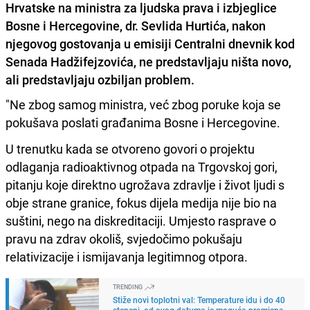
Hrvatske na ministra za ljudska prava i izbjeglice
Bosne i Hercegovine, dr. Sevlida Hurtića, nakon
njegovog gostovanja u emisiji Centralni dnevnik kod
Senada Hadžifejzovića, ne predstavljaju ništa novo,
ali predstavljaju ozbiljan problem.
"Ne zbog samog ministra, već zbog poruke koja se
pokušava poslati građanima Bosne i Hercegovine.
U trenutku kada se otvoreno govori o projektu
odlaganja radioaktivnog otpada na Trgovskoj gori,
pitanju koje direktno ugrožava zdravlje i život ljudi s
obje strane granice, fokus dijela medija nije bio na
suštini, nego na diskreditaciji. Umjesto rasprave o
pravu na zdrav okoliš, svjedočimo pokušaju
relativizacije i ismijavanja legitimnog otpora.
TRENDING
Stiže novi toplotni val: Temperature idu i do 40
stepeni, od ovog datuma je moguća promjena