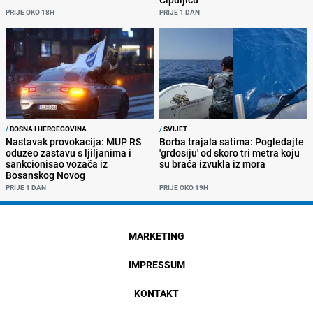
PRIJE OKO 18H
PRIJE 1 DAN
/
BOSNA I HERCEGOVINA
/
SVIJET
Nastavak provokacija: MUP RS
Borba trajala satima: Pogledajte
oduzeo zastavu s ljiljanima i
'grdosiju' od skoro tri metra koju
sankcionisao vozača iz
su braća izvukla iz mora
Bosanskog Novog
PRIJE 1 DAN
PRIJE OKO 19H
MARKETING
IMPRESSUM
KONTAKT