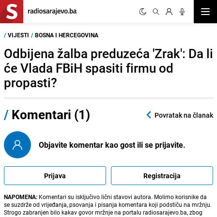
Otvor
/
VIJESTI
/
BOSNA I HERCEGOVINA
Odbijena žalba preduzeća 'Zrak': Da li
će Vlada FBiH spasiti firmu od
propasti?
/
Komentari (1)
Povratak na članak
Objavite komentar kao gost ili se prijavite.
Prijava
Registracija
NAPOMENA:
Komentari su isključivo lični stavovi autora. Molimo korisnike da
se suzdrže od vrijeđanja, psovanja i pisanja komentara koji podstiču na mržnju.
Strogo zabranjen bilo kakav govor mržnje na portalu radiosarajevo.ba, zbog