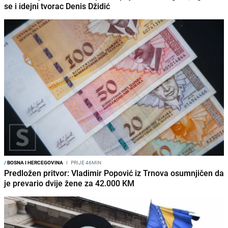
se i idejni tvorac Denis Džidić
/
BOSNA I HERCEGOVINA
I
PRIJE 46MIN
Predložen pritvor: Vladimir Popović iz Trnova osumnjičen da
je prevario dvije žene za 42.000 KM