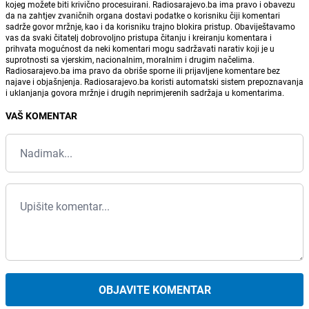
kojeg možete biti krivično procesuirani. Radiosarajevo.ba ima pravo i obavezu
da na zahtjev zvaničnih organa dostavi podatke o korisniku čiji komentari
sadrže govor mržnje, kao i da korisniku trajno blokira pristup. Obaviještavamo
vas da svaki čitatelj dobrovoljno pristupa čitanju i kreiranju komentara i
prihvata mogućnost da neki komentari mogu sadržavati narativ koji je u
suprotnosti sa vjerskim, nacionalnim, moralnim i drugim načelima.
Radiosarajevo.ba ima pravo da obriše sporne ili prijavljene komentare bez
najave i objašnjenja. Radiosarajevo.ba koristi automatski sistem prepoznavanja
i uklanjanja govora mržnje i drugih neprimjerenih sadržaja u komentarima.
VAŠ KOMENTAR
OBJAVITE KOMENTAR