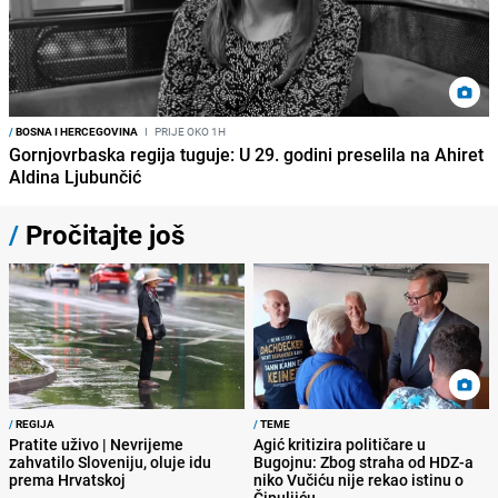
/
BOSNA I HERCEGOVINA
I
PRIJE OKO 1H
Gornjovrbaska regija tuguje: U 29. godini preselila na Ahiret
Aldina Ljubunčić
/
Pročitajte još
/
REGIJA
/
TEME
Pratite uživo | Nevrijeme
Agić kritizira političare u
zahvatilo Sloveniju, oluje idu
Bugojnu: Zbog straha od HDZ-a
prema Hrvatskoj
niko Vučiću nije rekao istinu o
Čipuljiću