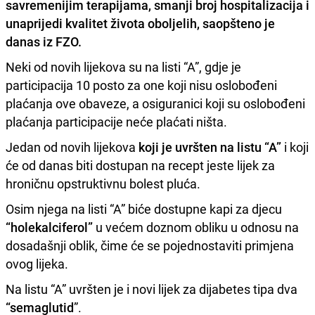
savremenijim terapijama, smanji broj hospitalizacija i
unaprijedi kvalitet života oboljelih, saopšteno je
danas iz FZO.
Neki od novih lijekova su na listi “A”, gdje je
participacija 10 posto za one koji nisu oslobođeni
plaćanja ove obaveze, a osiguranici koji su oslobođeni
plaćanja participacije neće plaćati ništa.
Jedan od novih lijekova
koji je uvršten na listu “A”
i koji
će od danas biti dostupan na recept jeste lijek za
hroničnu opstruktivnu bolest pluća.
Osim njega na listi “A” biće dostupne kapi za djecu
“holekalciferol”
u većem doznom obliku u odnosu na
dosadašnji oblik, čime će se pojednostaviti primjena
ovog lijeka.
Na listu “A” uvršten je i novi lijek za dijabetes tipa dva
“semaglutid
”.