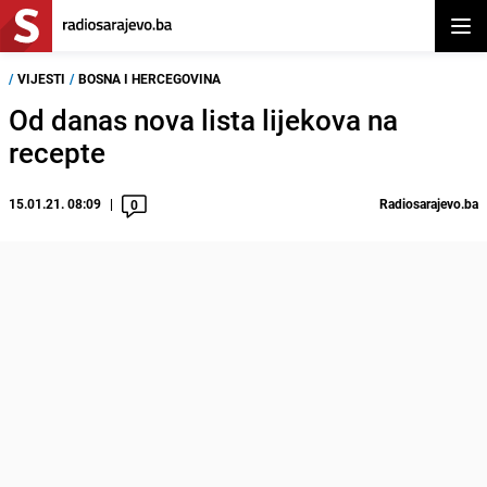
Otvor
/
VIJESTI
/
BOSNA I HERCEGOVINA
Od danas nova lista lijekova na
recepte
15.01.21. 08:09
Radiosarajevo.ba
0