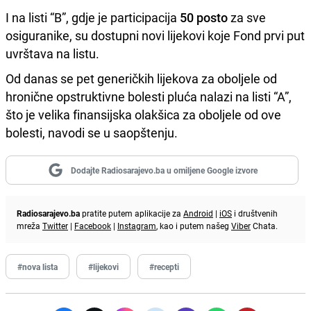
I na listi “B”, gdje je participacija
50 posto
za sve
osiguranike, su dostupni novi lijekovi koje Fond prvi put
uvrštava na listu.
Od danas se pet generičkih lijekova za oboljele od
hronične opstruktivne bolesti pluća nalazi na listi “A”,
što je velika finansijska olakšica za oboljele od ove
bolesti, navodi se u saopštenju.
Dodajte Radiosarajevo.ba u omiljene Google izvore
Radiosarajevo.ba
pratite putem aplikacije za
Android
|
iOS
i društvenih
mreža
Twitter
|
Facebook
|
Instagram
, kao i putem našeg
Viber
Chata.
#nova lista
#lijekovi
#recepti