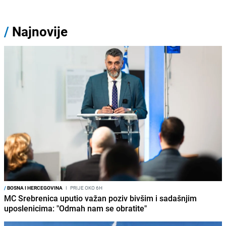
/
Najnovije
/
BOSNA I HERCEGOVINA
I
PRIJE OKO 6H
MC Srebrenica uputio važan poziv bivšim i sadašnjim
uposlenicima: "Odmah nam se obratite"