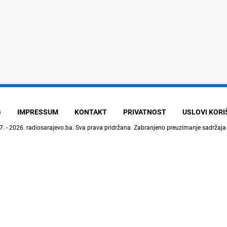
G
IMPRESSUM
KONTAKT
PRIVATNOST
USLOVI KOR
7. - 2026.
radiosarajevo.ba
. Sva prava pridržana. Zabranjeno preuzimanje sadržaja