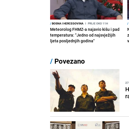
/
BOSNA I HERCEGOVINA
I
PRIJE OKO 11H
/
Meteorolog FHMZ-a najavio kišu i pad
temperatura: "Jedno od najsvježijih
ljeta posljednjih godina"
/
Povezano
27
H
r