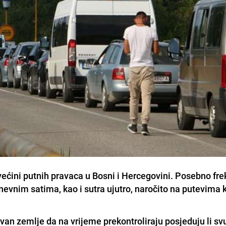
 većini putnih pravaca u Bosni i Hercegovini. Posebno fr
nevnim satima, kao i sutra ujutro, naročito na putevima 
van zemlje da na vrijeme prekontroliraju posjeduju li sv