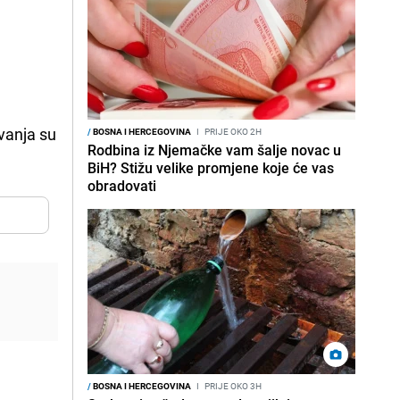
avanja su
/
BOSNA I HERCEGOVINA
I
PRIJE OKO 2H
Rodbina iz Njemačke vam šalje novac u
BiH? Stižu velike promjene koje će vas
obradovati
/
BOSNA I HERCEGOVINA
I
PRIJE OKO 3H