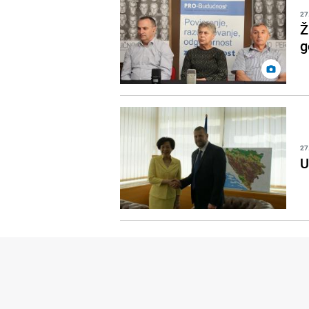
27
Ž
g
27
U