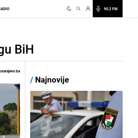
RADIO
90,2 FM
gu BiH
osarajevo.ba
/
Najnovije