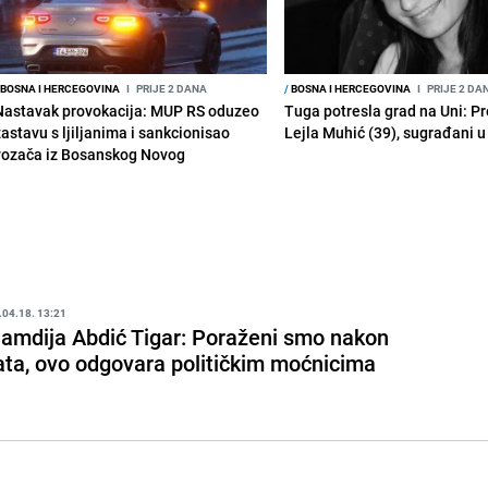
BOSNA I HERCEGOVINA
I
PRIJE 2 DANA
/
BOSNA I HERCEGOVINA
I
PRIJE 2 DA
Nastavak provokacija: MUP RS oduzeo
Tuga potresla grad na Uni: P
zastavu s ljiljanima i sankcionisao
Lejla Muhić (39), sugrađani u
vozača iz Bosanskog Novog
.04.18. 13:21
amdija Abdić Tigar: Poraženi smo nakon
ata, ovo odgovara političkim moćnicima