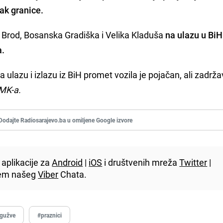
ak granice.
 Brod, Bosanska Gradiška i Velika Kladuša
na ulazu u BiH
a.
 ulazu i izlazu iz BiH promet vozila je pojačan, ali zadrž
MK-a.
Dodajte Radiosarajevo.ba u omiljene Google izvore
aplikacije za
Android
|
iOS
i društvenih mreža
Twitter
|
utem našeg
Viber
Chata.
gužve
#praznici