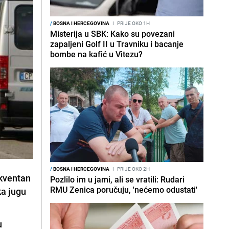
/
BOSNA I HERCEGOVINA
I
PRIJE OKO 1H
Misterija u SBK: Kako su povezani
zapaljeni Golf II u Travniku i bacanje
bombe na kafić u Vitezu?
/
BOSNA I HERCEGOVINA
I
PRIJE OKO 2H
ekventan
Pozlilo im u jami, ali se vratili: Rudari
RMU Zenica poručuju, 'nećemo odustati'
ka jugu
u