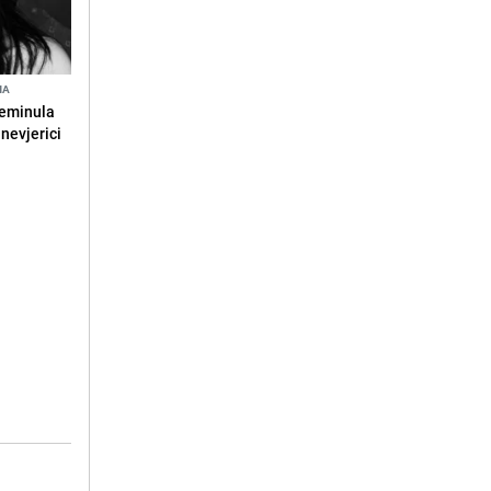
NA
reminula
 nevjerici